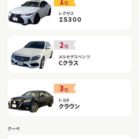
1
位
レクサス
ＩＳ３００
2
位
メルセデスベンツ
Cクラス
3
位
トヨタ
クラウン
クーペ