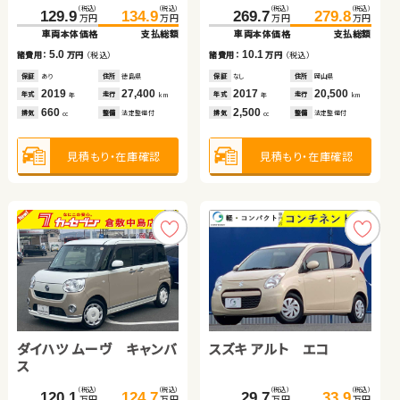
スズキ スイフト
ホンダ フィット
（税込）
（税込）
（税込）
（税込）
（税込）
（税込）
（税込）
（税込）
129.9
134.9
269.7
279.8
306.8
319.9
63.0
70.5
万円
万円
万円
万円
万円
万円
万円
万円
車両本体価格
支払総額
車両本体価格
支払総額
車両本体価格
支払総額
車両本体価格
支払総額
（税込）
（税込）
（税込）
（税込）
5.0
10.1
150.1
157.0
45.8
58.1
13.1
7.5
諸費用：
万円
（税込）
諸費用：
万円
（税込）
諸費用：
万円
（税込）
諸費用：
万円
（税込）
万円
万円
万円
万円
車両本体価格
支払総額
車両本体価格
支払総額
保証
あり
住所
徳島県
保証
なし
住所
岡山県
保証
あり
住所
岩手県
保証
あり
住所
岡山県
2019
27,400
2017
20,500
2021
67,900
2019
40,500
6.9
12.3
諸費用：
万円
（税込）
年式
走行
年式
走行
諸費用：
万円
（税込）
年式
走行
年式
走行
年
km
年
km
年
km
年
km
660
2,500
2,000
660
排気
整備
法定整備付
排気
整備
法定整備付
排気
整備
法定整備付
排気
整備
法定整備付
cc
cc
cc
cc
保証
なし
住所
大分県
保証
あり
住所
福島県
2020
85,000
2015
50,500
年式
走行
年式
走行
年
km
年
km
1,400
1,300
見積もり・在庫確認
見積もり・在庫確認
排気
整備
法定整備付
排気
整備
法定整備付
見積もり・在庫確認
見積もり・在庫確認
cc
cc
見積もり・在庫確認
見積もり・在庫確認
ダイハツ ムーヴ キャンバ
スズキ アルト エコ
スズキ アルト ＨＢ
トヨタ アクア
ス
トヨタ アルファード ハイ
ホンダ フリード＋ ハイブ
（税込）
（税込）
（税込）
（税込）
（税込）
（税込）
（税込）
（税込）
120.1
124.7
29.7
33.9
81.6
89.8
212.3
222.4
万円
万円
万円
万円
万円
万円
万円
万円