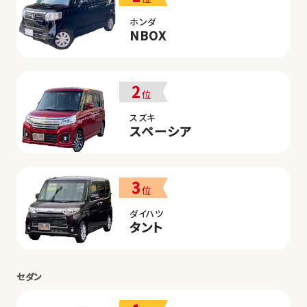
ホンダ
NBOX
2
位
スズキ
スペーシア
3
位
ダイハツ
タント
セダン