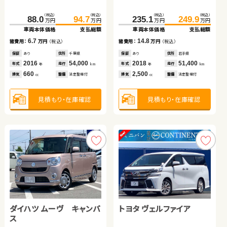
トヨタ アルファード
日産 セレナ
（税込）
（税込）
（税込）
（税込）
（税込）
（税込）
（税込）
（税込）
88.0
94.7
235.1
249.9
79.8
99.2
199.7
205.2
万円
万円
万円
万円
万円
万円
万円
万円
車両本体価格
支払総額
車両本体価格
支払総額
車両本体価格
支払総額
車両本体価格
支払総額
（税込）
（税込）
（税込）
（税込）
6.7
14.8
203.0
208.9
223.0
239.0
19.4
5.5
諸費用：
万円
（税込）
諸費用：
万円
（税込）
諸費用：
万円
（税込）
諸費用：
万円
（税込）
万円
万円
万円
万円
車両本体価格
支払総額
車両本体価格
支払総額
保証
あり
住所
千葉県
保証
あり
住所
岩手県
保証
あり
住所
神奈川県
保証
なし
住所
岡山県
2016
54,000
2018
51,400
2015
65,800
2021
34,600
5.9
16.0
年式
走行
年式
走行
諸費用：
万円
（税込）
諸費用：
万円
（税込）
年式
走行
年式
走行
年
km
年
km
年
km
年
km
660
2,500
2,000
1,500
排気
整備
法定整備付
排気
整備
法定整備付
排気
整備
法定整備付
排気
整備
法定整備付
cc
cc
cc
cc
保証
なし
住所
静岡県
保証
あり
住所
宮城県
2016
86,000
2022
55,600
年式
走行
年式
走行
年
km
年
km
2,500
2,000
見積もり・在庫確認
見積もり・在庫確認
排気
整備
法定整備付
排気
整備
なし
見積もり・在庫確認
見積もり・在庫確認
cc
cc
見積もり・在庫確認
見積もり・在庫確認
ダイハツ ムーヴ キャンバ
トヨタ ヴェルファイア
スバル フォレスター ハイ
スズキ ワゴンＲ
ス
ブリッド