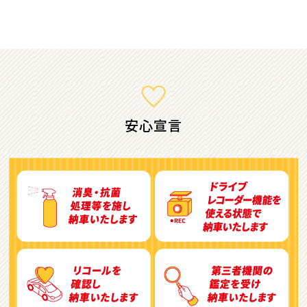
ミニバン・1ＢＯＸ
1
位
ホンダ
ステップワゴン
安心宣言
2
位
トヨタ
アルファード
3
位
トヨタ
ヴォクシー