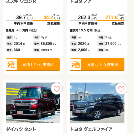
スズキ ワゴンＲ
トヨタ ノア
スバル フォレスター
ホンダ フィット
日産 エクストレイル
トヨタ ルーミー
（税込）
（税込）
（税込）
（税込）
（税込）
（税込）
（税込）
（税込）
39.7
44.2
262.3
280.1
271.8
289.9
81.6
93.2
万円
万円
万円
万円
万円
万円
万円
万円
車両本体価格
支払総額
車両本体価格
車両本体価格
支払総額
支払総額
車両本体価格
支払総額
（税込）
（税込）
（税込）
（税込）
4.5
9.5
9.8
108.0
127.3
111.6
123.7
11.6
諸費用：
万円
（税込）
諸費用：
諸費用：
万円
万円
（税込）
（税込）
諸費用：
万円
（税込）
万円
万円
万円
万円
車両本体価格
支払総額
車両本体価格
支払総額
保証
なし
住所
岡山県
保証
保証
あり
あり
住所
住所
茨城県
福島県
保証
あり
住所
青森県
2014
85,800
2020
2020
27,500
24,700
2015
84,800
19.3
12.1
年式
走行
年式
年式
走行
走行
諸費用：
万円
（税込）
諸費用：
万円
（税込）
年式
走行
年
km
年
年
km
km
年
km
660
2,000
1,800
1,300
排気
整備
法定整備付
排気
排気
整備
整備
なし
なし
排気
整備
法定整備付
cc
cc
cc
cc
保証
あり
住所
千葉県
保証
なし
住所
福島県
2014
59,000
2017
39,600
年式
走行
年式
走行
年
km
年
km
2,000
1,000
見積もり・在庫確認
見積もり・在庫確認
見積もり・在庫確認
排気
整備
法定整備付
排気
整備
なし
見積もり・在庫確認
cc
cc
見積もり・在庫確認
見積もり・在庫確認
ダイハツ タント
トヨタ ヴェルファイア
日産 セレナ
ホンダ フリード＋