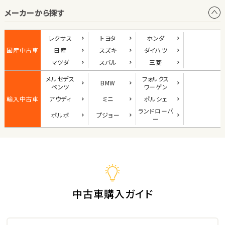
メーカーから探す
1
位
ダイハツ
レクサス
トヨタ
ホンダ
コペン
国産中古車
日産
スズキ
ダイハツ
マツダ
スバル
三菱
メルセデス
フォルクス
BMW
2
ベンツ
ワーゲン
位
輸入中古車
アウディ
ミニ
ポルシェ
マツダ
ランド
ローバ
ボルボ
プジョー
ロードスター
ー
3
位
ホンダ
S660
中古車購入ガイド
ステーションワゴン