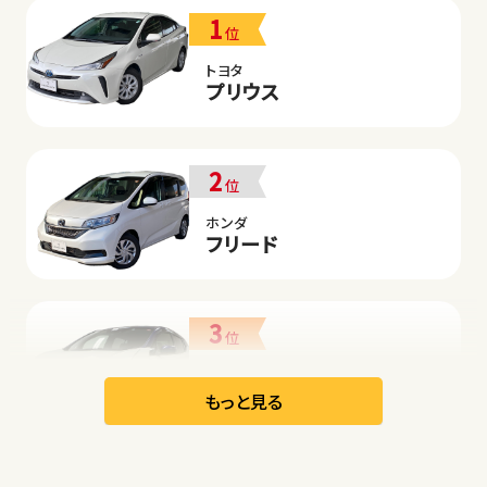
1
位
トヨタ
プリウス
2
位
ホンダ
フリード
3
位
日産
リーフ
もっと見る
オープン