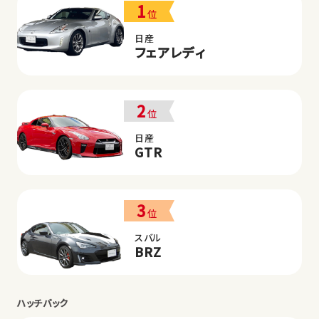
1
位
日産
フェアレディ
2
位
日産
GTR
3
位
スバル
BRZ
ハッチバック