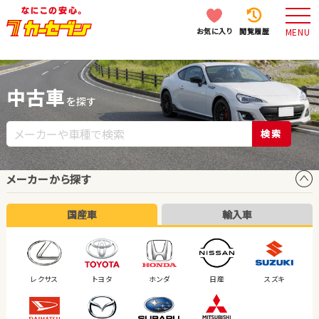
お気に入り
閲覧履歴
MENU
中古車
を探す
検索
メーカーから探す
国産車
輸入車
レクサス
トヨタ
ホンダ
日産
スズキ