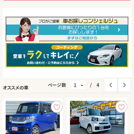
ページ数
/
4
オススメの車