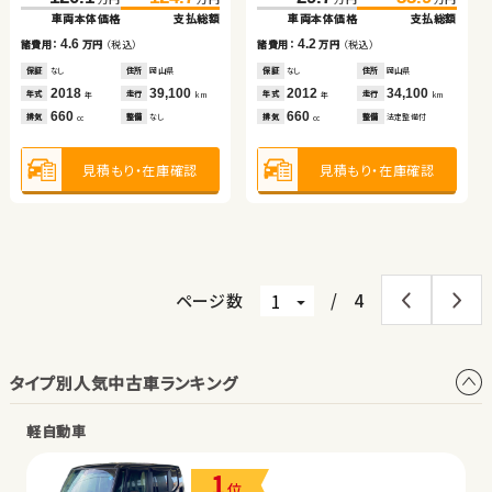
ブリッド
リッド
車両本体価格
支払総額
車両本体価格
支払総額
車両本体価格
支払総額
車両本体価格
支払総額
（税込）
（税込）
（税込）
（税込）
4.6
4.2
733.7
749.7
248.0
262.3
8.2
10.1
諸費用：
万円
（税込）
諸費用：
万円
（税込）
諸費用：
万円
（税込）
諸費用：
万円
（税込）
万円
万円
万円
万円
車両本体価格
支払総額
車両本体価格
支払総額
保証
なし
住所
岡山県
保証
なし
住所
岡山県
保証
あり
住所
青森県
保証
あり
住所
茨城県
2018
39,100
2012
34,100
2015
74,200
2023
11,500
16.0
14.3
年式
走行
年式
走行
諸費用：
万円
（税込）
諸費用：
万円
（税込）
年式
走行
年式
走行
年
km
年
km
年
km
年
km
660
660
660
1,500
排気
整備
なし
排気
整備
法定整備付
排気
整備
法定整備付
排気
整備
なし
cc
cc
cc
cc
保証
あり
住所
北海道
保証
あり
住所
埼玉県
2024
36,000
2023
29,900
年式
走行
年式
走行
年
km
年
km
2,500
1,500
見積もり・在庫確認
見積もり・在庫確認
排気
整備
法定整備付
排気
整備
法定整備付
見積もり・在庫確認
見積もり・在庫確認
cc
cc
見積もり・在庫確認
見積もり・在庫確認
ページ数
/
4
タイプ別人気中古車ランキング
軽自動車
1
位