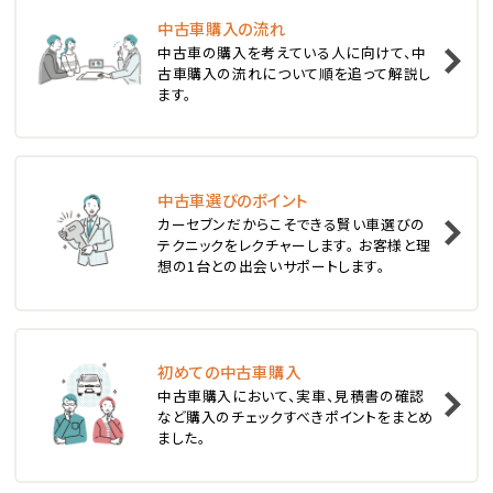
中古車購入の流れ
1
中古車の購入を考えている人に向けて、中
位
古車購入の流れについて順を追って解説し
ます。
スバル
レヴォーグ
中古車選びのポイント
2
位
カーセブンだからこそできる賢い車選びの
テクニックをレクチャーします。 お客様と理
スバル
想の1台との出会いサポートします。
レガシィツーリングワゴン
3
位
初めての中古車購入
中古車購入において、実車、見積書の確認
トヨタ
など購入のチェックすべきポイントをまとめ
カローラフィールダー
ました。