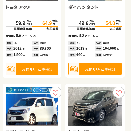
トヨタ アクア
スズキ ジムニー
ダイハツ タント
スズキ スイフト
日産 エクストレイル
スズキ ジムニーシエラ
（税込）
（税込）
（税込）
（税込）
（税込）
（税込）
（税込）
（税込）
（税込）
（税込）
110.1
59.9
117.2
64.9
121.6
202.3
49.6
133.3
212.4
54.8
万円
万円
万円
万円
万円
万円
万円
万円
万円
万円
車両本体価格
車両本体価格
支払総額
支払総額
車両本体価格
車両本体価格
車両本体価格
支払総額
支払総額
支払総額
（税込）
（税込）
5.0
7.1
5.2
11.7
10.1
267.2
279.9
諸費用：
諸費用：
万円
万円
（税込）
（税込）
諸費用：
諸費用：
諸費用：
万円
万円
万円
（税込）
（税込）
（税込）
万円
万円
車両本体価格
支払総額
保証
保証
なし
なし
住所
住所
徳島県
埼玉県
保証
保証
保証
あり
なし
あり
住所
住所
住所
青森県
埼玉県
茨城県
2012
2008
89,800
31,800
2013
2017
2020
104,000
17,100
35,900
12.7
年式
年式
走行
走行
年式
年式
年式
走行
走行
走行
諸費用：
万円
（税込）
年
年
km
km
年
年
年
km
km
km
1,500
660
660
1,200
2,000
排気
排気
整備
整備
法定整備付
なし
排気
排気
排気
整備
整備
整備
法定整備付
なし
なし
cc
cc
cc
cc
cc
保証
あり
住所
岩手県
2024
24,900
年式
走行
年
km
1,500
見積もり・在庫確認
見積もり・在庫確認
見積もり・在庫確認
見積もり・在庫確認
見積もり・在庫確認
排気
整備
法定整備付
cc
見積もり・在庫確認