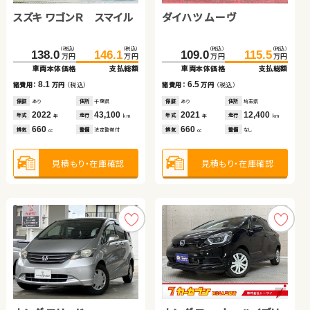
スズキ ワゴンＲ スマイル
日産 エクストレイル
トヨタ アクア
ダイハツ ムーヴ
ダイハツ タント
スバル フォレスター
（税込）
（税込）
（税込）
（税込）
（税込）
（税込）
（税込）
（税込）
（税込）
（税込）
（税込）
（税込）
138.0
399.8
145.0
146.1
412.1
154.8
109.0
324.9
21.6
329.9
115.5
29.8
万円
万円
万円
万円
万円
万円
万円
万円
万円
万円
万円
万円
車両本体価格
車両本体価格
車両本体価格
支払総額
支払総額
支払総額
車両本体価格
車両本体価格
車両本体価格
支払総額
支払総額
支払総額
8.1
12.3
9.8
6.5
8.2
5.0
諸費用：
諸費用：
諸費用：
万円
万円
万円
（税込）
（税込）
（税込）
諸費用：
諸費用：
諸費用：
万円
万円
万円
（税込）
（税込）
（税込）
保証
保証
保証
あり
あり
あり
住所
住所
住所
千葉県
東京都
岡山県
保証
保証
保証
あり
あり
あり
住所
住所
住所
埼玉県
青森県
徳島県
2022
2025
2019
43,100
5,000
30,000
2021
2008
2023
12,400
113,300
37,500
年式
年式
年式
走行
走行
走行
年式
年式
年式
走行
走行
走行
年
年
年
km
km
km
年
年
年
km
km
km
660
1,500
1,500
660
660
1,800
排気
排気
排気
整備
整備
整備
法定整備付
法定整備付
法定整備付
排気
排気
排気
整備
整備
整備
なし
法定整備付
法定整備付
cc
cc
cc
cc
cc
cc
見積もり・在庫確認
見積もり・在庫確認
見積もり・在庫確認
見積もり・在庫確認
見積もり・在庫確認
見積もり・在庫確認