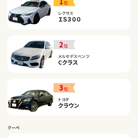
1
位
レクサス
ＩＳ３００
2
位
メルセデスベンツ
Cクラス
3
位
トヨタ
クラウン
クーペ