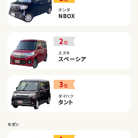
ホンダ
NBOX
2
位
スズキ
スペーシア
3
位
ダイハツ
タント
セダン