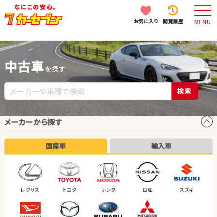
お気に入り
閲覧履歴
MENU
中古車
を探す
検索
メーカーから探す
国産車
輸入車
レクサス
トヨタ
ホンダ
日産
スズキ