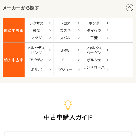
メーカーから探す
1
位
ダイハツ
レクサス
トヨタ
ホンダ
コペン
国産中古車
日産
スズキ
ダイハツ
マツダ
スバル
三菱
メルセデス
フォルクス
BMW
2
ベンツ
ワーゲン
位
輸入中古車
アウディ
ミニ
ポルシェ
マツダ
ランド
ローバ
ボルボ
プジョー
ロードスター
ー
3
位
ホンダ
S660
中古車購入ガイド
ステーションワゴン