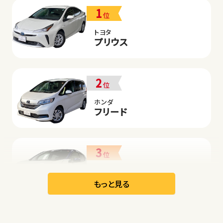
1
位
トヨタ
プリウス
2
位
ホンダ
フリード
3
位
日産
リーフ
もっと見る
オープン