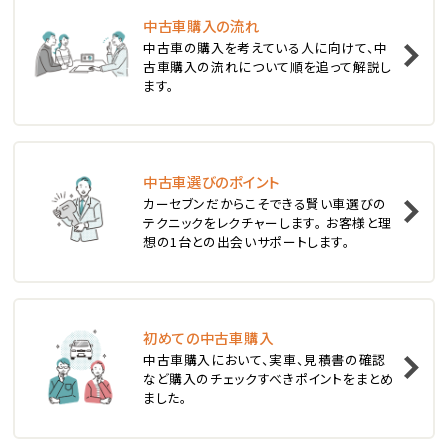
中古車購入の流れ
1
中古車の購入を考えている人に向けて、中
位
古車購入の流れについて順を追って解説し
ます。
スバル
レヴォーグ
中古車選びのポイント
2
位
カーセブンだからこそできる賢い車選びの
テクニックをレクチャーします。 お客様と理
スバル
想の1台との出会いサポートします。
レガシィツーリングワゴン
3
位
初めての中古車購入
中古車購入において、実車、見積書の確認
トヨタ
など購入のチェックすべきポイントをまとめ
カローラフィールダー
ました。