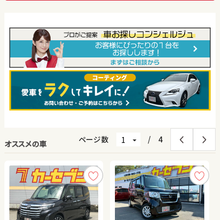
ページ数
/
4
オススメの車