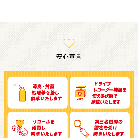
ミニバン・1ＢＯＸ
1
位
ホンダ
ステップワゴン
安心宣言
2
位
トヨタ
アルファード
3
位
トヨタ
ヴォクシー