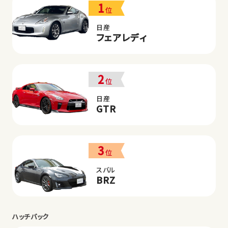
1
位
日産
フェアレディ
2
位
日産
GTR
3
位
スバル
BRZ
ハッチバック