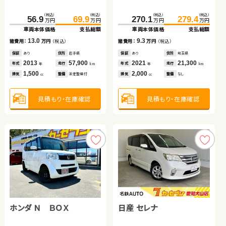
ブリッド
（税込）
（税込）
（税込）
（税込）
（税込）
（税込）
（税込）
（税込）
（税込）
（税込）
（税込）
（税込）
141.5
56.9
99.0
107.9
155.9
69.9
270.1
248.7
346.5
279.4
259.8
360.4
万円
万円
万円
万円
万円
万円
万円
万円
万円
万円
万円
万円
車両本体価格
車両本体価格
車両本体価格
支払総額
支払総額
支払総額
車両本体価格
車両本体価格
車両本体価格
支払総額
支払総額
支払総額
13.0
8.9
14.4
9.3
11.1
13.9
諸費用：
諸費用：
諸費用：
万円
万円
万円
（税込）
（税込）
（税込）
諸費用：
諸費用：
諸費用：
万円
万円
万円
（税込）
（税込）
（税込）
保証
保証
保証
あり
あり
あり
住所
住所
住所
岩手県
福岡県
岩手県
保証
保証
保証
あり
あり
あり
住所
住所
住所
埼玉県
北海道
埼玉県
2013
2014
2012
57,900
95,000
69,200
2021
2022
2023
21,300
23,200
8,500
年式
年式
年式
走行
走行
走行
年式
年式
年式
走行
走行
走行
年
年
年
km
km
km
年
年
年
km
km
km
1,500
1,800
2,400
2,000
1,500
2,000
排気
排気
排気
整備
整備
整備
法定整備付
法定整備付
法定整備付
排気
排気
排気
整備
整備
整備
なし
法定整備付
法定整備付
cc
cc
cc
cc
cc
cc
見積もり・在庫確認
見積もり・在庫確認
見積もり・在庫確認
見積もり・在庫確認
見積もり・在庫確認
見積もり・在庫確認
ホンダ Ｎ ＢＯＸ
トヨタ ヴォクシー ハイブ
スズキ アルト ＨＢ
日産 セレナ
トヨタ ヴォクシー ハイブ
スバル フォレスター
リッド
リッド