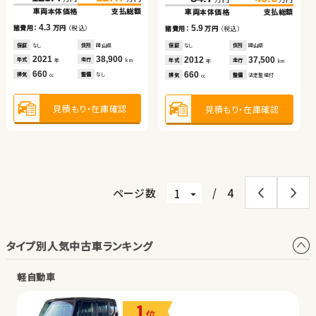
車両本体価格
支払総額
車両本体価格
支払総額
車両本体価格
車両本体価格
車両本体価格
支払総額
支払総額
支払総額
（税込）
（税込）
4.3
11.1
5.9
12.6
10.9
諸費用：
万円
（税込）
120.0
126.8
諸費用：
万円
（税込）
諸費用：
諸費用：
諸費用：
万円
万円
万円
（税込）
（税込）
（税込）
万円
万円
車両本体価格
支払総額
保証
なし
住所
岡山県
保証
あり
住所
岡山県
保証
保証
保証
なし
あり
あり
住所
住所
住所
岡山県
秋田県
岩手県
2021
38,900
2019
21,500
2012
2019
2018
37,500
75,000
62,100
6.8
年式
走行
年式
走行
年式
年式
年式
走行
走行
走行
諸費用：
万円
（税込）
年
km
年
km
年
年
年
km
km
km
660
1,500
660
2,500
660
排気
整備
なし
排気
整備
法定整備付
排気
排気
排気
整備
整備
整備
法定整備付
法定整備付
法定整備付
cc
cc
cc
cc
cc
保証
なし
住所
徳島県
2019
62,000
年式
走行
年
km
1,000
見積もり・在庫確認
見積もり・在庫確認
見積もり・在庫確認
見積もり・在庫確認
見積もり・在庫確認
排気
整備
なし
cc
見積もり・在庫確認
ページ数
/
4
タイプ別人気中古車ランキング
軽自動車
1
位