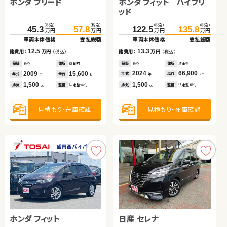
ホンダ フィット ハイブリ
ホンダ フリード
日産 エクストレイル
トヨタ ヴェルファイア ハ
ホンダ フリード
スズキ アルト ＨＢ
ッド
イブリッド
（税込）
（税込）
（税込）
（税込）
（税込）
（税込）
（税込）
（税込）
（税込）
（税込）
（税込）
（税込）
122.5
135.8
379.0
123.6
45.3
390.7
139.8
57.8
111.1
34.7
119.8
39.5
万円
万円
万円
万円
万円
万円
万円
万円
万円
万円
万円
万円
車両本体価格
支払総額
車両本体価格
車両本体価格
車両本体価格
支払総額
支払総額
支払総額
車両本体価格
車両本体価格
支払総額
支払総額
13.3
12.5
11.7
16.2
8.7
4.8
諸費用：
万円
（税込）
諸費用：
諸費用：
諸費用：
万円
万円
万円
（税込）
（税込）
（税込）
諸費用：
諸費用：
万円
万円
（税込）
（税込）
保証
あり
住所
埼玉県
保証
保証
保証
あり
あり
あり
住所
住所
住所
京都府
北海道
北海道
保証
保証
あり
なし
住所
住所
北海道
岡山県
2024
66,900
2009
2024
2011
15,600
13,400
122,200
2015
2014
103,500
58,800
年式
走行
年式
年式
年式
走行
走行
走行
年式
年式
走行
走行
年
km
年
年
年
km
km
km
年
年
km
km
1,500
1,500
1,500
2,400
1,500
660
排気
整備
法定整備付
排気
排気
排気
整備
整備
整備
法定整備付
法定整備付
法定整備付
排気
排気
整備
整備
法定整備付
法定整備付
cc
cc
cc
cc
cc
cc
見積もり・在庫確認
見積もり・在庫確認
見積もり・在庫確認
見積もり・在庫確認
見積もり・在庫確認
見積もり・在庫確認
ホンダ フィット
トヨタ プリウス
トヨタ アルファード ハイ
日産 セレナ
スズキ ジムニーシエラ
トヨタ プリウス