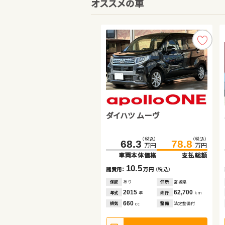
オススメの車
ダイハツ ムーヴ
ホンダ フィット ハイブリッド
トヨタ ルーミー
（税込）
（税込）
（税込）
（税込）
68.3
93.8
106.1
78.8
万円
万円
万円
万円
車両本体価格
車両本体価格
支払総額
支払総額
（税込）
（税込）
189.0
199.2
10.5
12.3
諸費用：
諸費用：
万円
万円
（税込）
（税込）
万円
万円
車両本体価格
支払総額
保証
保証
あり
あり
住所
住所
宮城県
茨城県
2015
2014
62,700
44,400
10.2
年式
年式
走行
走行
年
年
km
km
諸費用：
万円
（税込）
660
1,500
排気
排気
整備
整備
法定整備付
なし
cc
cc
保証
あり
住所
京都府
2024
11,400
年式
走行
年
km