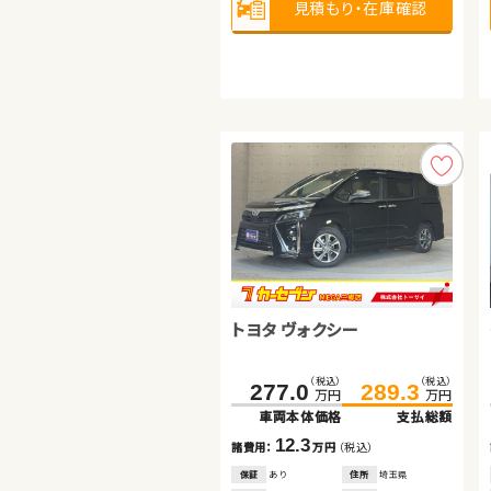
見積もり・在庫確認
見積もり・在庫確認
1,000
排気
整備
法定整備付
cc
見積もり・在庫確認
トヨタ ノア
トヨタ ヴォクシー
スズキ スイフト
（税込）
（税込）
121.6
137.2
万円
万円
車両本体価格
支払総額
（税込）
（税込）
（税込）
（税込）
277.0
136.4
289.3
140.0
15.6
諸費用：
万円
（税込）
万円
万円
万円
万円
車両本体価格
車両本体価格
支払総額
支払総額
保証
なし
住所
埼玉県
2013
25,700
12.3
3.6
年式
走行
年
km
諸費用：
諸費用：
万円
万円
（税込）
（税込）
2,000
排気
整備
なし
cc
保証
保証
あり
なし
住所
住所
埼玉県
京都府