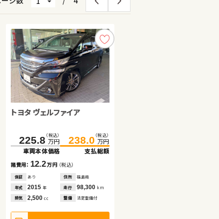
ページ数
/
4
トヨタ ヴェルファイア
日産 セレナ
トヨタ アルファード
（税込）
（税込）
（税込）
（税込）
（税込）
（税込）
225.8
102.3
51.7
238.0
119.9
59.7
万円
万円
万円
万円
万円
万円
車両本体価格
車両本体価格
車両本体価格
支払総額
支払総額
支払総額
12.2
8.0
17.6
諸費用：
諸費用：
諸費用：
万円
万円
万円
（税込）
（税込）
（税込）
保証
保証
保証
あり
なし
なし
住所
住所
住所
福島県
岡山県
福島県
2015
2016
2009
98,300
73,400
54,400
年式
年式
年式
走行
走行
走行
年
年
年
km
km
km
2,500
2,000
3,500
排気
排気
排気
整備
整備
整備
法定整備付
なし
なし
cc
cc
cc