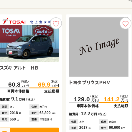
スバル フォレスター
スズキ アルト ＨＢ
トヨタ アルファード
スズキ ワゴンＲ
ホンダ フリード＋ ハイブリ
ホンダ フィット
ッド
ダイハツ タント
トヨタ プリウスＰＨＶ
（税込）
（税込）
（税込）
（税込）
（税込）
（税込）
（税込）
（税込）
（税込）
（税込）
（税込）
（税込）
208.4
223.8
373.8
60.8
16.6
389.1
69.9
24.8
232.3
158.4
241.2
169.8
万円
万円
万円
万円
万円
万円
万円
万円
万円
万円
万円
万円
車両本体価格
支払総額
車両本体価格
車両本体価格
車両本体価格
支払総額
支払総額
支払総額
車両本体価格
車両本体価格
支払総額
支払総額
（税込）
（税込）
（税込）
（税込）
158.0
165.6
129.0
141.2
15.4
9.1
15.3
8.2
8.9
11.4
諸費用：
万円
（税込）
諸費用：
諸費用：
諸費用：
万円
万円
万円
（税込）
（税込）
（税込）
諸費用：
諸費用：
万円
万円
（税込）
（税込）
万円
万円
万円
万円
車両本体価格
支払総額
車両本体価格
支払総額
保証
あり
住所
埼玉県
保証
保証
保証
あり
あり
あり
住所
住所
住所
岩手県
群馬県
青森県
保証
保証
あり
あり
住所
住所
群馬県
埼玉県
2021
78,400
2018
2021
2010
68,800
58,600
132,400
2022
2024
15,700
9,900
7.6
12.2
年式
走行
年式
年式
年式
走行
走行
走行
年式
年式
走行
走行
年
km
年
年
年
km
km
km
年
年
km
km
諸費用：
万円
（税込）
諸費用：
万円
（税込）
1,800
660
2,500
660
1,500
1,500
排気
整備
法定整備付
排気
排気
排気
整備
整備
整備
法定整備付
なし
法定整備付
排気
排気
整備
整備
なし
法定整備付
cc
cc
cc
cc
cc
cc
保証
あり
住所
愛知県
保証
あり
住所
岡山県
2022
13,300
2017
90,600
年式
走行
年式
走行
年
km
年
km