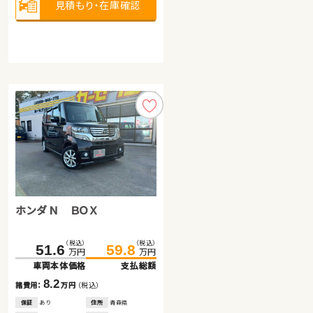
見積もり・在庫確認
見積もり・在庫確認
見積もり・在庫確認
スズキ ジムニー
ホンダ Ｎ ＢＯＸ
トヨタ ノア
（税込）
（税込）
321.6
329.5
万円
万円
車両本体価格
支払総額
（税込）
（税込）
（税込）
（税込）
142.1
51.6
159.5
59.8
7.9
諸費用：
万円
（税込）
万円
万円
万円
万円
車両本体価格
車両本体価格
支払総額
支払総額
保証
なし
住所
埼玉県
2024
29,800
8.2
17.4
年式
走行
年
km
諸費用：
諸費用：
万円
万円
（税込）
（税込）
660
排気
整備
なし
cc
保証
保証
あり
あり
住所
住所
青森県
岩手県