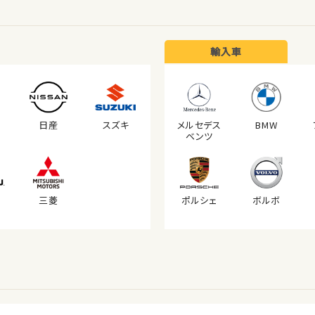
輸入車
日産
スズキ
メルセデス
BMW
ベンツ
三菱
ポルシェ
ボルボ