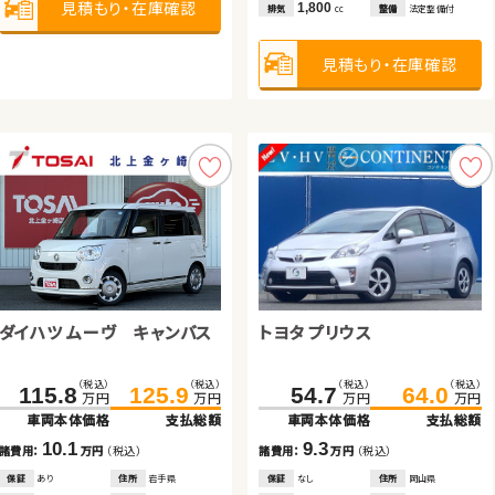
見積もり・在庫確認
見積もり・在庫確認
見積もり・在庫確認
見積もり・在庫確認
見積もり・在庫確認
見積もり・在庫確認
660
1,800
排気
整備
法定整備付
排気
整備
法定整備付
cc
cc
見積もり・在庫確認
見積もり・在庫確認
スバル フォレスター
日産 エクストレイル
トヨタ アクア
ダイハツ ムーヴ キャンバス
スズキ ジムニー
トヨタ プリウス
（税込）
（税込）
（税込）
（税込）
122.7
138.4
347.6
359.4
万円
万円
万円
万円
車両本体価格
支払総額
車両本体価格
支払総額
（税込）
（税込）
（税込）
（税込）
（税込）
（税込）
（税込）
（税込）
56.7
71.3
199.0
115.8
125.9
205.1
54.7
64.0
15.7
11.8
諸費用：
万円
（税込）
諸費用：
万円
（税込）
万円
万円
万円
万円
万円
万円
万円
万円
車両本体価格
支払総額
車両本体価格
車両本体価格
支払総額
支払総額
車両本体価格
支払総額
保証
なし
住所
埼玉県
保証
なし
住所
東京都
14.6
2013
57,700
2022
23,400
10.1
6.1
9.3
年式
走行
年式
走行
年
km
年
km
諸費用：
万円
（税込）
諸費用：
諸費用：
万円
万円
（税込）
（税込）
諸費用：
万円
（税込）
2,000
1,500
排気
整備
なし
排気
整備
なし
cc
cc
保証
あり
住所
岩手県
保証
保証
あり
なし
住所
住所
岩手県
福島県
保証
なし
住所
岡山県