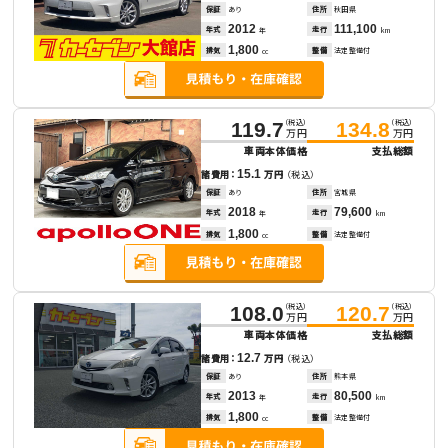
保証
あり
住所
秋田県
2012
111,100
年式
走行
年
km
1,800
排気
整備
法定整備付
cc
（税込）
（税込）
119.7
134.8
万円
万円
車両本体価格
支払総額
15.1
諸費用：
万円
（税込）
保証
あり
住所
宮城県
2018
79,600
年式
走行
年
km
1,800
排気
整備
法定整備付
cc
（税込）
（税込）
108.0
120.7
万円
万円
車両本体価格
支払総額
12.7
諸費用：
万円
（税込）
保証
あり
住所
熊本県
2013
80,500
年式
走行
年
km
1,800
排気
整備
法定整備付
cc