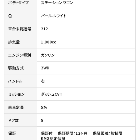
ボディタイプ
ステーションワゴン
色
パールホワイト
車台末尾番号
212
排気量
1,800cc
エンジン種別
ガソリン
駆動方式
2WD
ハンドル
右
ミッション
ダッシュCVT
乗車定員
5名
ドア数
5
保証
保証付 保証期間：12ヶ月 保証距離：無制限
KMG認定保証