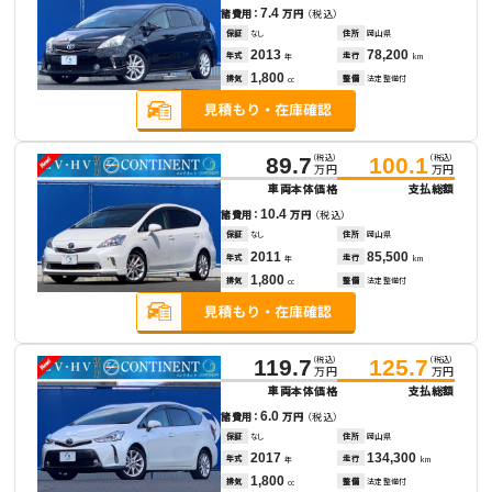
7.4
諸費用：
万円
（税込）
保証
なし
住所
岡山県
2013
78,200
年式
走行
年
km
1,800
排気
整備
法定整備付
cc
（税込）
（税込）
89.7
100.1
万円
万円
車両本体価格
支払総額
10.4
諸費用：
万円
（税込）
保証
なし
住所
岡山県
2011
85,500
年式
走行
年
km
1,800
排気
整備
法定整備付
cc
（税込）
（税込）
119.7
125.7
万円
万円
車両本体価格
支払総額
6.0
諸費用：
万円
（税込）
保証
なし
住所
岡山県
2017
134,300
年式
走行
年
km
1,800
排気
整備
法定整備付
cc