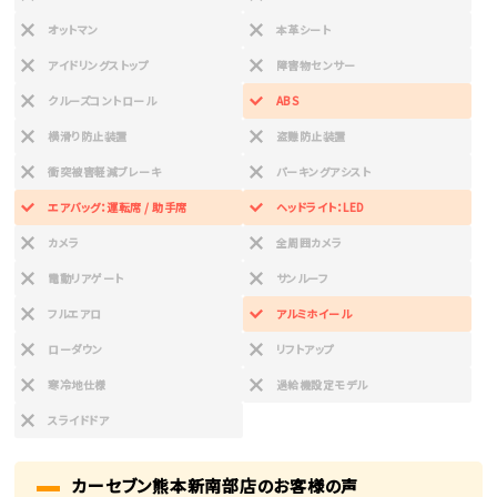
オットマン
本革シート
アイドリングストップ
障害物センサー
クルーズコントロール
ABS
横滑り防止装置
盗難防止装置
衝突被害軽減ブレーキ
パーキングアシスト
エアバッグ：運転席 / 助手席
ヘッドライト：LED
カメラ
全周囲カメラ
電動リアゲート
サンルーフ
フルエアロ
アルミホイール
ローダウン
リフトアップ
寒冷地仕様
過給機設定モデル
スライドドア
カーセブン熊本新南部店のお客様の声