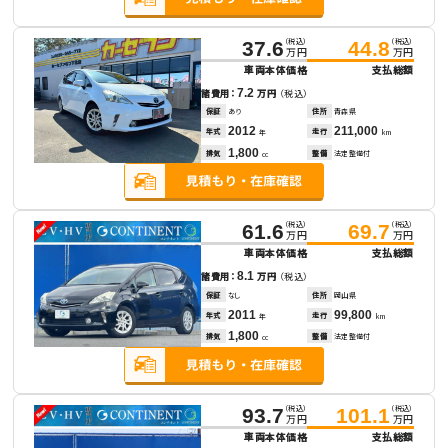
（税込）
（税込）
37.6
44.8
万円
万円
車両本体価格
支払総額
7.2
諸費用：
万円
（税込）
保証
あり
住所
青森県
2012
211,000
年式
走行
年
km
1,800
排気
整備
法定整備付
cc
（税込）
（税込）
61.6
69.7
万円
万円
車両本体価格
支払総額
8.1
諸費用：
万円
（税込）
保証
なし
住所
岡山県
2011
99,800
年式
走行
年
km
1,800
排気
整備
法定整備付
cc
（税込）
（税込）
93.7
101.1
万円
万円
車両本体価格
支払総額