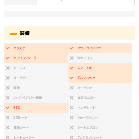
装備
パワステ
パワーウインドウ
エアコン・クーラー
Wエアコン
キーレス
スマートキー
カーナビ
TV：フルセグ
映像
オーディオ
ﾐｭｰｼﾞｯｸﾌﾟﾚｲﾔｰ接続
後席モニター
ETC
ベンチシート
3列シート
ウォークスルー
電動シート
シートエアコン
シートヒーター
フルフラットシート