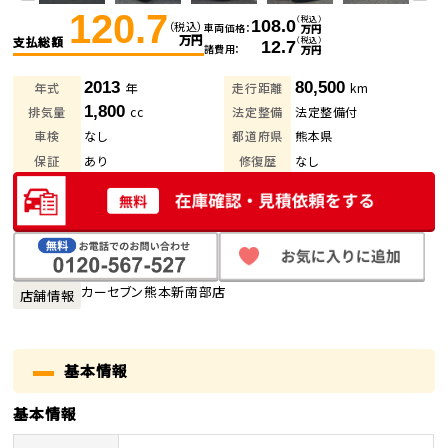
120.7
（税込）
108.0
（税込）
車両価格
万円
万円
支払総額
（税込）
12.7
諸費用
万円
2013
80,500
年式
年
走行距離
km
1,800
排気量
cc
法定整備
法定整備付
車検
なし
都道府県
熊本県
保証
あり
修復歴
なし
カーセブン熊本新南部店
店舗情報
基本情報
基本情報