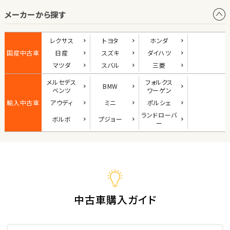
メーカーから探す
1
位
ダイハツ
レクサス
トヨタ
ホンダ
コペン
国産中古車
日産
スズキ
ダイハツ
マツダ
スバル
三菱
メルセデス
フォルクス
BMW
2
ベンツ
ワーゲン
位
輸入中古車
アウディ
ミニ
ポルシェ
マツダ
ランド
ローバ
ボルボ
プジョー
ロードスター
ー
3
位
ホンダ
S660
中古車購入ガイド