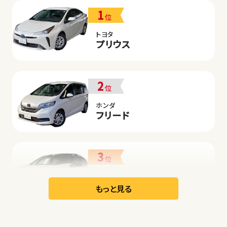
1
位
トヨタ
プリウス
2
位
ホンダ
フリード
3
位
日産
リーフ
もっと見る
オープン