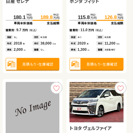
日産 セレナ
トヨタ ヴェルファイア ハ
ホンダ フィット
スバル フォレスター ハイ
イブリッド
ブリッド
トヨタ プリウスＰＨＶ
トヨタ アクア
（税込）
（税込）
（税込）
（税込）
（税込）
（税込）
（税込）
（税込）
180.1
885.0
189.8
899.7
230.0
115.8
126.8
239.0
万円
万円
万円
万円
万円
万円
万円
万円
車両本体価格
車両本体価格
支払総額
支払総額
車両本体価格
車両本体価格
支払総額
支払総額
（税込）
（税込）
（税込）
（税込）
9.7
14.7
11.0
9.0
399.7
408.2
140.0
145.0
諸費用：
諸費用：
万円
万円
（税込）
（税込）
諸費用：
諸費用：
万円
万円
（税込）
（税込）
万円
万円
万円
万円
車両本体価格
支払総額
車両本体価格
支払総額
保証
保証
なし
あり
住所
住所
埼玉県
福島県
保証
保証
あり
あり
住所
住所
埼玉県
岡山県
2018
2025
38,000
5,700
2020
2020
11,200
57,600
8.5
5.0
年式
年式
走行
走行
年式
年式
走行
走行
諸費用：
万円
（税込）
諸費用：
万円
（税込）
年
年
km
km
年
年
km
km
2,000
2,500
1,300
2,000
排気
排気
整備
整備
なし
法定整備付
排気
排気
整備
整備
法定整備付
法定整備付
cc
cc
cc
cc
保証
なし
住所
岡山県
保証
なし
住所
京都府
2023
4,900
2018
26,900
年式
走行
年式
走行
年
km
年
km
2,000
1,500
見積もり・在庫確認
見積もり・在庫確認
見積もり・在庫確認
見積もり・在庫確認
排気
整備
法定整備付
排気
整備
法定整備付
cc
cc
見積もり・在庫確認
見積もり・在庫確認
スズキ アルト ＨＢ
トヨタ ヴェルファイア
ホンダ Ｎ ＢＯＸ