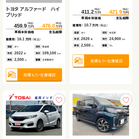
トヨタ アルファード ハイ
ホンダ Ｎ ＢＯＸ
日産 エクストレイル
（税込）
（税込）
（税込）
（税込）
（税込）
（税込）
28.0
37.3
192.8
411.2
421.9
201.1
万円
万円
万円
万円
万円
万円
ブリッド
車両本体価格
支払総額
車両本体価格
車両本体価格
支払総額
支払総額
（税込）
（税込）
（税込）
（税込）
（税込）
（税込）
9.3
10.7
8.3
459.9
135.0
476.0
141.6
242.3
252.6
諸費用：
万円
（税込）
諸費用：
諸費用：
万円
万円
（税込）
（税込）
万円
万円
万円
万円
万円
万円
車両本体価格
車両本体価格
支払総額
支払総額
車両本体価格
支払総額
保証
あり
住所
鹿児島県
保証
保証
あり
なし
住所
住所
埼玉県
埼玉県
2014
73,400
2020
2025
24,900
100
16.1
6.6
10.3
年式
走行
年式
年式
走行
走行
諸費用：
諸費用：
万円
万円
（税込）
（税込）
諸費用：
万円
（税込）
年
km
年
年
km
km
660
2,500
660
排気
整備
法定整備付
排気
排気
整備
整備
なし
なし
cc
cc
cc
保証
保証
あり
あり
住所
住所
青森県
福島県
保証
なし
住所
福島県
2022
2020
109,100
44,400
2021
22,500
年式
年式
走行
走行
年式
走行
年
年
km
km
年
km
2,500
660
2,000
見積もり・在庫確認
見積もり・在庫確認
見積もり・在庫確認
排気
排気
整備
整備
法定整備付
なし
排気
整備
なし
cc
cc
cc
見積もり・在庫確認
見積もり・在庫確認
見積もり・在庫確認
トヨタ ノア
日産 エクストレイル