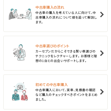
ステーションワゴン
中古車購入の流れ
1
中古車の購入を考えている人に向けて、中
位
古車購入の流れについて順を追って解説し
ます。
スバル
レヴォーグ
中古車選びのポイント
2
位
カーセブンだからこそできる賢い車選びの
テクニックをレクチャーします。 お客様と理
スバル
想の1台との出会いサポートします。
レガシィツーリングワゴン
3
位
初めての中古車購入
中古車購入において、実車、見積書の確認
トヨタ
など購入のチェックすべきポイントをまとめ
カローラフィールダー
ました。