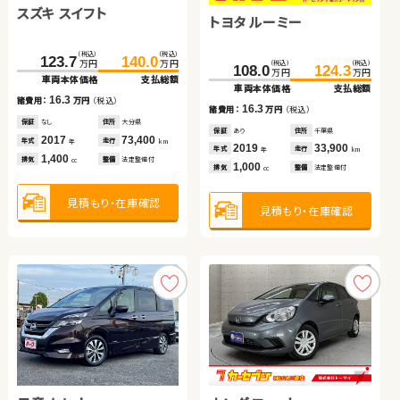
スズキ スイフト
スズキ ワゴンＲ
トヨタ ルーミー
トヨタ プリウス
スズキ ジムニー
（税込）
（税込）
スズキ ワゴンＲ
123.7
140.0
万円
万円
（税込）
（税込）
（税込）
（税込）
（税込）
（税込）
（税込）
（税込）
80.1
86.5
108.0
210.1
81.8
124.3
217.9
93.8
万円
万円
万円
万円
万円
万円
万円
万円
車両本体価格
支払総額
車両本体価格
支払総額
車両本体価格
車両本体価格
車両本体価格
支払総額
支払総額
支払総額
16.3
諸費用：
万円
（税込）
（税込）
（税込）
6.4
16.3
12.0
7.8
48.0
57.5
諸費用：
万円
（税込）
諸費用：
諸費用：
諸費用：
万円
万円
万円
（税込）
（税込）
（税込）
万円
万円
保証
なし
住所
大分県
車両本体価格
支払総額
保証
あり
住所
群馬県
保証
保証
保証
あり
あり
あり
住所
住所
住所
千葉県
埼玉県
群馬県
2017
73,400
年式
走行
年
km
2017
50,600
2019
2012
2023
33,900
61,200
14,900
9.5
年式
走行
年式
年式
年式
走行
走行
走行
諸費用：
万円
（税込）
年
km
年
年
年
km
km
km
1,400
排気
整備
法定整備付
cc
650
1,000
1,800
660
排気
整備
なし
排気
排気
排気
整備
整備
整備
法定整備付
法定整備付
なし
cc
cc
cc
cc
保証
あり
住所
千葉県
2018
84,600
年式
走行
年
km
見積もり・在庫確認
660
見積もり・在庫確認
見積もり・在庫確認
見積もり・在庫確認
見積もり・在庫確認
排気
整備
法定整備付
cc
見積もり・在庫確認