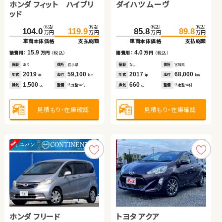
ホンダ フィット ハイブリ
ダイハツ タント
ダイハツ ムーヴ
トヨタ ヴォクシー
（税込）
（税込）
（税込）
（税込）
77.7
85.9
162.7
179.9
万円
万円
万円
万円
ッド
車両本体価格
支払総額
車両本体価格
支払総額
（税込）
（税込）
（税込）
（税込）
（税込）
（税込）
（税込）
（税込）
8.2
17.2
104.0
90.4
119.9
99.9
85.8
89.8
諸費用：
万円
（税込）
諸費用：
万円
（税込）
254.9
259.9
万円
万円
万円
万円
万円
万円
万円
万円
車両本体価格
車両本体価格
支払総額
支払総額
車両本体価格
支払総額
車両本体価格
支払総額
保証
なし
住所
岡山県
保証
あり
住所
岩手県
2014
116,200
2021
60,700
15.9
9.5
4.0
年式
走行
年式
走行
諸費用：
諸費用：
万円
万円
（税込）
（税込）
諸費用：
万円
（税込）
年
km
年
km
5.0
諸費用：
万円
（税込）
2,000
2,000
排気
整備
法定整備付
排気
整備
法定整備付
cc
cc
保証
保証
あり
あり
住所
住所
岩手県
岩手県
保証
なし
住所
宮城県
保証
あり
住所
徳島県
2019
2016
59,100
79,900
2017
68,000
年式
年式
走行
走行
年式
走行
2021
77,900
年
年
km
km
年
km
年式
走行
年
km
1,500
660
660
見積もり・在庫確認
見積もり・在庫確認
排気
排気
整備
整備
法定整備付
法定整備付
排気
整備
法定整備付
2,000
cc
cc
cc
排気
整備
法定整備付
cc
見積もり・在庫確認
見積もり・在庫確認
見積もり・在庫確認
見積もり・在庫確認
スバル フォレスター ハイ
スズキ アルト ＨＢ
ブリッド
ホンダ フリード
トヨタ アクア
トヨタ アルファード
日産 セレナ
（税込）
（税込）
（税込）
（税込）
206.1
219.9
105.0
113.9
万円
万円
万円
万円