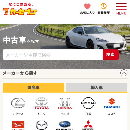
お気に入り
閲覧履歴
MENU
中古車
を探す
検索
メーカーから探す
国産車
輸入車
レクサス
トヨタ
ホンダ
日産
スズキ