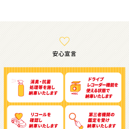
ミニバン・1ＢＯＸ
1
位
ホンダ
ステップワゴン
安心宣言
2
位
トヨタ
アルファード
3
位
トヨタ
ヴォクシー