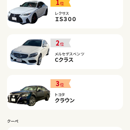
1
位
レクサス
ＩＳ３００
2
位
メルセデスベンツ
Cクラス
3
位
トヨタ
クラウン
クーペ