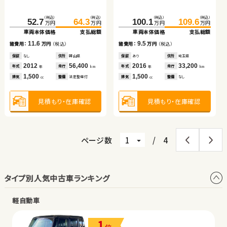
車両本体価格
支払総額
車両本体価格
支払総額
（税込）
（税込）
（税込）
（税込）
（税込）
（税込）
（税込）
（税込）
13.8
8.9
52.7
64.3
100.1
109.6
諸費用：
万円
（税込）
諸費用：
万円
（税込）
99.9
111.8
375.0
384.0
万円
万円
万円
万円
万円
万円
万円
万円
車両本体価格
支払総額
車両本体価格
支払総額
車両本体価格
支払総額
車両本体価格
支払総額
保証
あり
住所
岩手県
保証
あり
住所
北海道
2018
68,400
2018
67,800
11.6
9.5
年式
走行
年式
走行
諸費用：
万円
（税込）
諸費用：
万円
（税込）
年
km
年
km
11.9
9.0
諸費用：
万円
（税込）
諸費用：
万円
（税込）
2,000
660
排気
整備
法定整備付
排気
整備
法定整備付
cc
cc
保証
なし
住所
岡山県
保証
あり
住所
埼玉県
保証
なし
住所
京都府
保証
あり
住所
岡山県
2012
56,400
2016
33,200
年式
走行
年式
走行
2014
63,800
2024
18,500
年
km
年
km
年式
走行
年式
走行
年
km
年
km
1,500
1,500
見積もり・在庫確認
見積もり・在庫確認
排気
整備
法定整備付
排気
整備
なし
2,400
1,400
cc
cc
排気
整備
なし
排気
整備
法定整備付
cc
cc
見積もり・在庫確認
見積もり・在庫確認
見積もり・在庫確認
見積もり・在庫確認
ページ数
/
4
タイプ別人気中古車ランキング
軽自動車
1