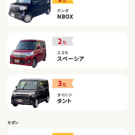
位
ホンダ
NBOX
2
位
スズキ
スペーシア
3
位
ダイハツ
タント
セダン