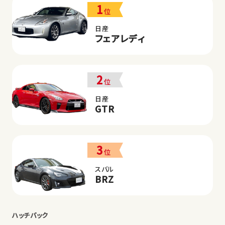
1
位
日産
フェアレディ
2
位
日産
GTR
3
位
スバル
BRZ
ハッチバック