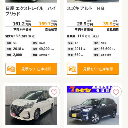
リッド
日産 エクストレイル ハイ
スズキ アルト ＨＢ
（税込）
（税込）
（税込）
（税込）
482.3
493.1
89.4
94.1
万円
万円
万円
万円
ブリッド
車両本体価格
支払総額
車両本体価格
支払総額
ホンダ Ｎ ＢＯＸ
スズキ ジムニー
（税込）
（税込）
（税込）
（税込）
10.8
161.2
169.7
28.9
39.9
4.7
諸費用：
万円
（税込）
諸費用：
万円
（税込）
万円
万円
万円
万円
車両本体価格
支払総額
車両本体価格
支払総額
保証
あり
住所
茨城県
保証
あり
住所
青森県
（税込）
（税込）
（税込）
（税込）
2025
2,600
2020
1,800
8.5
11.0
174.8
183.2
94.8
104.7
年式
走行
諸費用：
万円
（税込）
諸費用：
万円
（税込）
年式
走行
年
km
年
km
万円
万円
万円
万円
1,800
660
車両本体価格
支払総額
車両本体価格
支払総額
排気
整備
なし
排気
整備
法定整備付
cc
cc
保証
なし
住所
岡山県
保証
あり
住所
岩手県
2018
49,200
2011
66,600
8.4
9.9
年式
走行
年式
走行
諸費用：
万円
（税込）
諸費用：
万円
（税込）
年
km
年
km
2,000
660
見積もり・在庫確認
排気
整備
法定整備付
排気
整備
法定整備付
見積もり・在庫確認
cc
cc
保証
あり
住所
群馬県
保証
あり
住所
埼玉県
2025
100
2016
93,200
年式
走行
年式
走行
年
km
年
km
660
660
見積もり・在庫確認
見積もり・在庫確認
排気
整備
なし
排気
整備
法定整備付
cc
cc
見積もり・在庫確認
見積もり・在庫確認
スズキ ワゴンＲ
ダイハツ タント