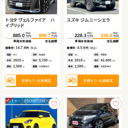
日産 セレナ
スバル フォレスター ハイ
ブリッド
トヨタ ヴェルファイア ハ
トヨタ プリウス
スズキ ジムニーシエラ
トヨタ ヴェルファイア
（税込）
（税込）
（税込）
（税込）
172.7
189.9
306.8
319.9
万円
万円
万円
万円
イブリッド
車両本体価格
支払総額
車両本体価格
支払総額
（税込）
（税込）
（税込）
（税込）
（税込）
（税込）
（税込）
（税込）
17.2
13.1
885.0
181.6
899.7
194.3
228.3
269.7
236.8
279.8
諸費用：
万円
（税込）
諸費用：
万円
（税込）
万円
万円
万円
万円
万円
万円
万円
万円
車両本体価格
車両本体価格
支払総額
支払総額
車両本体価格
車両本体価格
支払総額
支払総額
保証
あり
住所
岩手県
保証
あり
住所
岩手県
2017
42,000
2021
67,900
14.7
12.7
8.5
10.1
年式
走行
年式
走行
諸費用：
諸費用：
万円
万円
（税込）
（税込）
諸費用：
諸費用：
万円
万円
（税込）
（税込）
年
km
年
km
2,000
2,000
排気
整備
法定整備付
排気
整備
法定整備付
cc
cc
保証
保証
あり
あり
住所
住所
福島県
埼玉県
保証
保証
なし
なし
住所
住所
鳥取県
岡山県
2025
2016
5,700
28,700
2019
2017
42,400
20,500
年式
年式
走行
走行
年式
年式
走行
走行
年
年
km
km
年
年
km
km
2,500
1,800
1,500
2,500
見積もり・在庫確認
見積もり・在庫確認
排気
排気
整備
整備
法定整備付
なし
排気
排気
整備
整備
法定整備付
法定整備付
cc
cc
cc
cc
見積もり・在庫確認
見積もり・在庫確認
見積もり・在庫確認
見積もり・在庫確認