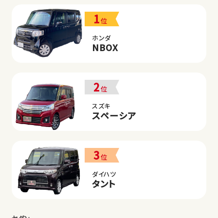
1
位
ホンダ
NBOX
2
位
スズキ
スペーシア
3
位
ダイハツ
タント