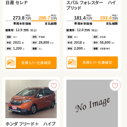
スバル フォレスター ハイ
日産 セレナ
（税込）
（税込）
（税込）
（税込）
41.2
49.7
109.0
115.2
万円
万円
万円
万円
ブリッド
車両本体価格
支払総額
車両本体価格
支払総額
トヨタ ルーミー
トヨタ ノア
（税込）
（税込）
（税込）
（税込）
181.4
193.4
8.5
273.8
286.7
6.2
諸費用：
万円
（税込）
諸費用：
万円
（税込）
万円
万円
万円
万円
車両本体価格
支払総額
車両本体価格
支払総額
保証
あり
住所
埼玉県
保証
あり
住所
福島県
（税込）
（税込）
（税込）
（税込）
2015
41,900
2021
26,700
12.0
12.9
159.7
164.9
307.7
322.0
諸費用：
万円
（税込）
諸費用：
万円
（税込）
年式
走行
年式
走行
年
km
年
km
万円
万円
万円
万円
660
660
車両本体価格
支払総額
車両本体価格
支払総額
排気
整備
法定整備付
排気
整備
なし
cc
cc
保証
あり
住所
埼玉県
保証
あり
住所
茨城県
2018
56,600
2021
28,800
5.2
14.3
年式
走行
年式
走行
諸費用：
万円
（税込）
諸費用：
万円
（税込）
年
km
年
km
2,000
1,200
排気
整備
法定整備付
排気
整備
なし
見積もり・在庫確認
見積もり・在庫確認
cc
cc
保証
なし
住所
岡山県
保証
なし
住所
岡山県
2020
19,000
2022
19,400
年式
走行
年式
走行
年
km
年
km
1,000
2,000
見積もり・在庫確認
見積もり・在庫確認
排気
整備
法定整備付
排気
整備
法定整備付
cc
cc
見積もり・在庫確認
見積もり・在庫確認
トヨタ ヴォクシー
トヨタ ルーミー
ホンダ フリード＋ ハイブ
（税込）
（税込）
（税込）
（税込）
175.8
182.5
136.0
153.8
万円
万円
万円
万円