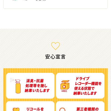
ミニバン・1ＢＯＸ
1
位
ホンダ
ステップワゴン
安心宣言
2
位
トヨタ
アルファード
3
位
トヨタ
ヴォクシー