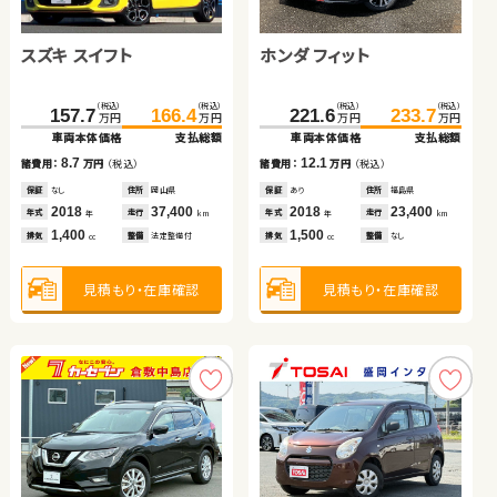
ダイハツ ムーヴ キャンバ
トヨタ プリウス アルファ
ス
スズキ スイフト
トヨタ アルファード ハイ
ホンダ フィット
（税込）
（税込）
（税込）
（税込）
127.4
135.5
89.7
100.1
万円
万円
万円
万円
ブリッド
車両本体価格
支払総額
車両本体価格
支払総額
ダイハツ タント
（税込）
（税込）
（税込）
（税込）
（税込）
（税込）
8.1
10.4
157.7
435.9
166.4
448.8
221.6
233.7
諸費用：
万円
（税込）
諸費用：
万円
（税込）
万円
万円
万円
万円
万円
万円
車両本体価格
車両本体価格
支払総額
支払総額
車両本体価格
支払総額
保証
あり
住所
埼玉県
保証
なし
住所
岡山県
（税込）
（税込）
2018
22,700
2011
85,500
8.7
12.9
12.1
119.9
127.8
年式
走行
年式
走行
諸費用：
諸費用：
万円
万円
（税込）
（税込）
諸費用：
万円
（税込）
年
km
年
km
万円
万円
660
1,800
車両本体価格
支払総額
排気
整備
法定整備付
排気
整備
法定整備付
cc
cc
保証
保証
なし
あり
住所
住所
岡山県
北海道
保証
あり
住所
福島県
2018
2022
37,400
54,000
2018
23,400
7.9
年式
年式
走行
走行
年式
走行
諸費用：
万円
（税込）
年
年
km
km
年
km
1,400
2,500
1,500
見積もり・在庫確認
見積もり・在庫確認
排気
排気
整備
整備
法定整備付
法定整備付
排気
整備
なし
cc
cc
cc
保証
あり
住所
宮城県
2019
40,400
年式
走行
年
km
660
見積もり・在庫確認
見積もり・在庫確認
見積もり・在庫確認
排気
整備
法定整備付
cc
見積もり・在庫確認
トヨタ ヴォクシー ハイブ
スズキ アルト ＨＢ