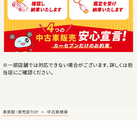
ＳＵＶ・クロカン
1
位
トヨタ
ヤリスクロス
※一部店舗では対応できない場合がございます、詳しくは担
当店にご確認ください。
2
位
トヨタ
ハリアー
車買取・車売却TOP
中古車検索
3
位
トヨタ