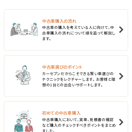
ステーションワゴン
中古車購入の流れ
1
中古車の購入を考えている人に向けて、中
位
古車購入の流れについて順を追って解説し
ます。
スバル
レヴォーグ
中古車選びのポイント
2
位
カーセブンだからこそできる賢い車選びの
テクニックをレクチャーします。 お客様と理
スバル
想の1台との出会いサポートします。
レガシィツーリングワゴン
3
位
初めての中古車購入
中古車購入において、実車、見積書の確認
トヨタ
など購入のチェックすべきポイントをまとめ
カローラフィールダー
ました。