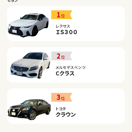
セダン
1
位
レクサス
ＩＳ３００
2
位
メルセデスベンツ
Cクラス
3
位
トヨタ
クラウン