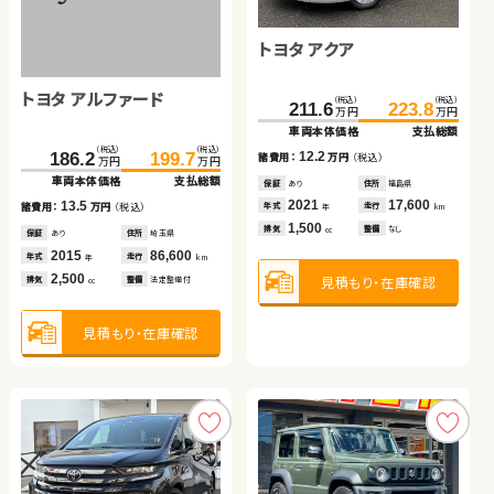
日産 エクストレイル
トヨタ ノア ハイブリッド
トヨタ アクア
スズキ ワゴンＲ スティン
ホンダ Ｎ ＢＯＸ
ホンダ フリード
グレー
トヨタ アルファード
ダイハツ ムーヴ キャンバ
（税込）
（税込）
（税込）
（税込）
（税込）
（税込）
（税込）
（税込）
（税込）
（税込）
（税込）
（税込）
202.3
457.2
212.4
467.5
170.8
212.3
211.6
58.3
223.8
179.4
221.9
68.8
万円
万円
万円
万円
万円
万円
万円
万円
万円
万円
万円
万円
ス
車両本体価格
車両本体価格
支払総額
支払総額
車両本体価格
車両本体価格
車両本体価格
車両本体価格
支払総額
支払総額
支払総額
支払総額
（税込）
（税込）
（税込）
（税込）
10.1
10.3
12.2
10.5
8.6
9.6
186.2
121.3
199.7
128.0
諸費用：
諸費用：
万円
万円
（税込）
（税込）
諸費用：
諸費用：
諸費用：
諸費用：
万円
万円
万円
万円
（税込）
（税込）
（税込）
（税込）
万円
万円
万円
万円
車両本体価格
車両本体価格
支払総額
支払総額
保証
保証
あり
なし
住所
住所
茨城県
福島県
保証
保証
保証
保証
あり
あり
なし
あり
住所
住所
住所
住所
福島県
宮城県
群馬県
茨城県
2020
2024
35,900
4,000
2021
2015
2026
2021
17,600
27,100
100
27,600
13.5
6.7
年式
年式
走行
走行
年式
年式
年式
年式
走行
走行
走行
走行
諸費用：
諸費用：
万円
万円
（税込）
（税込）
年
年
km
km
年
年
年
年
km
km
km
km
2,000
1,800
1,500
660
660
1,500
排気
排気
整備
整備
なし
なし
排気
排気
排気
排気
整備
整備
整備
整備
なし
法定整備付
なし
なし
cc
cc
cc
cc
cc
cc
保証
保証
あり
なし
住所
住所
埼玉県
長野県
2015
2017
86,600
23,900
年式
年式
走行
走行
年
年
km
km
2,500
660
見積もり・在庫確認
見積もり・在庫確認
見積もり・在庫確認
見積もり・在庫確認
見積もり・在庫確認
見積もり・在庫確認
排気
排気
整備
整備
法定整備付
法定整備付
cc
cc
見積もり・在庫確認
見積もり・在庫確認