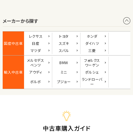
オープン
メーカーから探す
1
位
ダイハツ
レクサス
トヨタ
ホンダ
コペン
国産中古車
日産
スズキ
ダイハツ
マツダ
スバル
三菱
メルセデス
フォルクス
BMW
2
ベンツ
ワーゲン
位
輸入中古車
アウディ
ミニ
ポルシェ
マツダ
ランド
ローバ
ボルボ
プジョー
ロードスター
ー
3
位
ホンダ
S660
中古車購入ガイド