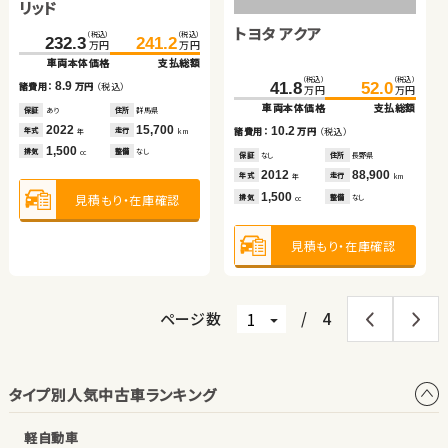
リッド
車両本体価格
支払総額
車両本体価格
支払総額
スズキ スイフト
トヨタ アクア
ホンダ フィット ハイブリ
（税込）
（税込）
232.3
241.2
6.7
17.8
諸費用：
万円
（税込）
諸費用：
万円
（税込）
万円
万円
ッド
車両本体価格
支払総額
保証
あり
住所
福島県
保証
なし
住所
福島県
（税込）
（税込）
（税込）
（税込）
（税込）
（税込）
2016
55,200
2021
20,800
8.9
108.2
119.8
187.5
41.8
196.8
52.0
諸費用：
万円
（税込）
年式
走行
年式
走行
年
km
年
km
万円
万円
万円
万円
万円
万円
2,000
1,000
車両本体価格
支払総額
車両本体価格
車両本体価格
支払総額
支払総額
排気
整備
法定整備付
排気
整備
法定整備付
cc
cc
保証
あり
住所
群馬県
2022
15,700
11.6
10.2
9.3
諸費用：
万円
（税込）
年式
走行
諸費用：
諸費用：
万円
万円
（税込）
（税込）
年
km
1,500
排気
整備
なし
見積もり・在庫確認
見積もり・在庫確認
cc
保証
あり
住所
埼玉県
保証
保証
なし
あり
住所
住所
長野県
福岡県
2016
71,100
2012
2023
88,900
8,000
年式
走行
年式
年式
走行
走行
年
km
年
年
km
km
1,600
1,500
1,500
排気
整備
法定整備付
見積もり・在庫確認
排気
排気
整備
整備
なし
法定整備付
cc
cc
cc
見積もり・在庫確認
見積もり・在庫確認
見積もり・在庫確認
ページ数
/
4
タイプ別人気中古車ランキング
軽自動車