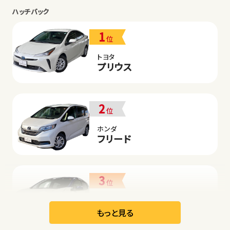
ハッチバック
1
位
トヨタ
プリウス
2
位
ホンダ
フリード
3
位
日産
リーフ
もっと見る