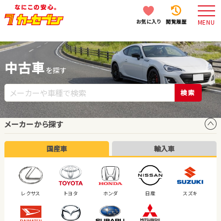
お気に入り
閲覧履歴
MENU
中古車
を探す
検索
メーカーから探す
国産車
輸入車
レクサス
トヨタ
ホンダ
日産
スズキ