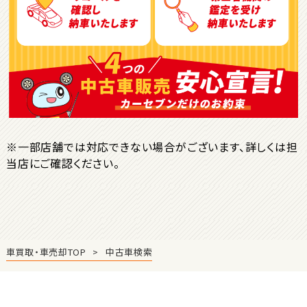
ＳＵＶ・クロカン
1
位
トヨタ
ヤリスクロス
※一部店舗では対応できない場合がございます、詳しくは担
当店にご確認ください。
2
位
トヨタ
ハリアー
車買取・車売却TOP
中古車検索
3
位
トヨタ