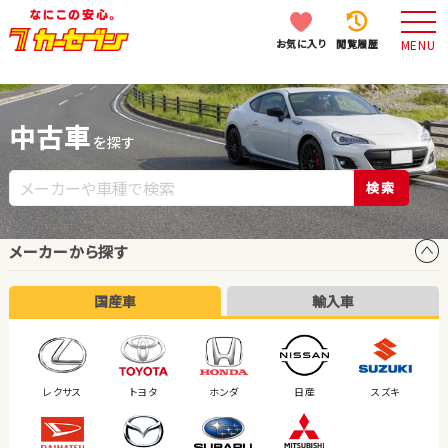
お気に入り
閲覧履歴
MENU
中古車
を探す
検索
メーカーから探す
国産車
輸入車
レクサス
トヨタ
ホンダ
日産
スズキ