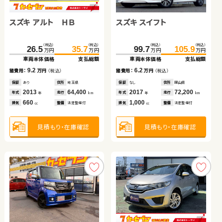
トヨタ ノア
スズキ アルト ＨＢ
トヨタ ヴォクシー
トヨタ プリウス
スズキ スイフト
トヨタ ルーミー
スズキ ジムニー
トヨタ ヴェルファイア ハ
イブリッド
（税込）
（税込）
（税込）
（税込）
（税込）
（税込）
（税込）
（税込）
（税込）
（税込）
（税込）
（税込）
（税込）
（税込）
（税込）
（税込）
205.3
219.5
256.6
26.5
27.7
268.9
35.7
35.0
153.0
174.0
885.0
99.7
105.9
164.0
179.7
899.7
万円
万円
万円
万円
万円
万円
万円
万円
万円
万円
万円
万円
万円
万円
万円
万円
車両本体価格
支払総額
車両本体価格
車両本体価格
車両本体価格
支払総額
支払総額
支払総額
車両本体価格
車両本体価格
車両本体価格
車両本体価格
支払総額
支払総額
支払総額
支払総額
14.2
9.2
12.3
7.3
6.2
11.0
5.7
14.7
諸費用：
万円
（税込）
諸費用：
諸費用：
諸費用：
万円
万円
万円
（税込）
（税込）
（税込）
諸費用：
諸費用：
諸費用：
諸費用：
万円
万円
万円
万円
（税込）
（税込）
（税込）
（税込）
保証
あり
住所
岩手県
保証
保証
保証
あり
あり
なし
住所
住所
住所
埼玉県
埼玉県
大分県
保証
保証
保証
保証
なし
あり
あり
あり
住所
住所
住所
住所
岡山県
山梨県
岡山県
福島県
2020
48,200
2013
2018
2012
64,400
29,000
192,700
2017
2022
2018
2025
72,200
17,300
44,700
5,700
年式
走行
年式
年式
年式
走行
走行
走行
年式
年式
年式
年式
走行
走行
走行
走行
年
km
年
年
年
km
km
km
年
年
年
年
km
km
km
km
2,000
660
2,000
1,800
1,000
1,000
660
2,500
排気
整備
法定整備付
排気
排気
排気
整備
整備
整備
法定整備付
法定整備付
法定整備付
排気
排気
排気
排気
整備
整備
整備
整備
法定整備付
法定整備付
法定整備付
法定整備付
cc
cc
cc
cc
cc
cc
cc
cc
見積もり・在庫確認
見積もり・在庫確認
見積もり・在庫確認
見積もり・在庫確認
見積もり・在庫確認
見積もり・在庫確認
見積もり・在庫確認
見積もり・在庫確認