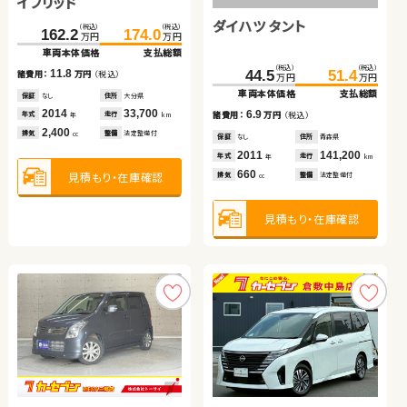
イブリッド
ダイハツ タント
（税込）
（税込）
（税込）
（税込）
（税込）
（税込）
（税込）
（税込）
（税込）
（税込）
162.2
174.0
185.0
195.3
324.9
329.9
49.0
55.9
385.0
396.9
万円
万円
万円
万円
万円
万円
万円
万円
万円
万円
車両本体価格
支払総額
車両本体価格
支払総額
車両本体価格
支払総額
車両本体価格
支払総額
車両本体価格
支払総額
（税込）
（税込）
11.8
10.3
5.0
44.5
51.4
諸費用：
万円
（税込）
諸費用：
万円
（税込）
諸費用：
万円
（税込）
6.9
11.9
万円
万円
諸費用：
万円
（税込）
諸費用：
万円
（税込）
車両本体価格
支払総額
保証
なし
住所
大分県
保証
あり
住所
熊本県
保証
あり
住所
徳島県
保証
あり
住所
京都府
保証
あり
住所
熊本県
2014
33,700
2020
40,000
2023
37,500
6.9
年式
走行
年式
走行
年式
走行
諸費用：
万円
（税込）
2016
15,000
2022
30,900
年
km
年
km
年
km
年式
走行
年式
走行
年
km
年
km
2,400
1,400
1,800
排気
整備
法定整備付
排気
整備
法定整備付
排気
整備
法定整備付
660
1,800
cc
cc
cc
排気
整備
法定整備付
排気
整備
法定整備付
cc
cc
保証
なし
住所
青森県
2011
141,200
年式
走行
年
km
660
見積もり・在庫確認
見積もり・在庫確認
見積もり・在庫確認
排気
整備
法定整備付
cc
見積もり・在庫確認
見積もり・在庫確認
見積もり・在庫確認
ホンダ フィット ハイブリ
スズキ ワゴンＲ
ホンダ フリード
ッド