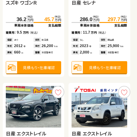
スズキ ワゴンＲ
日産 セレナ
ダイハツ ムーヴ キャンバ
（税込）
（税込）
（税込）
（税込）
（税込）
（税込）
158.0
171.0
40.8
49.9
227.0
233.8
万円
万円
万円
万円
万円
万円
ス
車両本体価格
支払総額
車両本体価格
支払総額
車両本体価格
支払総額
（税込）
（税込）
（税込）
（税込）
（税込）
（税込）
13.0
9.1
36.2
45.7
286.0
297.7
諸費用：
万円
（税込）
諸費用：
万円
（税込）
6.8
119.8
129.9
万円
万円
万円
万円
諸費用：
万円
（税込）
万円
万円
車両本体価格
支払総額
車両本体価格
支払総額
車両本体価格
支払総額
保証
あり
住所
山梨県
保証
あり
住所
岩手県
保証
あり
住所
山口県
2020
45,600
2015
53,200
9.5
11.7
年式
走行
年式
走行
諸費用：
万円
（税込）
諸費用：
万円
（税込）
2023
26,700
年
km
年
km
10.1
年式
走行
諸費用：
万円
（税込）
年
km
1,500
650
排気
整備
法定整備付
排気
整備
法定整備付
1,500
cc
cc
排気
整備
法定整備付
cc
保証
あり
住所
埼玉県
保証
なし
住所
岡山県
保証
あり
住所
岩手県
2012
26,200
2023
25,900
年式
走行
年式
走行
2021
84,200
年
km
年
km
年式
走行
年
km
660
2,000
見積もり・在庫確認
見積もり・在庫確認
排気
整備
法定整備付
排気
整備
法定整備付
660
cc
cc
見積もり・在庫確認
排気
整備
法定整備付
cc
見積もり・在庫確認
見積もり・在庫確認
見積もり・在庫確認
トヨタ アクア
トヨタ ルーミー
日産 エクストレイル
日産 エクストレイル
ホンダ フリード
（税込）
（税込）
（税込）
（税込）
134.9
139.9
93.0
98.1
万円
万円
万円
万円