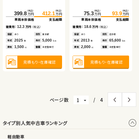
車両本体価格
支払総額
車両本体価格
支払総額
スズキ ジムニー
（税込）
（税込）
（税込）
（税込）
（税込）
（税込）
5.0
5.1
399.8
412.1
75.3
93.9
諸費用：
万円
（税込）
諸費用：
万円
（税込）
234.7
240.8
万円
万円
万円
万円
万円
万円
車両本体価格
支払総額
車両本体価格
支払総額
車両本体価格
支払総額
保証
あり
住所
徳島県
保証
あり
住所
岩手県
（税込）
（税込）
2020
41,100
2019
93,300
12.3
18.6
年式
走行
年式
走行
諸費用：
万円
（税込）
諸費用：
万円
（税込）
年
km
年
km
6.1
210.5
216.0
諸費用：
万円
（税込）
万円
万円
1,500
1,000
排気
整備
法定整備付
排気
整備
法定整備付
cc
cc
車両本体価格
支払総額
保証
あり
住所
東京都
保証
あり
住所
岩手県
保証
なし
住所
岡山県
2025
5,000
2013
65,600
年式
走行
年式
走行
2020
27,100
年
km
年
km
5.5
年式
走行
諸費用：
万円
（税込）
年
km
1,500
2,000
見積もり・在庫確認
見積もり・在庫確認
排気
整備
法定整備付
排気
整備
法定整備付
1,500
cc
cc
排気
整備
法定整備付
cc
保証
なし
住所
長野県
2022
25,000
年式
走行
年
km
見積もり・在庫確認
見積もり・在庫確認
660
見積もり・在庫確認
排気
整備
法定整備付
cc
見積もり・在庫確認
ページ数
/
4
タイプ別人気中古車ランキング
軽自動車