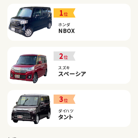
1
位
ホンダ
NBOX
2
位
スズキ
スペーシア
3
位
ダイハツ
タント