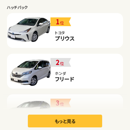
ハッチバック
1
位
トヨタ
プリウス
2
位
ホンダ
フリード
3
位
日産
リーフ
もっと見る