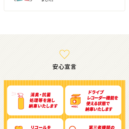
ミニバン・1ＢＯＸ
1
位
ホンダ
ステップワゴン
安心宣言
2
位
トヨタ
アルファード
3
位
トヨタ
ヴォクシー