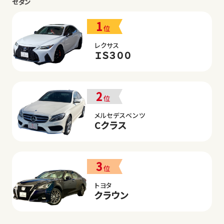
セダン
1
位
レクサス
ＩＳ３００
2
位
メルセデスベンツ
Cクラス
3
位
トヨタ
クラウン