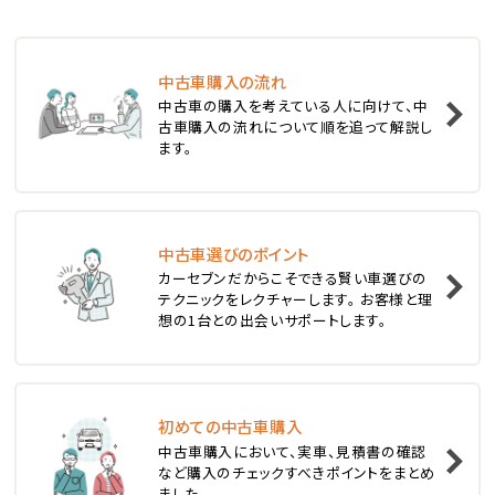
ステーションワゴン
中古車購入の流れ
1
中古車の購入を考えている人に向けて、中
位
古車購入の流れについて順を追って解説し
ます。
スバル
レヴォーグ
中古車選びのポイント
2
位
カーセブンだからこそできる賢い車選びの
テクニックをレクチャーします。 お客様と理
スバル
想の1台との出会いサポートします。
レガシィツーリングワゴン
3
位
初めての中古車購入
中古車購入において、実車、見積書の確認
トヨタ
など購入のチェックすべきポイントをまとめ
カローラフィールダー
ました。