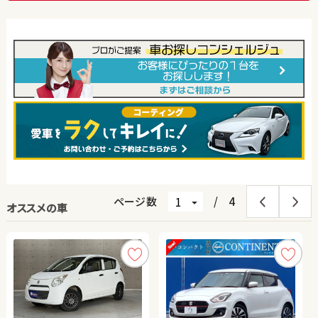
ページ数
/
4
オススメの車