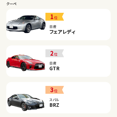
クーペ
1
位
日産
フェアレディ
2
位
日産
GTR
3
位
スバル
BRZ