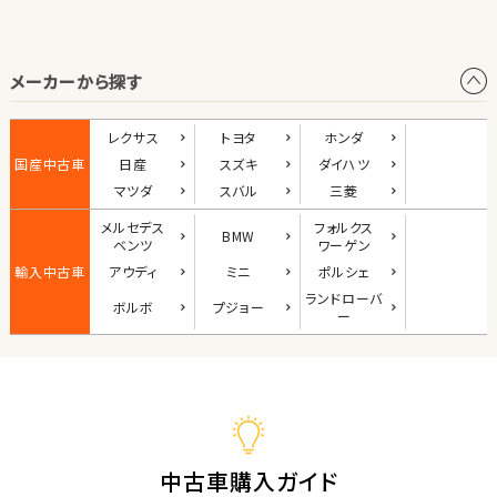
オープン
メーカーから探す
1
位
ダイハツ
レクサス
トヨタ
ホンダ
コペン
国産中古車
日産
スズキ
ダイハツ
マツダ
スバル
三菱
メルセデス
フォルクス
BMW
2
ベンツ
ワーゲン
位
輸入中古車
アウディ
ミニ
ポルシェ
マツダ
ランド
ローバ
ボルボ
プジョー
ロードスター
ー
3
位
ホンダ
S660
中古車購入ガイド