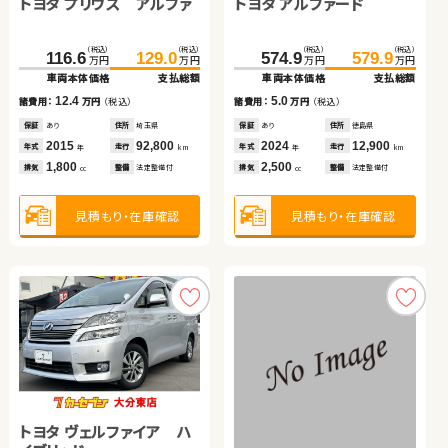
スバル フォレスター
トヨタ プリウス アルファ
トヨタ アクア
トヨタ アルファード
日産 セレナ
トヨタ ヴォクシー
（税込）
（税込）
（税込）
（税込）
（税込）
（税込）
（税込）
（税込）
（税込）
（税込）
（税込）
（税込）
208.4
223.8
116.6
78.5
129.0
89.8
574.9
152.7
579.9
169.9
万円
万円
254.9
259.9
万円
万円
万円
万円
万円
万円
万円
万円
万円
万円
車両本体価格
支払総額
車両本体価格
車両本体価格
支払総額
支払総額
車両本体価格
車両本体価格
支払総額
支払総額
車両本体価格
支払総額
15.4
12.4
11.3
5.0
17.2
諸費用：
万円
（税込）
諸費用：
諸費用：
万円
万円
（税込）
（税込）
諸費用：
諸費用：
万円
万円
（税込）
（税込）
5.0
諸費用：
万円
（税込）
保証
あり
住所
埼玉県
保証
保証
あり
あり
住所
住所
埼玉県
埼玉県
保証
保証
あり
あり
住所
住所
徳島県
岩手県
保証
あり
住所
徳島県
2021
78,400
2015
2014
92,800
47,300
2024
2017
12,900
47,300
年式
走行
年式
年式
走行
走行
年式
年式
走行
走行
年
km
2021
77,900
年
年
km
km
年
年
km
km
年式
走行
年
km
1,800
1,800
1,500
2,500
2,000
排気
整備
法定整備付
排気
排気
整備
整備
法定整備付
法定整備付
排気
排気
整備
整備
法定整備付
法定整備付
cc
2,000
cc
cc
cc
cc
排気
整備
法定整備付
cc
見積もり・在庫確認
見積もり・在庫確認
見積もり・在庫確認
見積もり・在庫確認
見積もり・在庫確認
見積もり・在庫確認
トヨタ ヴェルファイア ハ
スズキ スイフト
スバル フォレスター
スズキ アルト ＨＢ
トヨタ ノア ハイブリッド