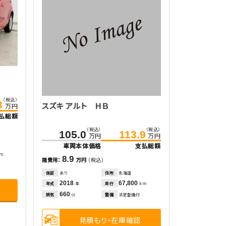
（税込）
3
スズキ アルト ＨＢ
万円
払総額
（税込）
（税込）
105.0
113.9
万円
万円
車両本体価格
支払総額
km
8.9
諸費用：
万円
（税込）
保証
あり
住所
北海道
2018
67,800
年式
走行
年
km
660
排気
整備
法定整備付
cc
見積もり・在庫確認