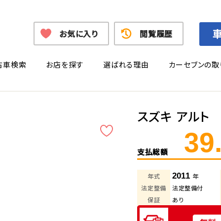
お気に入り
閲覧履歴
古車検索
お店を探す
選ばれる理由
カーセブンの取
スズキ アルト
39
支払総額
2011
年式
年
法定整備
法定整備付
保証
あり