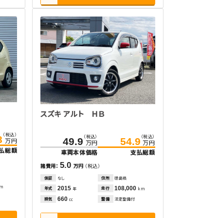
スズキ アルト ＨＢ
（税込）
（税込）
（税込）
8
49.9
54.9
万円
万円
万円
払総額
車両本体価格
支払総額
5.0
諸費用：
万円
（税込）
保証
なし
住所
徳島県
km
2015
108,000
年式
走行
年
km
660
排気
整備
法定整備付
cc