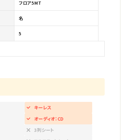
フロア5MT
名
5
キーレス
オーディオ：CD
3列シート