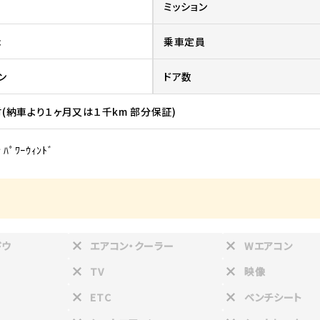
ミッション
c
乗車定員
ン
ドア数
(納車より１ヶ月又は１千km 部分保証)
 ﾊﾟﾜｰｳｨﾝﾄﾞ
ドウ
エアコン・クーラー
Wエアコン
TV
映像
ETC
ベンチシート