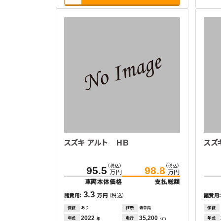
スズキ アルト ＨＢ
スズ
（税込）
（税込）
95.5
98.8
万円
万円
車両本体価格
支払総額
3.3
諸費用：
万円
（税込）
諸費用
保証
あり
住所
青森県
保証
2022
35,200
年式
走行
年式
年
km