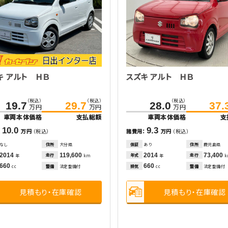
キ アルト ＨＢ
スズキ アルト ＨＢ
（税込）
（税込）
（税込）
19.7
29.7
28.0
37.
万円
万円
万円
車両本体価格
支払総額
車両本体価格
支
10.0
9.3
：
万円
（税込）
諸費用：
万円
（税込）
なし
住所
大分県
保証
あり
住所
鹿児島県
2014
119,600
2014
73,400
走行
年式
走行
年
km
年
660
660
整備
法定整備付
排気
整備
法定整備付
cc
cc
見積もり・在庫確認
見積もり・在庫確認