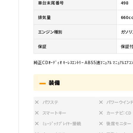
車台末尾番号
498
排気量
660c
エンジン種別
ガソリ
保証
保証付
純正CDｵｰﾃﾞｨｵ ｷｰﾚｽｴﾝﾄﾘｰ ABS5速ﾏﾆｭｱﾙ ﾏﾆｭｱﾙｴｱｺﾝ
装備
パワステ
パワーウイン
スマートキー
カーナビ：CD
ﾐｭｰｼﾞｯｸﾌﾟﾚｲﾔｰ接続
後席モニター