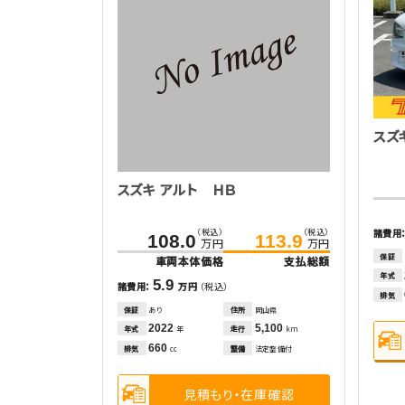
スズ
スズキ アルト ＨＢ
（税込）
（税込）
諸費用
108.0
113.9
万円
万円
保証
車両本体価格
支払総額
年式
5.9
諸費用：
万円
（税込）
排気
保証
あり
住所
岡山県
2022
5,100
年式
走行
年
km
660
排気
整備
法定整備付
cc
見積もり・在庫確認