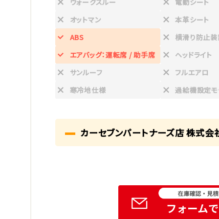
ウォークスルー
電動シート
オットマン
本革シート
ABS
横滑り防止装
エアバッグ：運転席 / 助手席
ヘッドライト
サンルーフ
フルエアロ
寒冷地仕様
過給機設定モ
カーセブンパートナーズ店 株式会