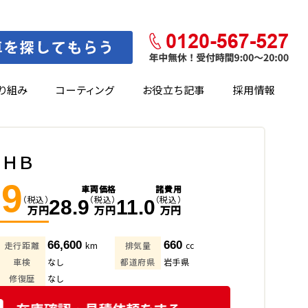
り組み
コーティング
お役立ち記事
採用情報
 ＨＢ
.9
車両価格
諸費用
（税込）
（税込）
（税込）
28.9
11.0
万円
万円
万円
66,600
660
走行距離
km
排気量
cc
車検
なし
都道府県
岩手県
修復歴
なし