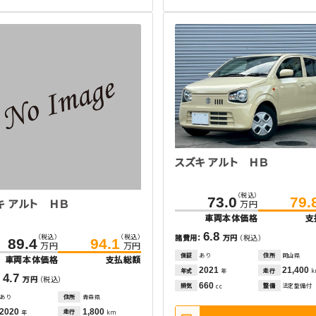
スズキ アルト ＨＢ
（税込）
73.0
79.
キ アルト ＨＢ
万円
車両本体価格
支
6.8
（税込）
（税込）
諸費用：
万円
（税込）
89.4
94.1
万円
万円
保証
あり
住所
岡山県
車両本体価格
支払総額
2021
21,400
年式
走行
年
4.7
：
万円
（税込）
660
排気
整備
法定整備付
cc
あり
住所
青森県
2020
1,800
走行
年
km