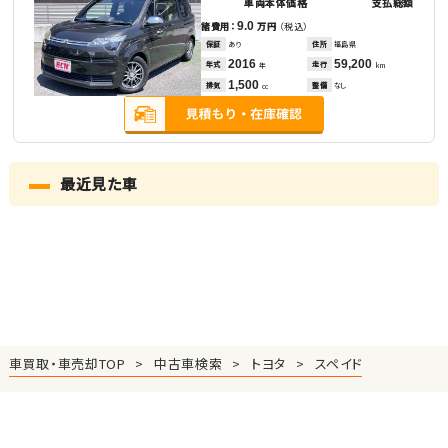
車両本体価格
支払総額
9.0
諸費用：
万円
（税込）
保証
あり
住所
福島県
2016
59,200
年式
走行
年
km
1,500
排気
整備
なし
cc
最近見た車
車買取・車売却TOP
中古車検索
トヨタ
スペイド