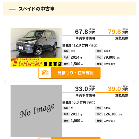
スペイドの中古車
（税込）
（税込）
67.8
79.8
万円
万円
車両本体価格
支払総額
12.0
諸費用：
万円
（税込）
保証
あり
住所
北海道
2014
79,800
年式
走行
年
km
1,500
排気
整備
法定整備付
cc
（税込）
（税込）
33.0
39.0
万円
万円
車両本体価格
支払総額
6.0
諸費用：
万円
（税込）
保証
なし
住所
長野県
2013
126,300
年式
走行
年
km
1,500
排気
整備
法定整備付
cc