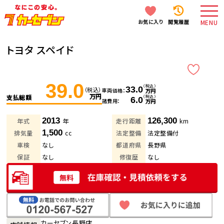
お気に入り
閲覧履歴
MENU
トヨタ スペイド
39.0
（税込）
33.0
（税込）
車両価格
万円
万円
支払総額
（税込）
6.0
諸費用
万円
2013
126,300
年式
年
走行距離
km
1,500
排気量
cc
法定整備
法定整備付
車検
なし
都道府県
長野県
保証
なし
修復歴
なし
カーセブン長野店