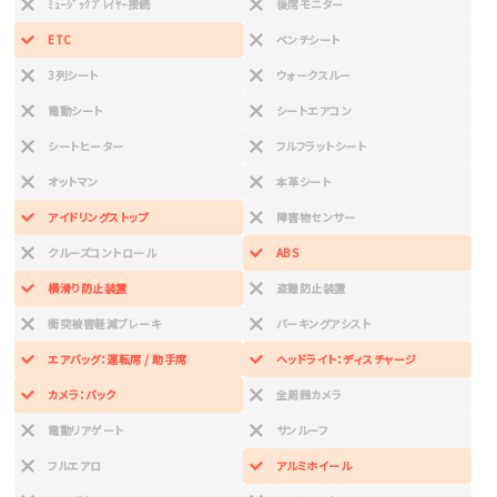
ﾐｭｰｼﾞｯｸﾌﾟﾚｲﾔｰ接続
後席モニター
ETC
ベンチシート
3列シート
ウォークスルー
電動シート
シートエアコン
シートヒーター
フルフラットシート
オットマン
本革シート
アイドリングストップ
障害物センサー
クルーズコントロール
ABS
横滑り防止装置
盗難防止装置
衝突被害軽減ブレーキ
パーキングアシスト
エアバッグ：運転席 / 助手席
ヘッドライト：ディスチャージ
カメラ：バック
全周囲カメラ
電動リアゲート
サンルーフ
フルエアロ
アルミホイール