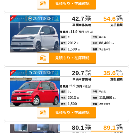
（税込）
（税込）
42.7
54.6
万円
万円
車両本体価格
支払総額
11.9
諸費用：
万円
（税込）
保証
なし
住所
岡山県
2012
88,400
年式
走行
年
km
1,500
排気
整備
法定整備付
cc
（税込）
（税込）
29.7
35.6
万円
万円
車両本体価格
支払総額
5.9
諸費用：
万円
（税込）
保証
なし
住所
岡山県
2013
118,000
年式
走行
年
km
1,500
排気
整備
法定整備付
cc
（税込）
（税込）
80.1
89.1
万円
万円