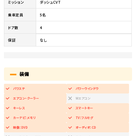
ミッション
ダッシュCVT
乗車定員
5名
ドア数
4
保証
なし
装備
パワステ
パワーウインドウ
エアコン・クーラー
Wエアコン
キーレス
スマートキー
カーナビ：メモリ
TV：フルセグ
映像：DVD
オーディオ：CD