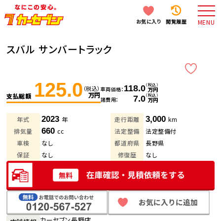
お気に入り
閲覧履歴
MENU
スバル サンバートラック
125.0
（税込）
118.0
（税込）
車両価格
万円
万円
支払総額
（税込）
7.0
諸費用
万円
2023
3,000
年式
年
走行距離
km
660
排気量
cc
法定整備
法定整備付
車検
なし
都道府県
長野県
保証
なし
修復歴
なし
カーセブン長野店