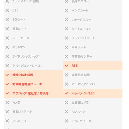
ﾐｭｰｼﾞｯｸﾌﾟﾚｲﾔｰ接続
後席モニター
ETC
ベンチシート
3列シート
ウォークスルー
電動シート
シートエアコン
シートヒーター
フルフラットシート
オットマン
本革シート
アイドリングストップ
障害物センサー
クルーズコントロール
ABS
横滑り防止装置
盗難防止装置
衝突被害軽減ブレーキ
パーキングアシスト
エアバッグ：運転席 / 助手席
ヘッドライト：LED
カメラ
全周囲カメラ
電動リアゲート
サンルーフ
フルエアロ
アルミホイール