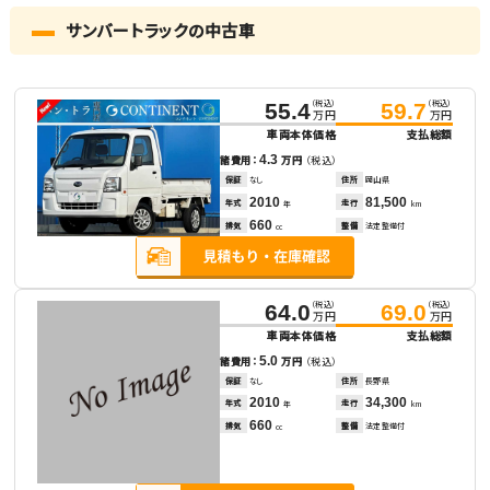
サンバートラックの中古車
（税込）
（税込）
55.4
59.7
万円
万円
車両本体価格
支払総額
4.3
諸費用：
万円
（税込）
保証
なし
住所
岡山県
2010
81,500
年式
走行
年
km
660
排気
整備
法定整備付
cc
（税込）
（税込）
64.0
69.0
万円
万円
車両本体価格
支払総額
5.0
諸費用：
万円
（税込）
保証
なし
住所
長野県
2010
34,300
年式
走行
年
km
660
排気
整備
法定整備付
cc