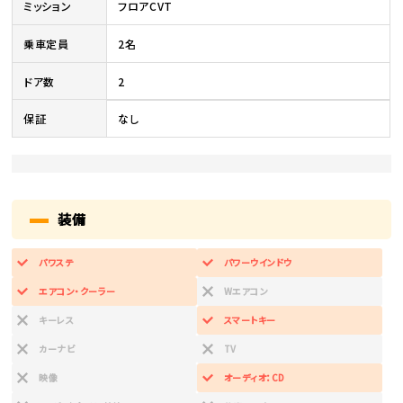
ミッション
フロアCVT
乗車定員
2名
ドア数
2
保証
なし
装備
パワステ
パワーウインドウ
エアコン・クーラー
Wエアコン
キーレス
スマートキー
カーナビ
TV
映像
オーディオ：CD