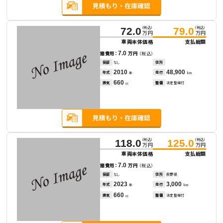
（税込）
（税込）
72.0
79.0
万円
万円
車両本体価格
支払総額
7.0
諸費用：
万円
（税込）
保証
なし
住所
2010
48,900
年式
走行
年
km
660
排気
整備
法定整備付
cc
（税込）
（税込）
118.0
125.0
万円
万円
車両本体価格
支払総額
7.0
諸費用：
万円
（税込）
保証
なし
住所
長野県
2023
3,000
年式
走行
年
km
660
排気
整備
法定整備付
cc