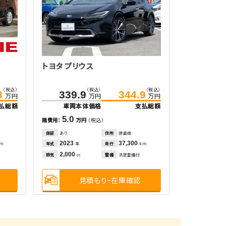
トヨタ プリウス
（税込）
（税込）
（税込）
8
339.9
344.9
万円
万円
万円
払総額
車両本体価格
支払総額
5.0
諸費用：
万円
（税込）
保証
あり
住所
徳島県
2023
37,300
年式
走行
km
年
km
2,000
排気
整備
法定整備付
cc
見積もり・在庫確認