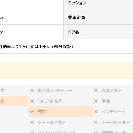
ミッション
cc
乗車定員
ン
ドア数
(納車より１ヶ月又は１千km 部分保証)
ドウ
エアコン・クーラー
Wエアコン
リ
TV：フルセグ
映像
ETC
ベンチシート
シートエアコン
シートヒーター