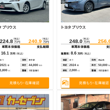
タ プリウス
トヨタ プリウス
（税込）
（税込）
（税込）
224.8
240.9
248.0
256.
万円
万円
万円
車両本体価格
支払総額
車両本体価格
支
16.1
8.6
：
万円
（税込）
諸費用：
万円
（税込）
あり
住所
東京都
保証
あり
住所
岡山県
2021
44,000
2024
50,000
走行
年式
走行
年
km
年
1,800
2,000
整備
法定整備付
排気
整備
法定整備付
cc
cc
見積もり・在庫確認
見積もり・在庫確認