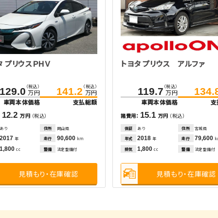
タ プリウスＰＨＶ
トヨタ プリウス アルファ
（税込）
（税込）
（税込）
129.0
141.2
119.7
134.
万円
万円
万円
車両本体価格
支払総額
車両本体価格
支
12.2
15.1
：
万円
（税込）
諸費用：
万円
（税込）
あり
住所
岡山県
保証
あり
住所
宮城県
2017
90,600
2018
79,600
走行
年式
走行
年
km
年
1,800
1,800
整備
法定整備付
排気
整備
法定整備付
cc
cc
見積もり・在庫確認
見積もり・在庫確認