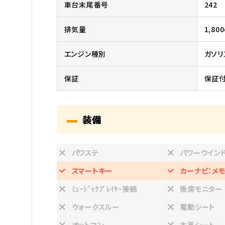
車台末尾番号
242
排気量
1,800
エンジン種別
ガソリ
保証
保証付
装備
パワステ
パワーウイン
スマートキー
カーナビ：メモ
ﾐｭｰｼﾞｯｸﾌﾟﾚｲﾔｰ接続
後席モニター
ウォークスルー
電動シート