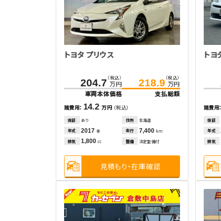
トヨタ プリウス
トヨ
（税込）
（税込）
204.7
218.9
万円
万円
車両本体価格
支払総額
14.2
諸費用：
万円
（税込）
諸費用
保証
あり
住所
北海道
保証
2017
7,400
年式
走行
年式
年
km
1,800
排気
整備
法定整備付
排気
cc
見積もり・在庫確認