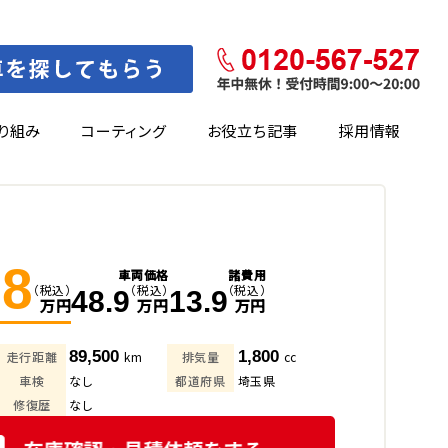
り組み
コーティング
お役立ち記事
採用情報
.8
車両価格
諸費用
（税込）
（税込）
（税込）
48.9
13.9
万円
万円
万円
89,500
1,800
走行距離
km
排気量
cc
車検
なし
都道府県
埼玉県
修復歴
なし