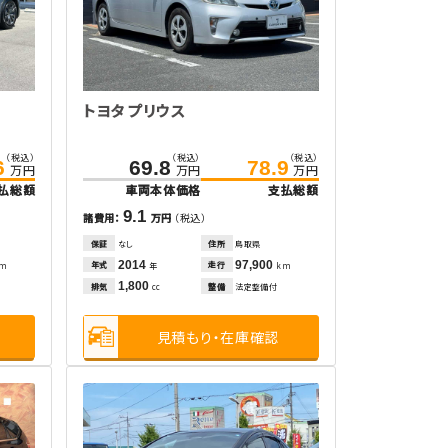
トヨタ プリウス
（税込）
（税込）
（税込）
6
69.8
78.9
万円
万円
万円
払総額
車両本体価格
支払総額
9.1
諸費用：
万円
（税込）
保証
なし
住所
鳥取県
2014
97,900
年式
走行
km
年
km
1,800
排気
整備
法定整備付
cc
見積もり・在庫確認