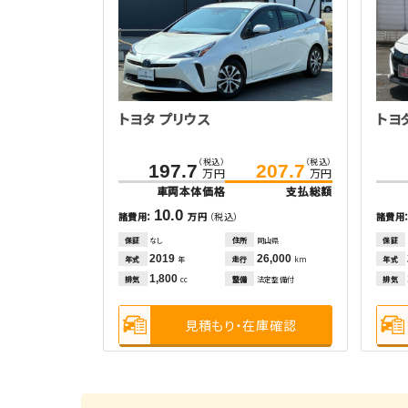
トヨタ プリウス
トヨ
（税込）
（税込）
197.7
207.7
万円
万円
車両本体価格
支払総額
10.0
諸費用：
万円
（税込）
諸費用
保証
なし
住所
岡山県
保証
2019
26,000
年式
走行
年式
年
km
1,800
排気
整備
法定整備付
排気
cc
見積もり・在庫確認