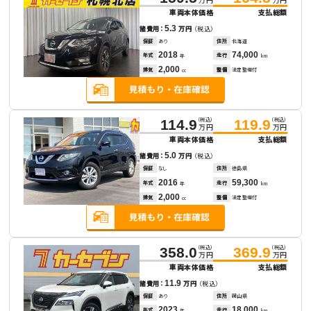
車両本体価格
支払総額
5.3
諸費用：
万円
（税込）
保証
あり
住所
北海道
2018
74,000
年式
走行
年
km
2,000
排気
整備
法定整備付
cc
（税込）
（税込）
114.9
119.9
万円
万円
車両本体価格
支払総額
5.0
諸費用：
万円
（税込）
保証
なし
住所
徳島県
2016
59,300
年式
走行
年
km
2,000
排気
整備
法定整備付
cc
（税込）
（税込）
358.0
369.9
万円
万円
車両本体価格
支払総額
11.9
諸費用：
万円
（税込）
保証
あり
住所
岡山県
2023
18,000
年式
走行
年
km