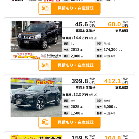
（税込）
（税込）
45.6
60.0
万円
万円
車両本体価格
支払総額
14.4
諸費用：
万円
（税込）
保証
なし
住所
青森県
2013
174,300
年式
走行
年
km
2,000
排気
整備
法定整備付
cc
（税込）
（税込）
399.8
412.1
万円
万円
車両本体価格
支払総額
12.3
諸費用：
万円
（税込）
保証
あり
住所
東京都
2025
5,000
年式
走行
年
km
1,500
排気
整備
法定整備付
cc
（税込）
（税込）
159.5
164.8
万円
万円