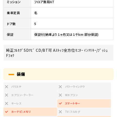
ミッション
フロア無段AT
乗車定員
名
ドア数
5
保証
保証付(納車より１ヶ月又は１千km 部分保証)
純正ﾌﾙｾｸﾞSDﾅﾋﾞ CD/BT可 Aｽﾄｯﾌ全方位ﾓﾆﾀｰ ｲﾝﾃﾘｷｰ/ﾌﾟｯｼｭ
Fﾌｫｸ
装備
パワステ
パワーウインドウ
エアコン・クーラー
Wエアコン
キーレス
スマートキー
カーナビ：メモリ
TV：フルセグ