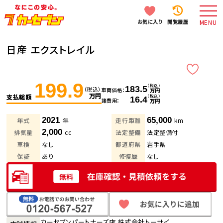
お気に入り
閲覧履歴
MENU
日産 エクストレイル
199.9
（税込）
183.5
（税込）
車両価格
万円
万円
支払総額
（税込）
16.4
諸費用
万円
2021
65,000
年式
年
走行距離
km
2,000
排気量
cc
法定整備
法定整備付
車検
なし
都道府県
岩手県
保証
あり
修復歴
なし
カーセブンパートナーズ店 株式会社トーサイ