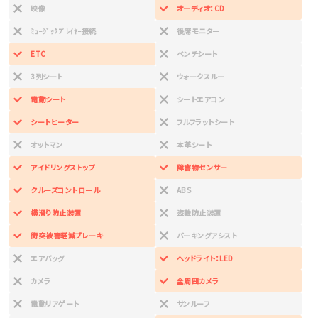
映像
オーディオ：CD
ﾐｭｰｼﾞｯｸﾌﾟﾚｲﾔｰ接続
後席モニター
ETC
ベンチシート
3列シート
ウォークスルー
電動シート
シートエアコン
シートヒーター
フルフラットシート
オットマン
本革シート
アイドリングストップ
障害物センサー
クルーズコントロール
ABS
横滑り防止装置
盗難防止装置
衝突被害軽減ブレーキ
パーキングアシスト
エアバッグ
ヘッドライト：LED
カメラ
全周囲カメラ
電動リアゲート
サンルーフ