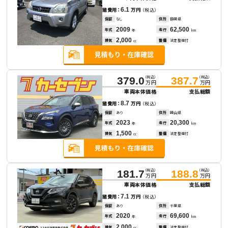
6.1
諸費用：
万円
（税込）
保証
なし
住所
静岡県
2009
62,500
年式
走行
年
km
2,000
排気
整備
法定整備付
cc
（税込）
（税込）
379.0
387.7
万円
万円
車両本体価格
支払総額
8.7
諸費用：
万円
（税込）
保証
あり
住所
岡山県
2023
20,300
年式
走行
年
km
1,500
排気
整備
法定整備付
cc
（税込）
（税込）
181.7
188.8
万円
万円
車両本体価格
支払総額
7.1
諸費用：
万円
（税込）
保証
あり
住所
千葉県
2020
69,600
年式
走行
年
km
2,000
排気
整備
法定整備付
cc