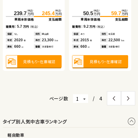
ホンダ フィット ハイブリ
ダイハツ タント
日産 セレナ
スズキ ワゴンＲ スティン
（税込）
（税込）
（税込）
（税込）
239.7
245.4
50.5
59.7
万円
万円
万円
万円
ッド
グレー
車両本体価格
支払総額
車両本体価格
支払総額
（税込）
（税込）
（税込）
（税込）
（税込）
（税込）
（税込）
（税込）
5.7
9.2
62.7
70.6
141.9
147.4
114.9
119.9
58.3
68.8
諸費用：
万円
（税込）
諸費用：
万円
（税込）
万円
万円
万円
万円
万円
万円
万円
万円
車両本体価格
支払総額
車両本体価格
支払総額
車両本体価格
支払総額
車両本体価格
支払総額
保証
なし
住所
岡山県
保証
あり
住所
埼玉県
2020
23,300
2015
22,500
7.9
5.5
5.0
10.5
諸費用：
万円
（税込）
年式
走行
年式
走行
諸費用：
万円
（税込）
諸費用：
万円
（税込）
諸費用：
万円
（税込）
年
km
年
km
660
660
排気
整備
法定整備付
排気
整備
法定整備付
cc
cc
保証
なし
住所
岡山県
保証
あり
住所
青森県
保証
あり
住所
徳島県
保証
あり
住所
宮城県
2015
86,600
2020
34,300
2016
50,600
2015
27,100
年式
走行
年式
走行
年式
走行
年式
走行
年
km
年
km
年
km
年
km
1,500
660
2,000
660
排気
整備
法定整備付
見積もり・在庫確認
見積もり・在庫確認
排気
整備
法定整備付
排気
整備
法定整備付
排気
整備
法定整備付
cc
cc
cc
cc
見積もり・在庫確認
見積もり・在庫確認
見積もり・在庫確認
見積もり・在庫確認
ページ数
/
4
タイプ別人気中古車ランキング
軽自動車