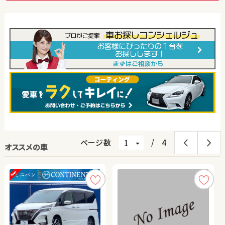
ページ数
/
4
オススメの車