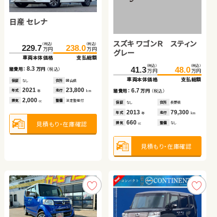
ホンダ フィット ハイブリ
日産 エクストレイル
トヨタ ルーミー
日産 セレナ
スバル フォレスター
トヨタ ヴォクシー
ッド
スズキ スイフト
スズキ ワゴンＲ スティン
（税込）
（税込）
（税込）
（税込）
（税込）
（税込）
（税込）
（税込）
（税込）
（税込）
（税込）
（税込）
122.2
135.3
183.5
199.9
114.0
125.7
229.7
242.7
238.0
250.8
285.8
299.5
万円
万円
万円
万円
万円
万円
万円
万円
万円
万円
万円
万円
グレー
車両本体価格
支払総額
車両本体価格
支払総額
車両本体価格
支払総額
車両本体価格
車両本体価格
支払総額
支払総額
車両本体価格
支払総額
（税込）
（税込）
（税込）
（税込）
13.1
諸費用：
万円
（税込）
16.4
11.7
8.3
8.1
13.7
185.0
195.3
41.3
48.0
諸費用：
万円
（税込）
諸費用：
万円
（税込）
諸費用：
諸費用：
万円
万円
（税込）
（税込）
諸費用：
万円
（税込）
万円
万円
万円
万円
車両本体価格
支払総額
車両本体価格
支払総額
保証
あり
住所
埼玉県
保証
あり
住所
岩手県
保証
あり
住所
埼玉県
保証
保証
なし
なし
住所
住所
岡山県
岡山県
保証
あり
住所
岩手県
2021
31,900
2021
65,000
2019
30,800
年式
走行
2021
2019
23,800
33,800
2020
48,100
年
km
10.3
6.7
年式
走行
年式
走行
年式
年式
走行
走行
年式
走行
諸費用：
万円
（税込）
諸費用：
万円
（税込）
年
km
年
km
年
年
km
km
年
km
1,500
2,000
1,000
排気
整備
法定整備付
2,000
2,500
2,000
cc
排気
整備
法定整備付
排気
整備
法定整備付
排気
排気
整備
整備
法定整備付
法定整備付
排気
整備
法定整備付
cc
cc
cc
cc
cc
保証
あり
住所
熊本県
保証
なし
住所
長野県
2020
40,000
2013
79,300
年式
走行
年式
走行
年
km
年
km
見積もり・在庫確認
1,400
660
見積もり・在庫確認
見積もり・在庫確認
見積もり・在庫確認
見積もり・在庫確認
見積もり・在庫確認
排気
整備
法定整備付
排気
整備
なし
cc
cc
見積もり・在庫確認
見積もり・在庫確認