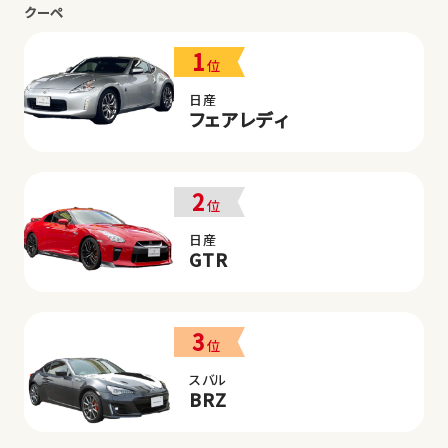
クーペ
1
位
日産
フェアレディ
2
位
日産
GTR
3
位
スバル
BRZ