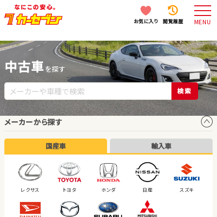
お気に入り
閲覧履歴
MENU
中古車
を探す
検索
メーカーから探す
国産車
輸入車
レクサス
トヨタ
ホンダ
日産
スズキ