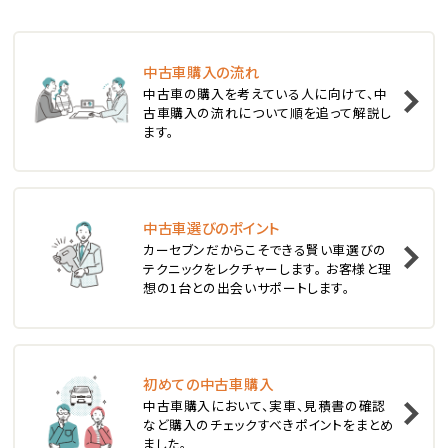
ステーションワゴン
中古車購入の流れ
1
中古車の購入を考えている人に向けて、中
位
古車購入の流れについて順を追って解説し
ます。
スバル
レヴォーグ
中古車選びのポイント
2
位
カーセブンだからこそできる賢い車選びの
テクニックをレクチャーします。 お客様と理
スバル
想の1台との出会いサポートします。
レガシィツーリングワゴン
3
位
初めての中古車購入
中古車購入において、実車、見積書の確認
トヨタ
など購入のチェックすべきポイントをまとめ
カローラフィールダー
ました。