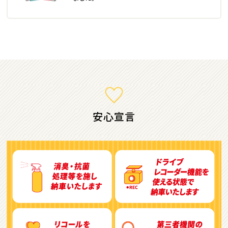
ミニバン・1ＢＯＸ
1
位
ホンダ
ステップワゴン
安心宣言
2
位
トヨタ
アルファード
3
位
トヨタ
ヴォクシー