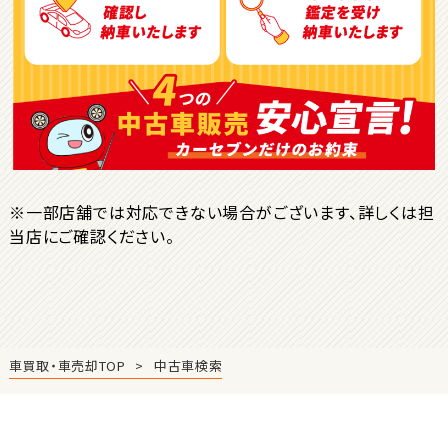
ＳＵＶ・クロカン
1
位
トヨタ
ヤリスクロス
※一部店舗では対応できない場合がございます、詳しくは担
当店にご確認ください。
2
位
トヨタ
ハリアー
車買取・車売却TOP
中古車検索
3
位
トヨタ