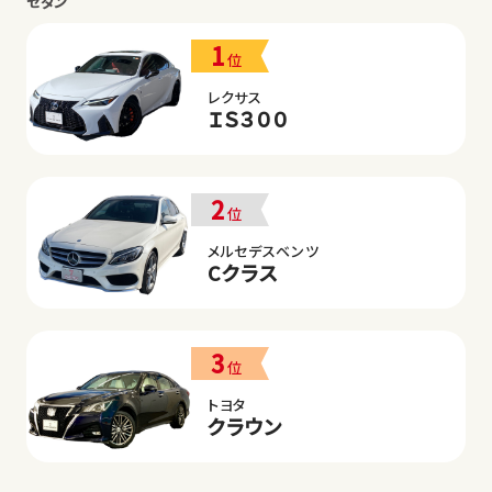
セダン
1
位
レクサス
ＩＳ３００
2
位
メルセデスベンツ
Cクラス
3
位
トヨタ
クラウン