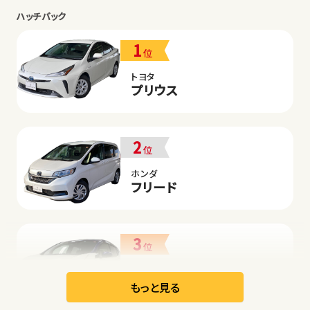
ハッチバック
1
位
トヨタ
プリウス
2
位
ホンダ
フリード
3
位
日産
リーフ
もっと見る