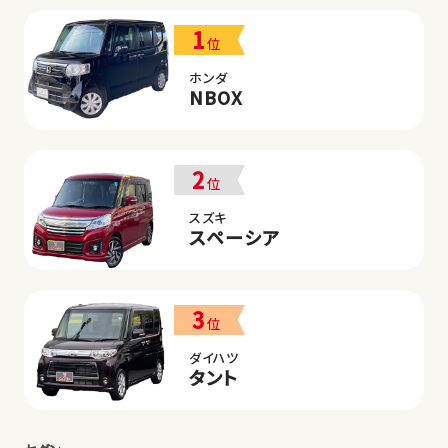
1
位
ホンダ
NBOX
2
位
スズキ
スペーシア
3
位
ダイハツ
タント