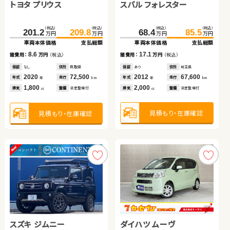
スバル フォレスター
トヨタ ルーミー
トヨタ プリウス
トヨタ プリウス
スズキ アルト ＨＢ
トヨタ アルファード
（税込）
（税込）
（税込）
（税込）
（税込）
（税込）
（税込）
（税込）
（税込）
（税込）
68.4
85.5
153.0
164.0
201.2
209.8
149.3
161.0
26.5
35.7
万円
万円
万円
万円
万円
万円
万円
万円
万円
万円
車両本体価格
支払総額
車両本体価格
支払総額
車両本体価格
支払総額
車両本体価格
支払総額
車両本体価格
支払総額
（税込）
（税込）
17.1
11.0
8.6
91.8
105.5
11.7
9.2
諸費用：
万円
（税込）
諸費用：
万円
（税込）
諸費用：
万円
（税込）
諸費用：
万円
（税込）
諸費用：
万円
（税込）
万円
万円
車両本体価格
支払総額
保証
あり
住所
埼玉県
保証
あり
住所
山梨県
保証
なし
住所
鳥取県
保証
あり
住所
埼玉県
保証
あり
住所
埼玉県
2012
67,600
2022
17,300
2020
72,500
2020
86,600
2013
64,400
13.7
年式
走行
年式
走行
諸費用：
万円
（税込）
年式
走行
年式
走行
年式
走行
年
km
年
km
年
km
年
km
年
km
2,000
1,000
1,800
1,800
660
排気
整備
法定整備付
排気
整備
法定整備付
排気
整備
法定整備付
排気
整備
法定整備付
排気
整備
法定整備付
cc
cc
cc
cc
cc
保証
あり
住所
北海道
2011
87,500
年式
走行
年
km
2,400
見積もり・在庫確認
見積もり・在庫確認
排気
整備
法定整備付
見積もり・在庫確認
見積もり・在庫確認
見積もり・在庫確認
cc
見積もり・在庫確認
スズキ ジムニー
ダイハツ ムーヴ