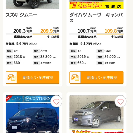
トヨタ ノア
トヨタ アクア
トヨタ ヴェルファイア ハ
イブリッド
トヨタ ヴェルファイア
スズキ ジムニー
ダイハツ ムーヴ キャンバ
（税込）
（税込）
（税込）
（税込）
（税込）
（税込）
139.1
149.8
230.1
238.8
885.0
899.7
万円
万円
万円
万円
万円
万円
ス
車両本体価格
支払総額
車両本体価格
支払総額
車両本体価格
支払総額
（税込）
（税込）
（税込）
（税込）
（税込）
（税込）
10.7
332.2
344.8
200.3
209.9
100.7
109.8
8.7
14.7
諸費用：
万円
（税込）
諸費用：
万円
（税込）
諸費用：
万円
（税込）
万円
万円
万円
万円
万円
万円
車両本体価格
支払総額
車両本体価格
支払総額
車両本体価格
支払総額
保証
あり
住所
青森県
保証
あり
住所
埼玉県
保証
あり
住所
福島県
2019
125,500
2021
27,400
2025
5,700
12.6
9.6
9.1
年式
走行
諸費用：
万円
（税込）
諸費用：
万円
（税込）
諸費用：
万円
（税込）
年式
走行
年式
走行
年
km
年
km
年
km
2,000
1,500
2,500
排気
整備
法定整備付
排気
整備
なし
排気
整備
法定整備付
cc
cc
cc
保証
あり
住所
秋田県
保証
あり
住所
岩手県
保証
あり
住所
北海道
2019
75,000
2018
38,300
2019
86,000
年式
走行
年式
走行
年式
走行
年
km
年
km
年
km
2,500
660
660
見積もり・在庫確認
排気
整備
法定整備付
排気
整備
法定整備付
排気
整備
法定整備付
見積もり・在庫確認
見積もり・在庫確認
cc
cc
cc
見積もり・在庫確認
見積もり・在庫確認
見積もり・在庫確認
トヨタ アルファード