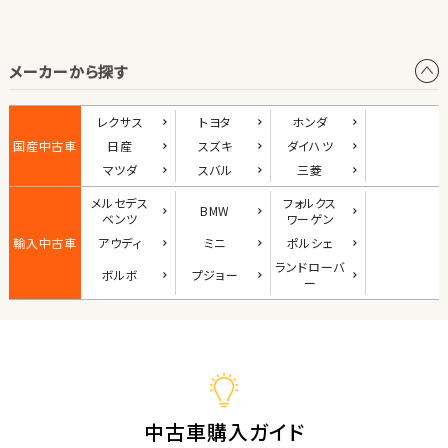
オープン
メーカーから探す
1
位
ダイハツ
レクサス
トヨタ
ホンダ
コペン
国産中古車
日産
スズキ
ダイハツ
マツダ
スバル
三菱
メルセデス
フォルクス
BMW
2
ベンツ
ワーゲン
位
輸入中古車
アウディ
ミニ
ポルシェ
マツダ
ランド
ローバ
ボルボ
プジョー
ロードスター
ー
3
位
ホンダ
S660
中古車購入ガイド