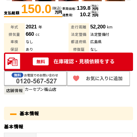
150.0
（税込）
139.8
（税込）
車両価格
万円
万円
支払総額
（税込）
10.2
諸費用
万円
2021
52,200
年式
年
走行距離
km
660
排気量
cc
法定整備
法定整備付
車検
なし
都道府県
広島県
保証
あり
修復歴
なし
カーセブン福山店
店舗情報
基本情報
基本情報