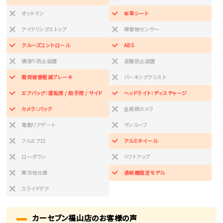
オットマン
本革シート
アイドリングストップ
障害物センサー
クルーズコントロール
ABS
横滑り防止装置
盗難防止装置
衝突被害軽減ブレーキ
パーキングアシスト
エアバッグ：運転席 / 助手席 / サイド
ヘッドライト：ディスチャージ
カメラ：バック
全周囲カメラ
電動リアゲート
サンルーフ
フルエアロ
アルミホイール
ローダウン
リフトアップ
寒冷地仕様
過給機設定モデル
スライドドア
カーセブン福山店のお客様の声