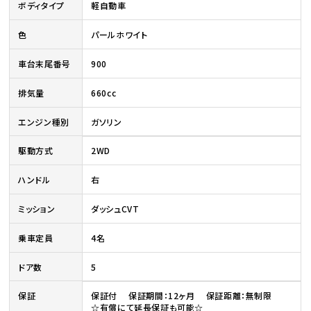
ボディタイプ
軽自動車
色
パールホワイト
車台末尾番号
900
排気量
660cc
エンジン種別
ガソリン
駆動方式
2WD
ハンドル
右
ミッション
ダッシュCVT
乗車定員
4名
ドア数
5
保証
保証付 保証期間：12ヶ月 保証距離：無制限
☆有償にて延長保証も可能☆