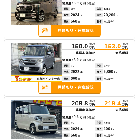
8.9
諸費用：
万円
（税込）
保証
あり
住所
北海道
2024
20,200
年式
走行
年
km
660
排気
整備
法定整備付
cc
（税込）
（税込）
150.0
153.0
万円
万円
車両本体価格
支払総額
3.0
諸費用：
万円
（税込）
保証
なし
住所
京都府
2022
5,800
年式
走行
年
km
660
排気
整備
法定整備付
cc
（税込）
（税込）
209.8
219.4
万円
万円
車両本体価格
支払総額
9.6
諸費用：
万円
（税込）
保証
なし
住所
鳥取県
2026
100
年式
走行
年
km
660
排気
整備
法定整備付
cc