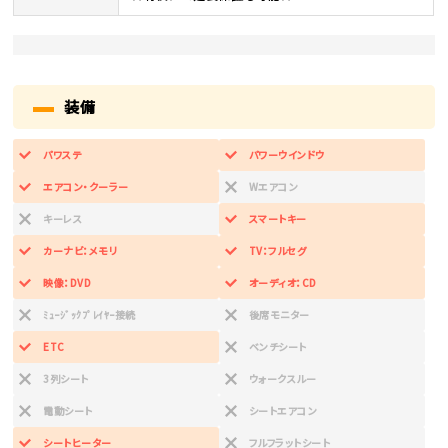
装備
パワステ
パワーウインドウ
エアコン・クーラー
Wエアコン
キーレス
スマートキー
カーナビ：メモリ
TV：フルセグ
映像：DVD
オーディオ：CD
ﾐｭｰｼﾞｯｸﾌﾟﾚｲﾔｰ接続
後席モニター
ETC
ベンチシート
3列シート
ウォークスルー
電動シート
シートエアコン
シートヒーター
フルフラットシート