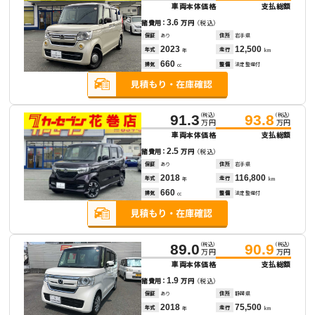
車両本体価格
支払総額
3.6
諸費用：
万円
（税込）
保証
あり
住所
岩手県
2023
12,500
年式
走行
年
km
660
排気
整備
法定整備付
cc
（税込）
（税込）
91.3
93.8
万円
万円
車両本体価格
支払総額
2.5
諸費用：
万円
（税込）
保証
あり
住所
岩手県
2018
116,800
年式
走行
年
km
660
排気
整備
法定整備付
cc
（税込）
（税込）
89.0
90.9
万円
万円
車両本体価格
支払総額
1.9
諸費用：
万円
（税込）
保証
あり
住所
静岡県
2018
75,500
年式
走行
年
km