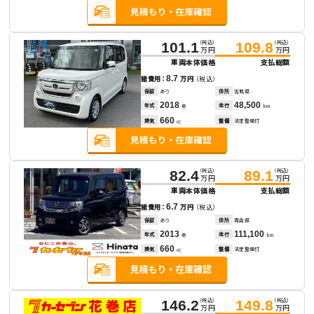
（税込）
（税込）
101.1
109.8
万円
万円
車両本体価格
支払総額
8.7
諸費用：
万円
（税込）
保証
あり
住所
宮城県
2018
48,500
年式
走行
年
km
660
排気
整備
法定整備付
cc
（税込）
（税込）
82.4
89.1
万円
万円
車両本体価格
支払総額
6.7
諸費用：
万円
（税込）
保証
あり
住所
青森県
2013
111,100
年式
走行
年
km
660
排気
整備
法定整備付
cc
（税込）
（税込）
146.2
149.8
万円
万円