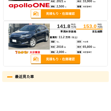
2021
33,900
年式
走行
年
km
2,500
排気
整備
法定整備付
cc
（税込）
（税込）
141.8
153.0
万円
万円
車両本体価格
支払総額
11.2
諸費用：
万円
（税込）
保証
なし
住所
大分県
2016
65,800
年式
走行
年
km
2,000
排気
整備
法定整備付
cc
最近見た車