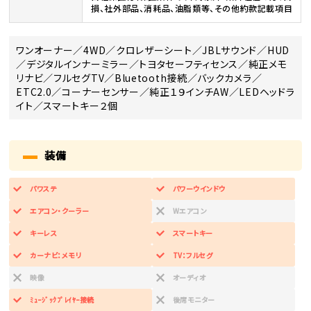
損、社外部品、消耗品、油脂類等、その他約款記載項目
ワンオーナー／4WD／クロレザーシート／JBLサウンド／HUD
／デジタルインナーミラー／トヨタセーフティセンス／純正メモ
リナビ／フルセグTV／Bluetooth接続／バックカメラ／
ETC2.0／コーナーセンサー／純正１９インチAW／LEDヘッドラ
イト／スマートキー２個
装備
パワステ
パワーウインドウ
エアコン・クーラー
Wエアコン
キーレス
スマートキー
カーナビ：メモリ
TV：フルセグ
映像
オーディオ
ﾐｭｰｼﾞｯｸﾌﾟﾚｲﾔｰ接続
後席モニター