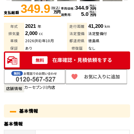
349.9
（税込）
344.9
（税込）
車両価格
万円
万円
支払総額
（税込）
5.0
諸費用
万円
2021
41,200
年式
年
走行距離
km
2,000
排気量
cc
法定整備
法定整備付
車検
2026(R8)年10月
都道府県
徳島県
保証
あり
修復歴
なし
カーセブン川内店
店舗情報
基本情報
基本情報