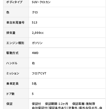
ボディタイプ
SUV・クロカン
色
クロ
車台末尾番号
513
排気量
2,000cc
エンジン種別
ガソリン
駆動方式
4WD
ハンドル
右
ミッション
フロアCVT
乗車定員
5名
ドア数
5
保証
保証付 保証期間：12ヶ月 保証距離：無制限
自社保証付（保証条件あり）対象外：県外在住の方、自