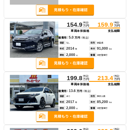
（税込）
（税込）
154.9
159.9
万円
万円
車両本体価格
支払総額
5.0
諸費用：
万円
（税込）
保証
なし
住所
徳島県
2014
91,000
年式
走行
年
km
2,000
排気
整備
法定整備付
cc
（税込）
（税込）
199.8
213.4
万円
万円
車両本体価格
支払総額
13.6
諸費用：
万円
（税込）
保証
あり
住所
神奈川県
2017
85,200
年式
走行
年
km
2,000
排気
整備
法定整備付
cc
（税込）
（税込）