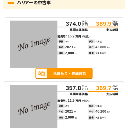
ハリアーの中古車
（税込）
（税込）
374.0
389.9
万円
万円
車両本体価格
支払総額
15.9
諸費用：
万円
（税込）
保証
あり
住所
北海道
2023
43,800
年式
走行
年
km
2,000
排気
整備
法定整備付
cc
（税込）
（税込）
357.8
369.7
万円
万円
車両本体価格
支払総額
11.9
諸費用：
万円
（税込）
保証
あり
住所
北海道
2021
40,200
年式
走行
年
km
2,000
排気
整備
法定整備付
cc