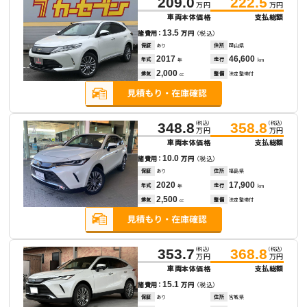
209.0
222.5
万円
万円
車両本体価格
支払総額
13.5
諸費用：
万円
（税込）
保証
あり
住所
岡山県
2017
46,600
年式
走行
年
km
2,000
排気
整備
法定整備付
cc
（税込）
（税込）
348.8
358.8
万円
万円
車両本体価格
支払総額
10.0
諸費用：
万円
（税込）
保証
あり
住所
福島県
2020
17,900
年式
走行
年
km
2,500
排気
整備
法定整備付
cc
（税込）
（税込）
353.7
368.8
万円
万円
車両本体価格
支払総額
15.1
諸費用：
万円
（税込）
保証
あり
住所
宮城県