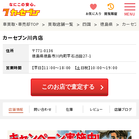
お気に入り
閲覧履歴
MENU
>
>
>
>
車買取・車売却TOP
買取店舗一覧
四国
徳島県
カーセブ
カーセブン川内店
住所
〒771-0136
徳島県徳島市川内町平石古田27-1
営業時間
【平日】11：00～18：00 【土日祝】10：00～19：00
このお店で査定する
店舗情報
問い合わせ
在庫
レビュー
店舗ブログ