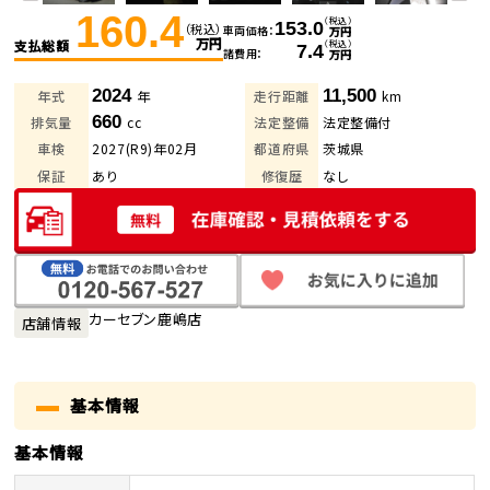
160.4
（税込）
153.0
（税込）
車両価格
万円
万円
支払総額
（税込）
7.4
諸費用
万円
2024
11,500
年式
年
走行距離
km
660
排気量
cc
法定整備
法定整備付
車検
2027(R9)年02月
都道府県
茨城県
保証
あり
修復歴
なし
カーセブン鹿嶋店
店舗情報
基本情報
基本情報