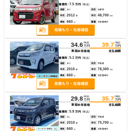
7.5
諸費用：
万円
（税込）
保証
あり
住所
京都府
2012
48,700
年式
走行
年
km
660
排気
整備
法定整備付
cc
（税込）
（税込）
34.6
39.7
万円
万円
車両本体価格
支払総額
5.1
諸費用：
万円
（税込）
保証
あり
住所
茨城県
2016
78,300
年式
走行
年
km
660
排気
整備
法定整備付
cc
（税込）
（税込）
29.8
35.7
万円
万円
車両本体価格
支払総額
5.9
諸費用：
万円
（税込）
保証
なし
住所
茨城県
2010
75,700
年式
走行
年
km
660
排気
整備
法定整備付
cc