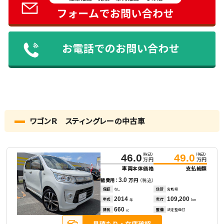
ワゴンＲ スティングレーの中古車
（税込）
（税込）
46.0
49.0
万円
万円
車両本体価格
支払総額
3.0
諸費用：
万円
（税込）
保証
なし
住所
宮城県
2014
109,200
年式
走行
年
km
660
排気
整備
法定整備付
cc