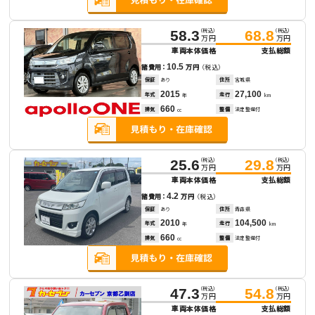
（税込）
（税込）
58.3
68.8
万円
万円
車両本体価格
支払総額
10.5
諸費用：
万円
（税込）
保証
あり
住所
宮城県
2015
27,100
年式
走行
年
km
660
排気
整備
法定整備付
cc
（税込）
（税込）
25.6
29.8
万円
万円
車両本体価格
支払総額
4.2
諸費用：
万円
（税込）
保証
あり
住所
青森県
2010
104,500
年式
走行
年
km
660
排気
整備
法定整備付
cc
（税込）
（税込）
47.3
54.8
万円
万円
車両本体価格
支払総額