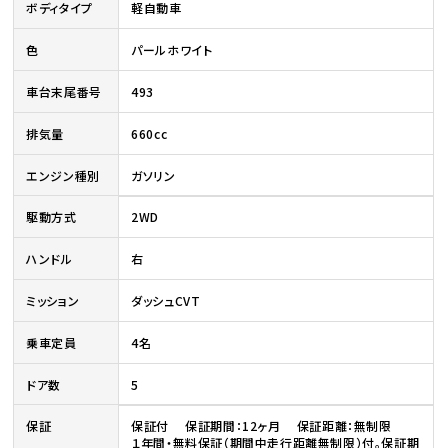
ボディタイプ
軽自動車
色
パールホワイト
車台末尾番号
493
排気量
660cc
エンジン種別
ガソリン
駆動方式
2WD
ハンドル
右
ミッション
ダッシュCVT
乗車定員
4名
ドア数
5
保証
保証付 保証期間：12ヶ月 保証距離：無制限
１年間・無料保証（期間中走行距離無制限）付。保証期