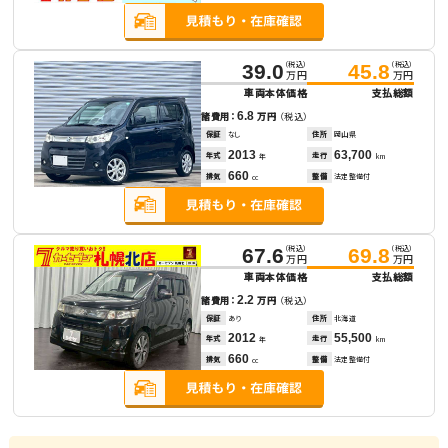
（税込）
（税込）
39.0
45.8
万円
万円
車両本体価格
支払総額
6.8
諸費用：
万円
（税込）
保証
なし
住所
岡山県
2013
63,700
年式
走行
年
km
660
排気
整備
法定整備付
cc
（税込）
（税込）
67.6
69.8
万円
万円
車両本体価格
支払総額
2.2
諸費用：
万円
（税込）
保証
あり
住所
北海道
2012
55,500
年式
走行
年
km
660
排気
整備
法定整備付
cc