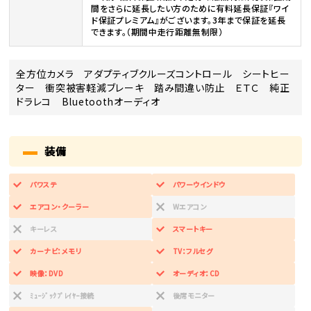
間をさらに延長したい方のために有料延長保証『ワイ
ド保証プレミアム』がございます。3年まで保証を延長
できます。（期間中走行距離無制限）
全方位カメラ アダプティブクルーズコントロール シートヒー
ター 衝突被害軽減ブレーキ 踏み間違い防止 ＥＴＣ 純正
ドラレコ Bluetoothオーディオ
装備
パワステ
パワーウインドウ
エアコン・クーラー
Wエアコン
キーレス
スマートキー
カーナビ：メモリ
TV：フルセグ
映像：DVD
オーディオ：CD
ﾐｭｰｼﾞｯｸﾌﾟﾚｲﾔｰ接続
後席モニター