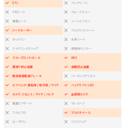
ETC
ベンチシート
3列シート
ウォークスルー
電動シート
シートエアコン
シートヒーター
フルフラットシート
オットマン
本革シート
アイドリングストップ
障害物センサー
クルーズコントロール
ABS
横滑り防止装置
盗難防止装置
衝突被害軽減ブレーキ
パーキングアシスト
エアバッグ：運転席 / 助手席 / サイド
ヘッドライト：LED
カメラ：フロント / サイド / バック
全周囲カメラ
電動リアゲート
サンルーフ
フルエアロ
アルミホイール
ローダウン
リフトアップ