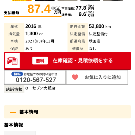
87.4
（税込）
77.8
（税込）
車両価格
万円
万円
支払総額
（税込）
9.6
諸費用
万円
2016
52,800
年式
年
走行距離
km
1,300
排気量
cc
法定整備
法定整備付
車検
2027(R9)年11月
都道府県
秋田県
保証
あり
修復歴
なし
カーセブン大館店
店舗情報
基本情報
基本情報