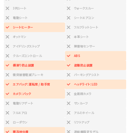
3列シート
ウォークスルー
電動シート
シートエアコン
シートヒーター
フルフラットシート
オットマン
本革シート
アイドリングストップ
障害物センサー
クルーズコントロール
ABS
横滑り防止装置
盗難防止装置
衝突被害軽減ブレーキ
パーキングアシスト
エアバッグ：運転席 / 助手席
ヘッドライト：LED
カメラ：バック
全周囲カメラ
電動リアゲート
サンルーフ
フルエアロ
アルミホイール
ローダウン
リフトアップ
寒冷地仕様
過給機設定モデル