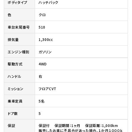
ボディタイプ
ハッチバック
色
クロ
車台末尾番号
510
排気量
1,300cc
エンジン種別
ガソリン
駆動方式
4WD
ハンドル
右
ミッション
フロアCVT
乗車定員
5名
ドア数
5
保証
保証付 保証期間：1ヶ月 保証距離：1,000km
販売したお車に不具合があった場合、１か月１０００ｋ