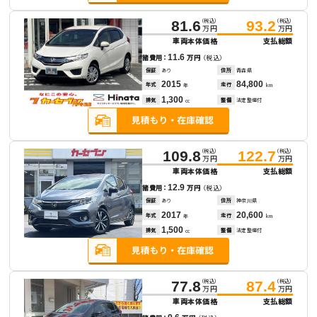
（税込）
（税込）
81.6
93.2
万円
万円
車両本体価格
支払総額
11.6
諸費用：
万円
（税込）
保証
あり
住所
青森県
2015
84,800
年式
走行
年
km
1,300
排気
整備
法定整備付
cc
（税込）
（税込）
109.8
122.7
万円
万円
車両本体価格
支払総額
12.9
諸費用：
万円
（税込）
保証
あり
住所
神奈川県
2017
20,600
年式
走行
年
km
1,500
排気
整備
法定整備付
cc
（税込）
（税込）
77.8
87.4
万円
万円
車両本体価格
支払総額