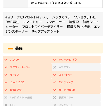
ｍまで当社にて保証修理対応致します。
4WD ナビ「VXM-174VFXi」 バックカメラ ワンセグテレビ
DVD再生 スマートキー ワンオーナー 禁煙車 前席シート
ヒーター フロントワイパーデアイサー 横滑り防止機能 エン
ジンスターター チップアップシート
装備
パワステ
パワーウインドウ
エアコン・クーラー
Wエアコン
キーレス
スマートキー
カーナビ：SD
TV：ワンセグ
映像：DVD
オーディオ：CD
ﾐｭｰｼﾞｯｸﾌﾟﾚｲﾔｰ接続
後席モニター
ETC
ベンチシート