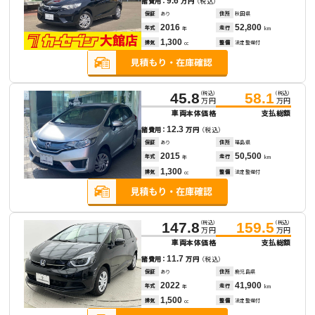
9.6
諸費用：
万円
（税込）
保証
あり
住所
秋田県
2016
52,800
年式
走行
年
km
1,300
排気
整備
法定整備付
cc
（税込）
（税込）
45.8
58.1
万円
万円
車両本体価格
支払総額
12.3
諸費用：
万円
（税込）
保証
あり
住所
福島県
2015
50,500
年式
走行
年
km
1,300
排気
整備
法定整備付
cc
（税込）
（税込）
147.8
159.5
万円
万円
車両本体価格
支払総額
11.7
諸費用：
万円
（税込）
保証
あり
住所
鹿児島県
2022
41,900
年式
走行
年
km
1,500
排気
整備
法定整備付
cc