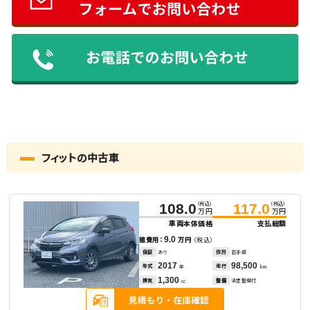
フィットの中古車
（税込）
（税込）
108.0
117.0
万円
万円
車両本体価格
支払総額
9.0
諸費用：
万円
（税込）
保証
あり
住所
岩手県
2017
98,500
年式
走行
年
km
1,300
排気
整備
法定整備付
cc