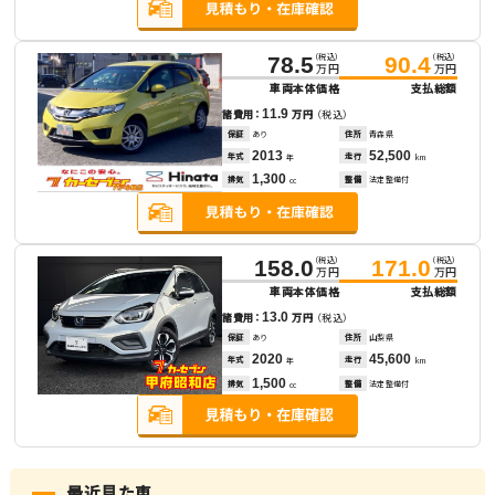
（税込）
（税込）
78.5
90.4
万円
万円
車両本体価格
支払総額
11.9
諸費用：
万円
（税込）
保証
あり
住所
青森県
2013
52,500
年式
走行
年
km
1,300
排気
整備
法定整備付
cc
（税込）
（税込）
158.0
171.0
万円
万円
車両本体価格
支払総額
13.0
諸費用：
万円
（税込）
保証
あり
住所
山梨県
2020
45,600
年式
走行
年
km
1,500
排気
整備
法定整備付
cc
最近見た車