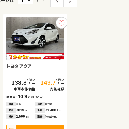
ページ数
/
4
トヨタ アクア
スズキ アルト ＨＢ
トヨタ アルファード ハイブリ
（税込）
（税込）
（税込）
（税込）
138.8
149.7
40.6
49.7
万円
万円
万円
万円
ッド
車両本体価格
支払総額
車両本体価格
支払総額
（税込）
（税込）
459.9
476.0
10.9
9.1
諸費用：
万円
（税込）
諸費用：
万円
（税込）
万円
万円
車両本体価格
支払総額
保証
あり
住所
埼玉県
保証
あり
住所
埼玉県
2019
29,400
2020
24,900
16.1
年式
走行
年式
走行
年
km
年
km
諸費用：
万円
（税込）
1,500
660
排気
整備
法定整備付
排気
整備
法定整備付
cc
cc
保証
あり
住所
青森県
2022
109,100
年式
走行
年
km