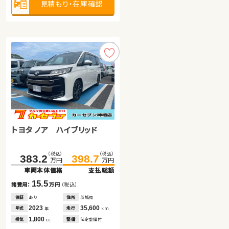
見積もり・在庫確認
見積もり・在庫確認
2,500
排気
整備
法定整備付
cc
見積もり・在庫確認
スズキ スイフト
トヨタ ノア ハイブリッド
トヨタ アクア
（税込）
（税込）
（税込）
（税込）
83.6
99.6
383.2
398.7
万円
万円
万円
万円
車両本体価格
支払総額
車両本体価格
支払総額
（税込）
（税込）
49.4
60.4
16.0
諸費用：
万円
（税込）
15.5
万円
万円
諸費用：
万円
（税込）
車両本体価格
支払総額
保証
あり
住所
岩手県
保証
あり
住所
茨城県
2017
58,300
11.0
年式
走行
年
km
2023
35,600
諸費用：
万円
（税込）
年式
走行
年
km
1,300
排気
整備
法定整備付
cc
1,800
排気
整備
法定整備付
cc
保証
あり
住所
埼玉県