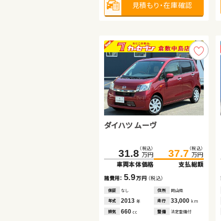
見積もり・在庫確認
見積もり・在庫確認
見積もり・在庫確認
日産 セレナ
ダイハツ ムーヴ
ホンダ Ｎ ＢＯＸ
（税込）
（税込）
（税込）
（税込）
241.5
256.8
31.8
37.7
万円
万円
万円
万円
車両本体価格
支払総額
車両本体価格
支払総額
（税込）
（税込）
46.6
54.8
15.3
諸費用：
万円
（税込）
5.9
万円
万円
諸費用：
万円
（税込）
車両本体価格
支払総額
保証
あり
住所
埼玉県
保証
なし
住所
岡山県
2021
32,800
8.2
年式
走行
年
km
2013
33,000
諸費用：
万円
（税込）
年式
走行
年
km
2,000
排気
整備
法定整備付
cc
660
排気
整備
法定整備付
cc
保証
あり
住所
青森県