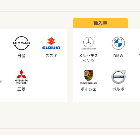
輸入車
日産
スズキ
メルセデス
BMW
ベンツ
三菱
ポルシェ
ボルボ