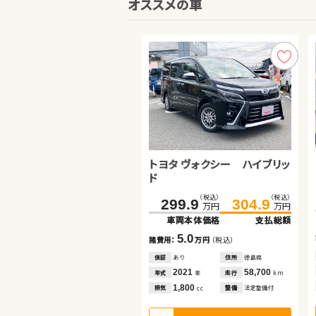
オススメの車
トヨタ アルファード
スズキ ワゴンＲ
トヨタ ヴォクシー ハイブリッ
ド
（税込）
（税込）
（税込）
（税込）
（税込）
（税込）
99.9
41.6
111.8
49.8
299.9
304.9
万円
万円
万円
万円
万円
万円
車両本体価格
車両本体価格
支払総額
支払総額
車両本体価格
支払総額
11.9
8.2
諸費用：
諸費用：
万円
万円
（税込）
（税込）
5.0
諸費用：
万円
（税込）
保証
保証
なし
あり
住所
住所
京都府
青森県
保証
あり
住所
徳島県
2014
2013
63,800
28,000
年式
年式
走行
走行
年
年
km
km
2021
58,700
年式
走行
年
km
2,400
660
排気
排気
整備
整備
なし
法定整備付
cc
cc
1,800
排気
整備
法定整備付
cc