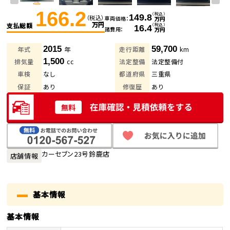
166.2
（税込）
149.8
（税込）
車両価格
万円
万円
支払総額
（税込）
16.4
諸費用
万円
2015
59,700
年式
年
走行距離
km
1,500
排気量
cc
法定整備
法定整備付
車検
なし
都道府県
三重県
保証
あり
修復歴
あり
カーセブン23号鈴鹿店
店舗情報
基本情報
基本情報