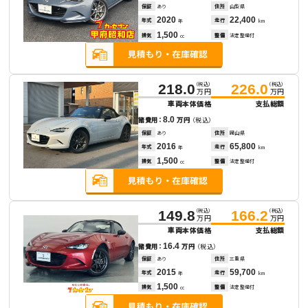
保証
あり
住所
山梨県
2020
22,400
年式
走行
年
km
1,500
排気
整備
法定整備付
cc
（税込）
（税込）
218.0
226.0
万円
万円
車両本体価格
支払総額
8.0
諸費用：
万円
（税込）
保証
あり
住所
岡山県
2016
65,800
年式
走行
年
km
1,500
排気
整備
法定整備付
cc
（税込）
（税込）
149.8
166.2
万円
万円
車両本体価格
支払総額
16.4
諸費用：
万円
（税込）
保証
あり
住所
三重県
2015
59,700
年式
走行
年
km
1,500
排気
整備
法定整備付
cc