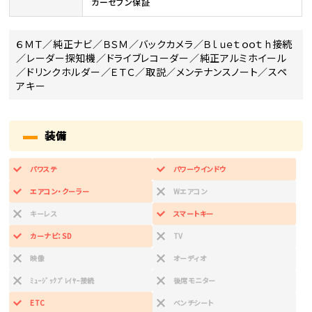
カーセブン保証
６ＭＴ／純正ナビ／ＢＳＭ／バックカメラ／Ｂｌｕｅｔｏｏｔｈ接続
／レーダー探知機／ドライブレコーダー／純正アルミホイール
／ドリンクホルダー／ＥＴＣ／取説／メンテナンスノート／スペ
アキー
装備
パワステ
パワーウインドウ
エアコン・クーラー
Wエアコン
キーレス
スマートキー
カーナビ：SD
TV
映像
オーディオ
ﾐｭｰｼﾞｯｸﾌﾟﾚｲﾔｰ接続
後席モニター
ETC
ベンチシート