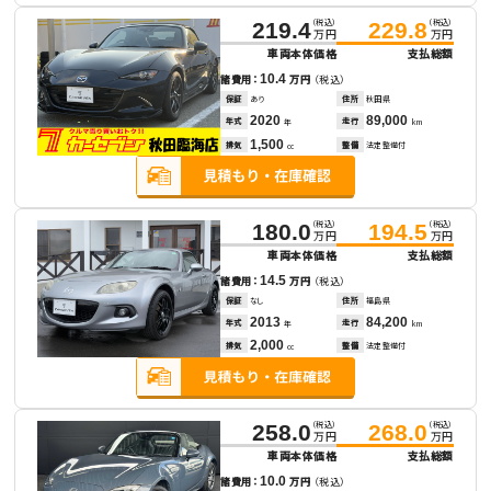
（税込）
（税込）
219.4
229.8
万円
万円
車両本体価格
支払総額
10.4
諸費用：
万円
（税込）
保証
あり
住所
秋田県
2020
89,000
年式
走行
年
km
1,500
排気
整備
法定整備付
cc
（税込）
（税込）
180.0
194.5
万円
万円
車両本体価格
支払総額
14.5
諸費用：
万円
（税込）
保証
なし
住所
福島県
2013
84,200
年式
走行
年
km
2,000
排気
整備
法定整備付
cc
（税込）
（税込）
258.0
268.0
万円
万円
車両本体価格
支払総額
10.0
諸費用：
万円
（税込）