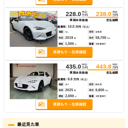
（税込）
（税込）
228.0
238.0
万円
万円
車両本体価格
支払総額
10.0
諸費用：
万円
（税込）
保証
なし
住所
宮城県
2019
58,700
年式
走行
年
km
1,500
排気
整備
法定整備付
cc
（税込）
（税込）
435.0
443.8
万円
万円
車両本体価格
支払総額
8.8
諸費用：
万円
（税込）
保証
あり
住所
岐阜県
2025
6,800
年式
走行
年
km
2,000
排気
整備
法定整備付
cc
最近見た車