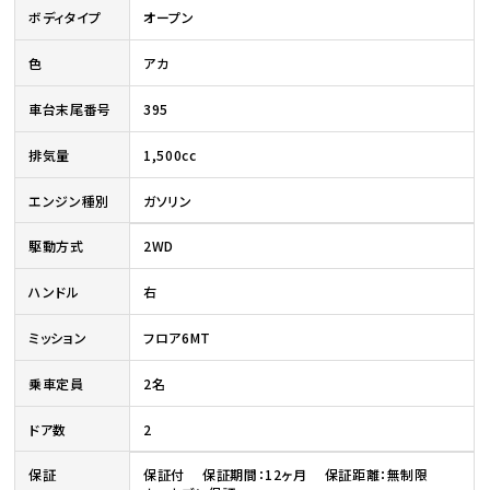
ボディタイプ
オープン
色
アカ
車台末尾番号
395
排気量
1,500cc
エンジン種別
ガソリン
駆動方式
2WD
ハンドル
右
ミッション
フロア6MT
乗車定員
2名
ドア数
2
保証
保証付 保証期間：12ヶ月 保証距離：無制限