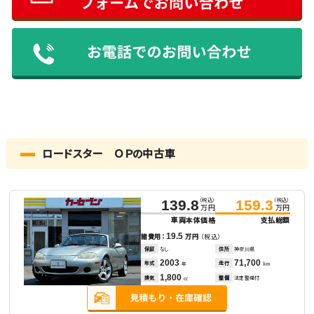
ロードスター ＯＰの中古車
（税込）
（税込）
139.8
159.3
万円
万円
車両本体価格
支払総額
19.5
諸費用：
万円
（税込）
保証
なし
住所
神奈川県
2003
71,700
年式
走行
年
km
1,800
排気
整備
法定整備付
cc