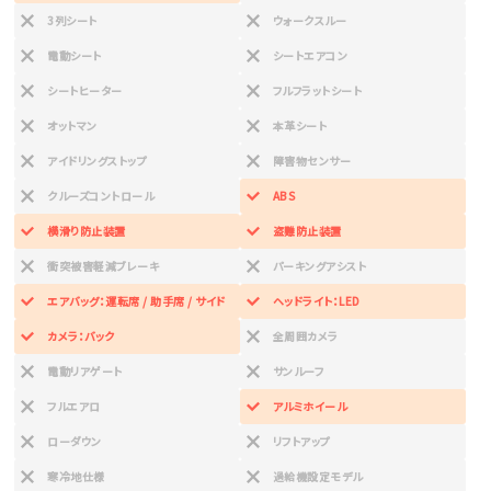
3列シート
ウォークスルー
電動シート
シートエアコン
シートヒーター
フルフラットシート
オットマン
本革シート
アイドリングストップ
障害物センサー
クルーズコントロール
ABS
横滑り防止装置
盗難防止装置
衝突被害軽減ブレーキ
パーキングアシスト
エアバッグ：運転席 / 助手席 / サイド
ヘッドライト：LED
カメラ：バック
全周囲カメラ
電動リアゲート
サンルーフ
フルエアロ
アルミホイール
ローダウン
リフトアップ
寒冷地仕様
過給機設定モデル