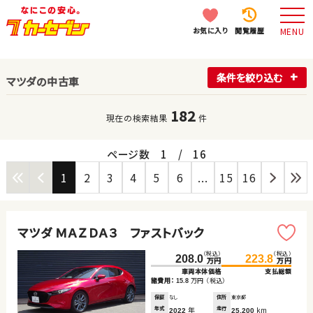
お気に入り
閲覧履歴
MENU
条件を絞り込む
マツダの中古車
182
現在の検索結果
件
ページ数
1
/
16
1
2
3
4
5
6
...
15
16
マツダ ＭＡＺＤＡ３ ファストバック
（税込）
（税込）
208.0
223.8
万円
万円
車両本体価格
支払総額
諸費用：
万円
（税込）
15.8
保証
なし
住所
東京都
年式
年
走行
km
2022
25,200