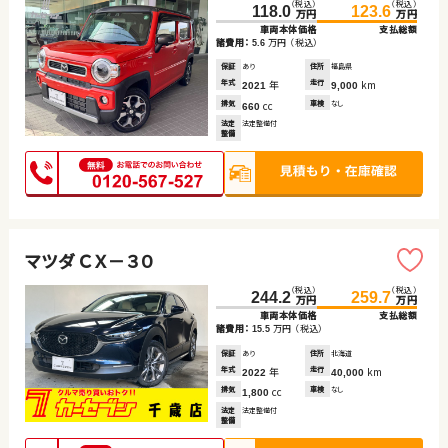
（税込）
（税込）
118.0
123.6
万円
万円
車両本体価格
支払総額
諸費用：
万円
（税込）
5.6
保証
あり
住所
福島県
年式
年
走行
km
2021
9,000
排気
cc
車検
なし
660
法定
法定整備付
整備
マツダ ＣＸ－３０
（税込）
（税込）
244.2
259.7
万円
万円
車両本体価格
支払総額
諸費用：
万円
（税込）
15.5
保証
あり
住所
北海道
年式
年
走行
km
2022
40,000
排気
cc
車検
なし
1,800
法定
法定整備付
整備