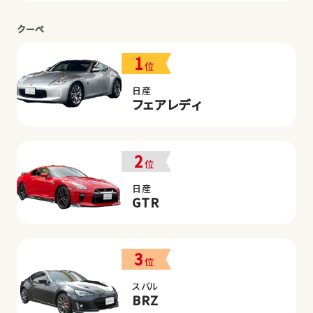
クーペ
1
位
日産
フェアレディ
2
位
日産
GTR
3
位
スバル
BRZ