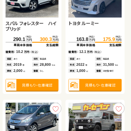
トヨタ プリウス アルファ
スバル フォレスター ハイ
ダイハツ ムーヴ キャンバ
トヨタ ルーミー
トヨタ アクア
日産 セレナ
ブリッド
ス
（税込）
（税込）
（税込）
（税込）
（税込）
（税込）
（税込）
（税込）
（税込）
（税込）
（税込）
（税込）
68.2
79.8
万円
万円
290.1
160.5
300.3
168.6
163.8
125.0
292.0
175.9
136.1
309.3
万円
万円
万円
万円
万円
万円
万円
万円
万円
万円
車両本体価格
支払総額
車両本体価格
車両本体価格
支払総額
支払総額
車両本体価格
車両本体価格
車両本体価格
支払総額
支払総額
支払総額
11.6
諸費用：
万円
（税込）
10.2
8.1
12.1
11.1
17.3
諸費用：
諸費用：
万円
万円
（税込）
（税込）
諸費用：
諸費用：
諸費用：
万円
万円
万円
（税込）
（税込）
（税込）
保証
あり
住所
埼玉県
保証
保証
あり
あり
住所
住所
福島県
埼玉県
保証
保証
保証
あり
あり
あり
住所
住所
住所
福島県
岡山県
岩手県
2012
87,700
年式
走行
年
km
2019
2023
28,800
13,700
2022
2019
2023
31,500
21,500
53,900
年式
年式
走行
走行
年式
年式
年式
走行
走行
走行
年
年
km
km
年
年
年
km
km
km
1,800
排気
整備
法定整備付
cc
2,000
660
1,000
1,500
2,000
排気
排気
整備
整備
なし
なし
排気
排気
排気
整備
整備
整備
法定整備付
法定整備付
法定整備付
cc
cc
cc
cc
cc
見積もり・在庫確認
見積もり・在庫確認
見積もり・在庫確認
見積もり・在庫確認
見積もり・在庫確認
見積もり・在庫確認