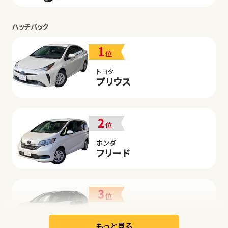
ハッチバック
1
位
トヨタ
プリウス
2
位
ホンダ
フリード
3
位
日産
リーフ
もっと見る