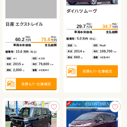
トヨタ ノア
トヨタ ヴォクシー
ダイハツ ムーヴ
トヨタ プリウス
トヨタ ヴォクシー
日産 エクストレイル
（税込）
（税込）
（税込）
（税込）
（税込）
（税込）
（税込）
（税込）
（税込）
（税込）
121.6
175.8
136.9
182.5
179.7
274.6
29.7
187.7
286.3
34.7
万円
万円
万円
万円
万円
万円
万円
万円
万円
万円
車両本体価格
車両本体価格
支払総額
支払総額
車両本体価格
車両本体価格
車両本体価格
支払総額
支払総額
支払総額
（税込）
（税込）
15.3
6.7
5.0
8.0
11.7
60.2
75.8
諸費用：
諸費用：
万円
万円
（税込）
（税込）
諸費用：
諸費用：
諸費用：
万円
万円
万円
（税込）
（税込）
（税込）
万円
万円
車両本体価格
支払総額
保証
保証
なし
あり
住所
住所
埼玉県
福島県
保証
保証
保証
なし
なし
あり
住所
住所
住所
岡山県
岡山県
北海道
2013
2016
25,700
55,200
2014
2019
2017
108,700
60,100
44,800
15.6
年式
年式
走行
走行
年式
年式
年式
走行
走行
走行
諸費用：
万円
（税込）
年
年
km
km
年
年
年
km
km
km
2,000
2,000
660
1,800
2,000
排気
排気
整備
整備
なし
法定整備付
排気
排気
排気
整備
整備
整備
法定整備付
法定整備付
法定整備付
cc
cc
cc
cc
cc
保証
あり
住所
埼玉県
2015
79,600
年式
走行
年
km
2,000
見積もり・在庫確認
見積もり・在庫確認
見積もり・在庫確認
見積もり・在庫確認
見積もり・在庫確認
排気
整備
法定整備付
cc
見積もり・在庫確認