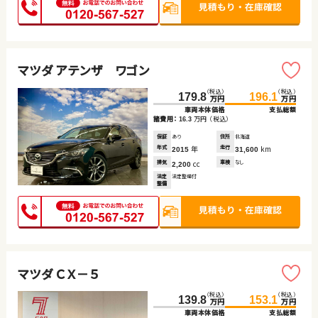
マツダ アテンザ ワゴン
（税込）
（税込）
179.8
196.1
万円
万円
車両本体価格
支払総額
諸費用：
万円
（税込）
16.3
保証
あり
住所
北海道
年式
年
走行
km
2015
31,600
排気
cc
車検
なし
2,200
法定
法定整備付
整備
マツダ ＣＸ－５
（税込）
（税込）
139.8
153.1
万円
万円
車両本体価格
支払総額