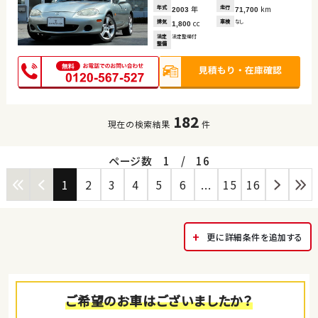
年式
年
走行
km
2003
71,700
排気
cc
車検
なし
1,800
法定
法定整備付
整備
182
現在の検索結果
件
ページ数
1
/
16
1
2
3
4
5
6
...
15
16
更に詳細条件を追加する
ご希望のお車はございましたか？