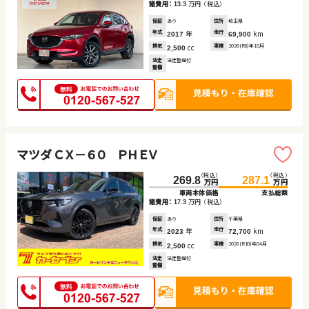
諸費用：
万円
（税込）
13.3
保証
あり
住所
埼玉県
年式
年
走行
km
2017
69,900
排気
cc
車検
2026(R8)年10月
2,500
法定
法定整備付
整備
マツダ ＣＸ－６０ ＰＨＥＶ
（税込）
（税込）
269.8
287.1
万円
万円
車両本体価格
支払総額
諸費用：
万円
（税込）
17.3
保証
あり
住所
千葉県
年式
年
走行
km
2023
72,700
排気
cc
車検
2028(R10)年04月
2,500
法定
法定整備付
整備