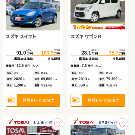
ダイハツ タント
スズキ スイフト
トヨタ ヴェルファイア
トヨタ ルーミー
スズキ ワゴンＲ
トヨタ アルファード ハイ
スズキ スイフト
日産 セレナ
ブリッド
（税込）
（税込）
（税込）
（税込）
（税込）
（税込）
（税込）
（税込）
（税込）
（税込）
（税込）
（税込）
（税込）
（税込）
（税込）
（税込）
123.4
127.7
179.8
153.0
91.0
103.9
197.8
164.0
685.0
108.2
28.1
698.8
119.8
35.7
377.2
388.7
万円
万円
万円
万円
万円
万円
万円
万円
万円
万円
万円
万円
万円
万円
万円
万円
車両本体価格
支払総額
車両本体価格
車両本体価格
車両本体価格
支払総額
支払総額
支払総額
車両本体価格
車両本体価格
車両本体価格
支払総額
支払総額
支払総額
車両本体価格
支払総額
4.3
12.9
18.0
11.0
7.6
13.8
11.6
諸費用：
万円
（税込）
11.5
諸費用：
諸費用：
諸費用：
万円
万円
万円
（税込）
（税込）
（税込）
諸費用：
諸費用：
諸費用：
万円
万円
万円
（税込）
（税込）
（税込）
諸費用：
万円
（税込）
保証
なし
住所
岡山県
保証
保証
保証
あり
あり
あり
住所
住所
住所
岩手県
神奈川県
山梨県
保証
保証
保証
あり
あり
あり
住所
住所
住所
埼玉県
北海道
埼玉県
保証
あり
住所
青森県
2021
38,900
2020
2019
2022
69,800
134,800
17,300
2013
2024
2016
79,300
15,000
71,100
2023
16,600
年式
走行
年式
年式
年式
走行
走行
走行
年式
年式
年式
走行
走行
走行
年
km
年式
走行
年
年
年
km
km
km
年
年
年
km
km
km
年
km
660
1,200
2,500
1,000
660
2,500
1,600
1,400
排気
整備
なし
排気
排気
排気
整備
整備
整備
法定整備付
法定整備付
法定整備付
排気
排気
排気
整備
整備
整備
法定整備付
法定整備付
法定整備付
cc
排気
整備
法定整備付
cc
cc
cc
cc
cc
cc
cc
見積もり・在庫確認
見積もり・在庫確認
見積もり・在庫確認
見積もり・在庫確認
見積もり・在庫確認
見積もり・在庫確認
見積もり・在庫確認
見積もり・在庫確認