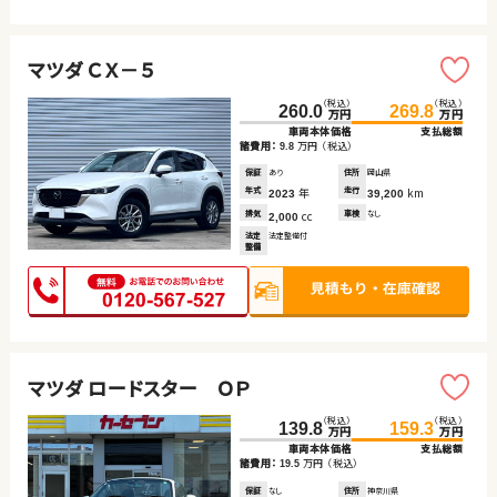
マツダ ＣＸ－５
（税込）
（税込）
260.0
269.8
万円
万円
車両本体価格
支払総額
諸費用：
万円
（税込）
9.8
保証
あり
住所
岡山県
年式
年
走行
km
2023
39,200
排気
cc
車検
なし
2,000
法定
法定整備付
整備
マツダ ロードスター ＯＰ
（税込）
（税込）
139.8
159.3
万円
万円
車両本体価格
支払総額
諸費用：
万円
（税込）
19.5
保証
なし
住所
神奈川県