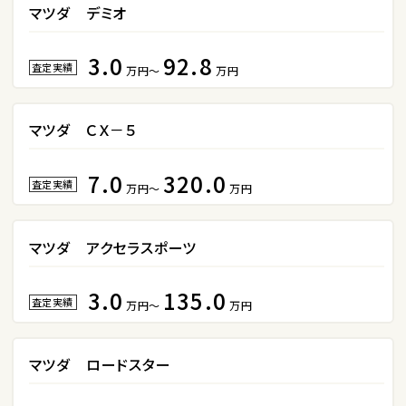
S660
マツダ デミオ
3.0
92.8
ステーションワゴン
査定実績
万円～
万円
1
位
マツダ ＣＸ－５
スバル
レヴォーグ
7.0
320.0
査定実績
万円～
万円
2
位
マツダ アクセラスポーツ
スバル
レガシィツーリングワゴン
3.0
135.0
査定実績
万円～
万円
3
マツダ ロードスター
位
トヨタ