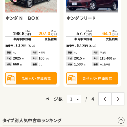
トヨタ アルファード
トヨタ アクア
ダイハツ タント
ホンダ フィット
ホンダ Ｎ ＢＯＸ
ホンダ フリード
（税込）
（税込）
（税込）
（税込）
（税込）
（税込）
（税込）
（税込）
402.3
100.1
413.0
109.6
108.0
14.6
117.0
19.8
万円
万円
万円
万円
万円
万円
万円
万円
車両本体価格
車両本体価格
支払総額
支払総額
車両本体価格
車両本体価格
支払総額
支払総額
（税込）
（税込）
（税込）
（税込）
10.7
9.5
5.2
9.0
198.8
207.0
57.7
64.1
諸費用：
諸費用：
万円
万円
（税込）
（税込）
諸費用：
諸費用：
万円
万円
（税込）
（税込）
万円
万円
万円
万円
車両本体価格
支払総額
車両本体価格
支払総額
保証
保証
なし
あり
住所
住所
群馬県
埼玉県
保証
保証
あり
あり
住所
住所
青森県
岩手県
2020
2016
19,400
33,200
2008
2017
230,900
98,500
8.2
6.4
年式
年式
走行
走行
年式
年式
走行
走行
諸費用：
万円
（税込）
諸費用：
万円
（税込）
年
年
km
km
年
年
km
km
2,500
1,500
660
1,300
排気
排気
整備
整備
なし
なし
排気
排気
整備
整備
法定整備付
法定整備付
cc
cc
cc
cc
保証
なし
住所
埼玉県
保証
なし
住所
岡山県
2025
100
2015
115,400
年式
走行
年式
走行
年
km
年
km
660
1,500
見積もり・在庫確認
見積もり・在庫確認
見積もり・在庫確認
見積もり・在庫確認
排気
整備
なし
排気
整備
法定整備付
cc
cc
見積もり・在庫確認
見積もり・在庫確認
ページ数
/
4
タイプ別人気中古車ランキング