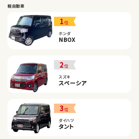
軽自動車
1
位
ホンダ
NBOX
2
位
スズキ
スペーシア
3
位
ダイハツ
タント