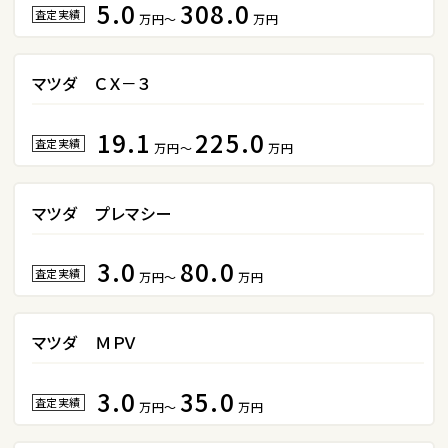
5.0
308.0
カローラフィールダー
査定実績
万円～
万円
マツダ ＣＸ－３
ミニバン・1ＢＯＸ
1
19.1
225.0
位
査定実績
万円～
万円
ホンダ
ステップワゴン
マツダ プレマシー
3.0
80.0
2
査定実績
万円～
万円
位
トヨタ
アルファード
マツダ ＭＰＶ
3.0
35.0
査定実績
万円～
万円
3
位