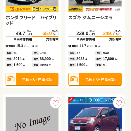
ホンダ フィット ハイブリ
ホンダ フリード ハイブリ
スズキ アルト ＨＢ
スズキ ジムニーシエラ
ホンダ Ｎ ＢＯＸ
トヨタ ノア ハイブリッド
ッド
ッド
（税込）
（税込）
（税込）
（税込）
（税込）
（税込）
（税込）
（税込）
（税込）
（税込）
（税込）
（税込）
122.2
135.3
49.7
58.7
65.0
67.7
238.0
121.6
466.3
249.7
129.8
479.5
万円
万円
万円
万円
万円
万円
万円
万円
万円
万円
万円
万円
車両本体価格
支払総額
車両本体価格
車両本体価格
支払総額
支払総額
車両本体価格
車両本体価格
車両本体価格
支払総額
支払総額
支払総額
13.1
諸費用：
万円
（税込）
15.3
9.0
11.7
8.2
13.2
諸費用：
諸費用：
万円
万円
（税込）
（税込）
諸費用：
諸費用：
諸費用：
万円
万円
万円
（税込）
（税込）
（税込）
保証
あり
住所
埼玉県
保証
保証
なし
あり
住所
住所
大分県
埼玉県
保証
保証
保証
あり
あり
あり
住所
住所
住所
福岡県
埼玉県
岩手県
2021
31,900
年式
走行
2014
2021
88,900
24,100
2023
2017
2023
17,800
12,600
15,400
年
km
年式
年式
走行
走行
年式
年式
年式
走行
走行
走行
年
年
km
km
年
年
年
km
km
km
1,500
排気
整備
法定整備付
1,500
660
1,500
660
1,800
cc
排気
排気
整備
整備
法定整備付
法定整備付
排気
排気
排気
整備
整備
整備
なし
なし
法定整備付
cc
cc
cc
cc
cc
見積もり・在庫確認
見積もり・在庫確認
見積もり・在庫確認
見積もり・在庫確認
見積もり・在庫確認
見積もり・在庫確認