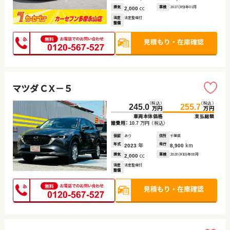
排気
cc
車検
2027(R9)年01月
2,000
法定
法定整備付
整備
マツダ ＣＸ－５
（税込）
（税込）
245.0
255.7
万円
万円
車両本体価格
支払総額
諸費用：
万円
（税込）
10.7
保証
あり
住所
千葉県
年式
年
走行
km
2023
8,900
排気
cc
車検
2028(R10)年08月
2,000
法定
法定整備付
整備