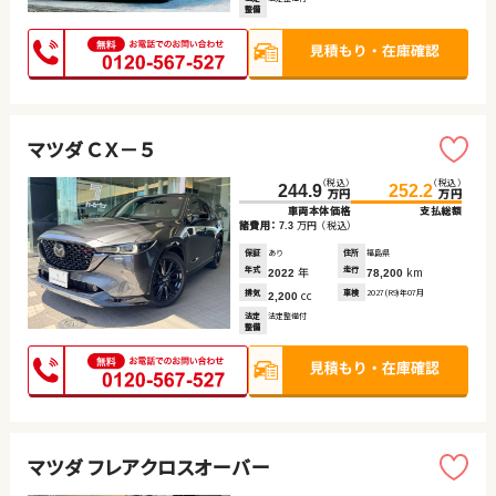
整備
マツダ ＣＸ－５
（税込）
（税込）
244.9
252.2
万円
万円
車両本体価格
支払総額
諸費用：
万円
（税込）
7.3
保証
あり
住所
福島県
年式
年
走行
km
2022
78,200
排気
cc
車検
2027(R9)年07月
2,200
法定
法定整備付
整備
マツダ フレアクロスオーバー