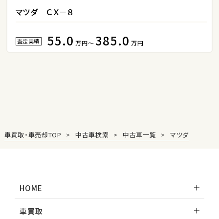
トヨタ
マツダ ＣＸ－８
ヴォクシー
55.0
385.0
査定実績
万円～
万円
ＳＵＶ・クロカン
1
位
トヨタ
ヤリスクロス
車買取・車売却TOP
中古車検索
中古車一覧
マツダ
2
位
トヨタ
ハリアー
HOME
3
位
車買取