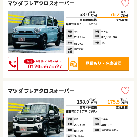
マツダ フレアクロスオーバー
（税込）
（税込）
68.0
76.2
万円
万円
車両本体価格
支払総額
諸費用：
万円
（税込）
8.2
保証
あり
住所
千葉県
年式
年
走行
km
2019
87,900
排気
cc
車検
なし
660
法定
法定整備付
整備
マツダ フレアクロスオーバー
（税込）
（税込）
168.0
175.5
万円
万円
車両本体価格
支払総額
諸費用：
万円
（税込）
7.5
保証
あり
住所
千葉県
年式
年
走行
km
2025
400
排気
cc
車検
2028(R10)年10月
660
法定
法定整備付