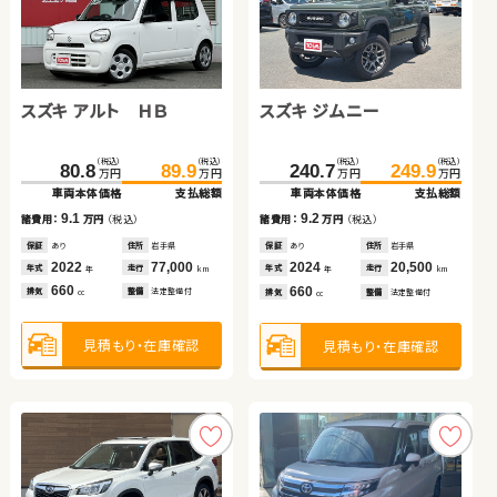
スズキ アルト ＨＢ
日産 エクストレイル
スバル フォレスター
スズキ ジムニー
スズキ ワゴンＲ
トヨタ ヴェルファイア ハ
イブリッド
（税込）
（税込）
（税込）
（税込）
（税込）
（税込）
（税込）
（税込）
（税込）
（税込）
（税込）
（税込）
80.8
89.9
347.6
242.7
359.4
250.8
240.7
101.6
415.9
249.9
109.7
429.9
万円
万円
万円
万円
万円
万円
万円
万円
万円
万円
万円
万円
車両本体価格
支払総額
車両本体価格
車両本体価格
支払総額
支払総額
車両本体価格
車両本体価格
車両本体価格
支払総額
支払総額
支払総額
9.1
11.8
8.1
9.2
8.1
14.0
諸費用：
万円
（税込）
諸費用：
諸費用：
万円
万円
（税込）
（税込）
諸費用：
諸費用：
諸費用：
万円
万円
万円
（税込）
（税込）
（税込）
保証
あり
住所
岩手県
保証
保証
なし
なし
住所
住所
東京都
岡山県
保証
保証
保証
あり
あり
あり
住所
住所
住所
岩手県
茨城県
岩手県
2022
77,000
2022
2019
23,400
33,800
2024
2017
2019
20,500
21,000
79,100
年式
走行
年式
年式
走行
走行
年式
年式
年式
走行
走行
走行
年
km
年
年
km
km
年
年
年
km
km
km
660
1,500
2,500
660
660
2,500
排気
整備
法定整備付
排気
排気
整備
整備
なし
法定整備付
排気
排気
排気
整備
整備
整備
法定整備付
なし
法定整備付
cc
cc
cc
cc
cc
cc
見積もり・在庫確認
見積もり・在庫確認
見積もり・在庫確認
見積もり・在庫確認
見積もり・在庫確認
見積もり・在庫確認