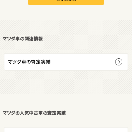
オープン
1
位
マツダ車の関連情報
ダイハツ
コペン
マツダ車の査定実績
2
位
マツダ
ロードスター
マツダの人気中古車の査定実績
3
位
ホンダ