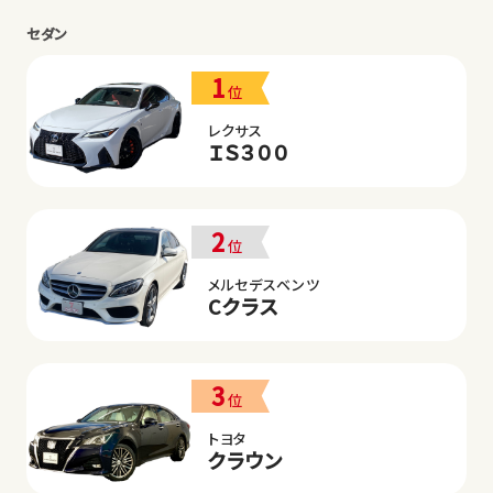
セダン
1
位
レクサス
ＩＳ３００
2
位
メルセデスベンツ
Cクラス
3
位
トヨタ
クラウン