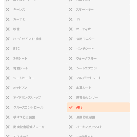
キーレス
スマートキー
カーナビ
TV
映像
オーディオ
ﾐｭｰｼﾞｯｸﾌﾟﾚｲﾔｰ接続
後席モニター
ETC
ベンチシート
3列シート
ウォークスルー
電動シート
シートエアコン
シートヒーター
フルフラットシート
オットマン
本革シート
アイドリングストップ
障害物センサー
クルーズコントロール
ABS
横滑り防止装置
盗難防止装置
衝突被害軽減ブレーキ
パーキングアシスト
エアバッグ
ヘッドライト