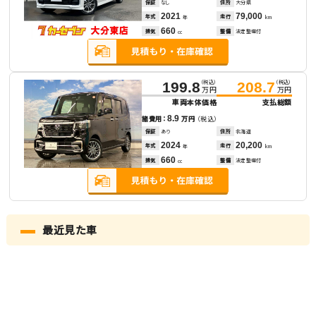
保証
なし
住所
大分県
2021
79,000
年式
走行
年
km
660
排気
整備
法定整備付
cc
（税込）
（税込）
199.8
208.7
万円
万円
車両本体価格
支払総額
8.9
諸費用：
万円
（税込）
保証
あり
住所
北海道
2024
20,200
年式
走行
年
km
660
排気
整備
法定整備付
cc
最近見た車