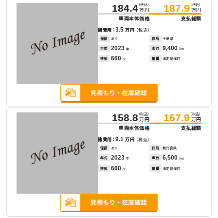
（税込）
（税込）
184.4
187.9
万円
万円
車両本体価格
支払総額
3.5
諸費用：
万円
（税込）
保証
あり
住所
千葉県
2023
9,400
年式
走行
年
km
660
排気
整備
法定整備付
cc
（税込）
（税込）
158.8
167.9
万円
万円
車両本体価格
支払総額
9.1
諸費用：
万円
（税込）
保証
あり
住所
鹿児島県
2023
6,500
年式
走行
年
km
660
排気
整備
法定整備付
cc