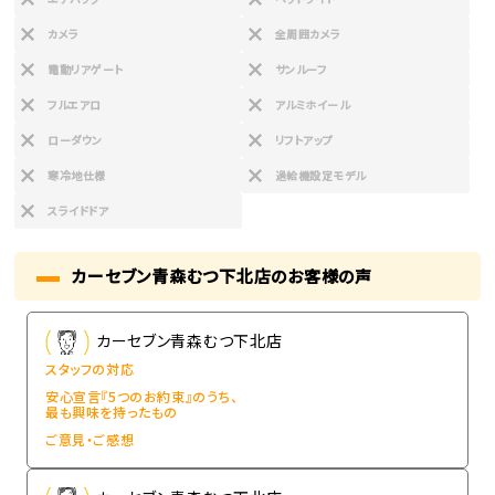
カメラ
全周囲カメラ
電動リアゲート
サンルーフ
フルエアロ
アルミホイール
ローダウン
リフトアップ
寒冷地仕様
過給機設定モデル
スライドドア
カーセブン青森むつ下北店のお客様の声
カーセブン青森むつ下北店
スタッフの対応
安心宣言『5つのお約束』のうち、
最も興味を持ったもの
ご意見・ご感想