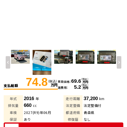
74.8
（税込）
69.6
（税込）
車両価格
万円
万円
支払総額
（税込）
5.2
諸費用
万円
2016
37,200
年式
年
走行距離
km
660
排気量
cc
法定整備
法定整備付
車検
2027(R9)年06月
都道府県
青森県
保証
あり
修復歴
なし