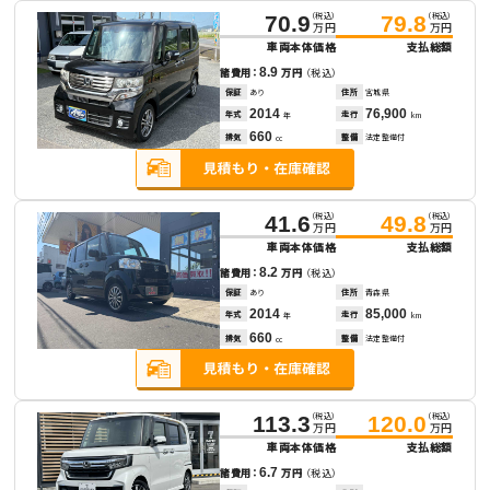
（税込）
（税込）
70.9
79.8
万円
万円
車両本体価格
支払総額
8.9
諸費用：
万円
（税込）
保証
あり
住所
宮城県
2014
76,900
年式
走行
年
km
660
排気
整備
法定整備付
cc
（税込）
（税込）
41.6
49.8
万円
万円
車両本体価格
支払総額
8.2
諸費用：
万円
（税込）
保証
あり
住所
青森県
2014
85,000
年式
走行
年
km
660
排気
整備
法定整備付
cc
（税込）
（税込）
113.3
120.0
万円
万円
車両本体価格
支払総額
6.7
諸費用：
万円
（税込）