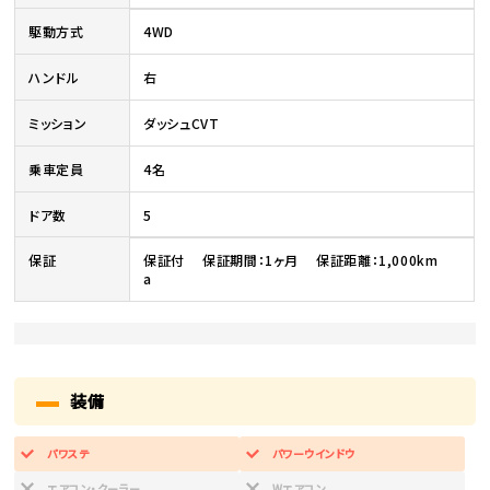
駆動方式
4WD
ハンドル
右
ミッション
ダッシュCVT
乗車定員
4名
ドア数
5
保証
保証付 保証期間：1ヶ月 保証距離：1,000km
a
装備
パワステ
パワーウインドウ
エアコン・クーラー
Wエアコン