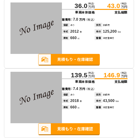
（税込）
（税込）
36.0
43.0
万円
万円
車両本体価格
支払総額
7.0
諸費用：
万円
（税込）
保証
あり
住所
京都府
2012
125,200
年式
走行
年
km
660
排気
整備
法定整備付
cc
（税込）
（税込）
139.5
146.9
万円
万円
車両本体価格
支払総額
7.4
諸費用：
万円
（税込）
保証
あり
住所
京都府
2018
43,500
年式
走行
年
km
660
排気
整備
法定整備付
cc