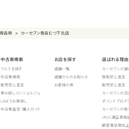
>
青森県
カーセブン青森むつ下北店
中古車検索
お店を探す
選ばれる理由
クルマを探す
店舗一覧
カーセブンが選
中古車検索
店舗からのお知らせ
買取安心宣言
販売安心宣言
お客様の声
販売安心宣言
車お探しコンシェルジュ
カーセブンの流
LINEでお車探し
ポイントプログ
中古車査定・購入ガイド
カーセブンの取
JPUC適正買
顧客満足度向