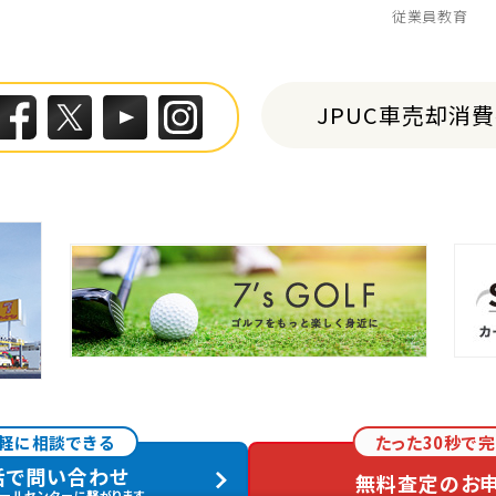
従業員教育
JPUC車売却消
軽に相談できる
たった30秒で完
話で問い合わせ
無料査定のお
情報の取り扱い
特定商取引に関して
古物営業法に基づく表示
反社
ールセンターに繋がります