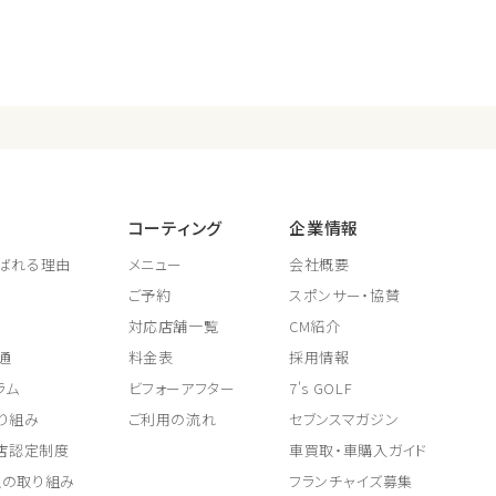
コーティング
企業情報
ばれる理由
メニュー
会社概要
ご予約
スポンサー・協賛
対応店舗一覧
CM紹介
通
料金表
採用情報
ラム
ビフォーアフター
7's GOLF
り組み
ご利用の流れ
セブンスマガジン
取店認定制度
車買取・車購入ガイド
上の取り組み
フランチャイズ募集