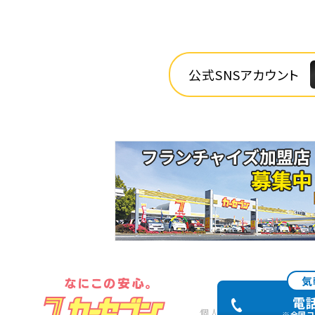
公式SNSアカウント
気
電
個人情報保護方針
個人
※全国コ