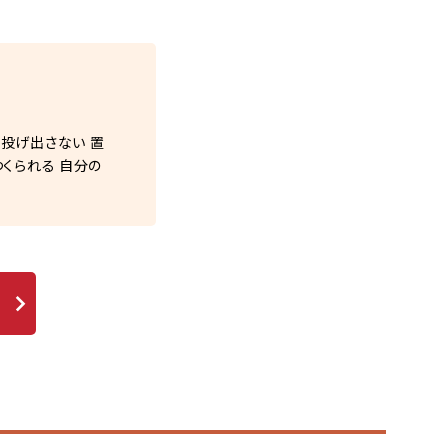
投げ出さない 置
くられる 自分の