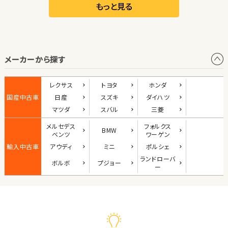
リーフ
もっと見る
オープン
メーカーから探す
1
位
ダイハツ
レクサス
トヨタ
ホンダ
コペン
国産中古車
日産
スズキ
ダイハツ
マツダ
スバル
三菱
メルセデス
フォルクス
BMW
2
ベンツ
ワーゲン
位
輸入中古車
アウディ
ミニ
ポルシェ
マツダ
ランド
ローバ
ボルボ
プジョー
ロードスター
ー
3
位
ホンダ