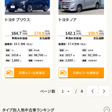
トヨタ ルーミー
スバル フォレスター ハイ
トヨタ アクア
ダイハツ タント
ブリッド
トヨタ プリウス
トヨタ ノア
（税込）
（税込）
（税込）
（税込）
（税込）
（税込）
（税込）
（税込）
134.7
206.1
148.8
219.9
132.3
72.7
142.4
77.9
万円
万円
万円
万円
万円
万円
万円
万円
車両本体価格
車両本体価格
支払総額
支払総額
車両本体価格
車両本体価格
支払総額
支払総額
（税込）
（税込）
（税込）
（税込）
14.1
13.8
10.1
5.2
164.7
174.8
142.1
159.5
諸費用：
諸費用：
万円
万円
（税込）
（税込）
諸費用：
諸費用：
万円
万円
（税込）
（税込）
万円
万円
万円
万円
車両本体価格
支払総額
車両本体価格
支払総額
保証
保証
あり
あり
住所
住所
北海道
岩手県
保証
保証
なし
なし
住所
住所
群馬県
岡山県
2017
2018
36,000
68,400
2019
2015
35,500
56,200
10.1
17.4
年式
年式
走行
走行
年式
年式
走行
走行
諸費用：
万円
（税込）
諸費用：
万円
（税込）
年
年
km
km
年
年
km
km
1,000
2,000
1,500
660
排気
排気
整備
整備
法定整備付
法定整備付
排気
排気
整備
整備
なし
法定整備付
cc
cc
cc
cc
保証
なし
住所
岡山県
保証
あり
住所
岩手県
2016
98,700
2017
92,300
年式
走行
年式
走行
年
km
年
km
1,800
2,000
見積もり・在庫確認
見積もり・在庫確認
見積もり・在庫確認
見積もり・在庫確認
排気
整備
法定整備付
排気
整備
法定整備付
cc
cc
見積もり・在庫確認
見積もり・在庫確認
ページ数
/
4
タイプ別人気中古車ランキング