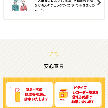
中古車購入において、実車、見積書の確認
トヨタ
など購入のチェックすべきポイントをまとめ
カローラフィールダー
ました。
ミニバン・1ＢＯＸ
1
位
ホンダ
ステップワゴン
安心宣言
2
位
トヨタ
アルファード
3
位