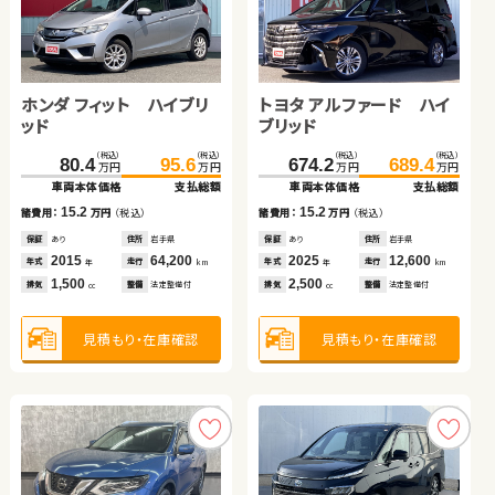
トヨタ ノア
スズキ スイフト
日産 セレナ
トヨタ ヴェルファイア
ホンダ フィット ハイブリ
トヨタ アルファード ハイ
（税込）
（税込）
（税込）
（税込）
（税込）
（税込）
（税込）
（税込）
307.7
142.3
322.0
151.4
242.7
18.3
255.7
29.8
万円
万円
万円
万円
万円
万円
万円
万円
ッド
ブリッド
車両本体価格
車両本体価格
支払総額
支払総額
車両本体価格
車両本体価格
支払総額
支払総額
（税込）
（税込）
（税込）
（税込）
14.3
9.1
11.5
13.0
80.4
95.6
674.2
689.4
諸費用：
諸費用：
万円
万円
（税込）
（税込）
諸費用：
諸費用：
万円
万円
（税込）
（税込）
万円
万円
万円
万円
車両本体価格
支払総額
車両本体価格
支払総額
保証
保証
なし
あり
住所
住所
岡山県
茨城県
保証
保証
あり
あり
住所
住所
青森県
埼玉県
2022
2018
19,400
17,100
2009
2016
214,600
74,800
15.2
15.2
年式
年式
走行
走行
年式
年式
走行
走行
諸費用：
万円
（税込）
諸費用：
万円
（税込）
年
年
km
km
年
年
km
km
2,000
1,000
2,000
2,500
排気
排気
整備
整備
法定整備付
なし
排気
排気
整備
整備
法定整備付
法定整備付
cc
cc
cc
cc
保証
あり
住所
岩手県
保証
あり
住所
岩手県
2015
64,200
2025
12,600
年式
走行
年式
走行
年
km
年
km
1,500
2,500
見積もり・在庫確認
見積もり・在庫確認
見積もり・在庫確認
見積もり・在庫確認
排気
整備
法定整備付
排気
整備
法定整備付
cc
cc
見積もり・在庫確認
見積もり・在庫確認