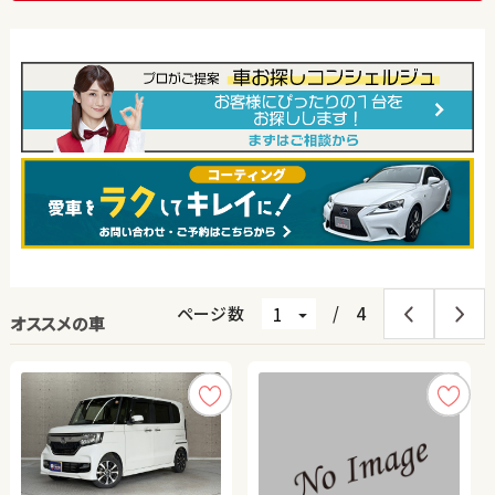
ページ数
/
4
オススメの車