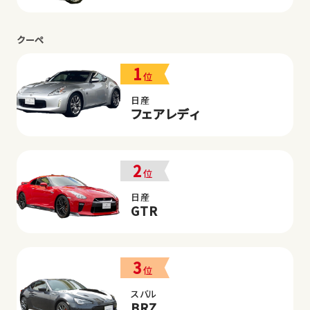
クーペ
1
位
日産
フェアレディ
2
位
日産
GTR
3
位
スバル
BRZ