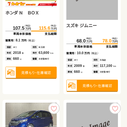
ホンダ Ｎ ＢＯＸ
トヨタ ルーミー
トヨタ アクア
トヨタ アルファード ハイ
日産 セレナ
ブリッド
スズキ ジムニー
ホンダ Ｎ ＢＯＸ
スバル フォレスター
（税込）
（税込）
（税込）
（税込）
（税込）
（税込）
（税込）
（税込）
（税込）
（税込）
107.5
121.6
249.7
299.8
133.7
258.0
314.8
115.6
214.1
225.7
万円
万円
万円
万円
万円
万円
万円
万円
万円
万円
車両本体価格
車両本体価格
車両本体価格
車両本体価格
支払総額
支払総額
支払総額
支払総額
車両本体価格
支払総額
（税込）
（税込）
（税込）
（税込）
（税込）
（税込）
8.1
12.1
8.3
15.0
11.6
155.0
139.8
68.0
159.8
158.0
78.0
諸費用：
諸費用：
諸費用：
諸費用：
万円
万円
万円
万円
（税込）
（税込）
（税込）
（税込）
諸費用：
万円
（税込）
万円
万円
万円
万円
万円
万円
車両本体価格
車両本体価格
車両本体価格
支払総額
支払総額
支払総額
保証
保証
保証
保証
あり
なし
なし
あり
住所
住所
住所
住所
埼玉県
埼玉県
岡山県
高知県
保証
あり
住所
埼玉県
2018
2017
2024
2018
63,600
31,100
8,800
75,000
2020
42,500
10.0
4.8
18.2
年式
年式
年式
年式
走行
走行
走行
走行
年式
走行
諸費用：
諸費用：
諸費用：
万円
万円
万円
（税込）
（税込）
（税込）
年
年
年
年
km
km
km
km
年
km
660
1,000
1,500
2,500
2,000
排気
排気
排気
排気
整備
整備
整備
整備
法定整備付
なし
法定整備付
法定整備付
排気
整備
法定整備付
cc
cc
cc
cc
cc
保証
保証
保証
あり
あり
あり
住所
住所
住所
北海道
青森県
神奈川県
2009
2019
2017
117,100
42,200
72,200
年式
年式
年式
走行
走行
走行
年
年
年
km
km
km
660
660
2,000
見積もり・在庫確認
見積もり・在庫確認
見積もり・在庫確認
見積もり・在庫確認
見積もり・在庫確認
排気
排気
排気
整備
整備
整備
法定整備付
法定整備付
法定整備付
cc
cc
cc
見積もり・在庫確認
見積もり・在庫確認
見積もり・在庫確認