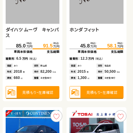
トヨタ ヴォクシー ハイブ
リッド
スズキ ワゴンＲ スマイル
スズキ ジムニー
ダイハツ ムーヴ
（税込）
（税込）
418.3
432.2
万円
万円
車両本体価格
支払総額
ダイハツ ムーヴ キャンバ
ホンダ フィット
（税込）
（税込）
（税込）
（税込）
（税込）
（税込）
13.9
194.1
116.5
124.4
198.9
174.7
181.0
諸費用：
万円
（税込）
万円
万円
万円
万円
万円
万円
ス
車両本体価格
車両本体価格
支払総額
支払総額
車両本体価格
支払総額
保証
なし
住所
群馬県
（税込）
（税込）
（税込）
（税込）
2023
12,600
7.9
4.8
6.3
85.0
91.5
45.8
58.1
年式
走行
諸費用：
諸費用：
万円
万円
（税込）
（税込）
諸費用：
万円
（税込）
年
km
万円
万円
万円
万円
1,800
車両本体価格
支払総額
車両本体価格
支払総額
排気
整備
なし
cc
保証
保証
なし
あり
住所
住所
福島県
千葉県
保証
なし
住所
大分県
2022
2019
48,600
17,200
2025
100
6.5
12.3
年式
年式
走行
走行
年式
走行
諸費用：
万円
（税込）
諸費用：
万円
（税込）
年
年
km
km
年
km
660
660
660
見積もり・在庫確認
排気
排気
整備
整備
なし
法定整備付
排気
整備
法定整備付
cc
cc
cc
保証
あり
住所
岡山県
保証
あり
住所
福島県
2018
82,200
2015
50,500
年式
走行
年式
走行
年
km
年
km
660
1,300
見積もり・在庫確認
見積もり・在庫確認
見積もり・在庫確認
排気
整備
法定整備付
排気
整備
法定整備付
cc
cc
見積もり・在庫確認
見積もり・在庫確認