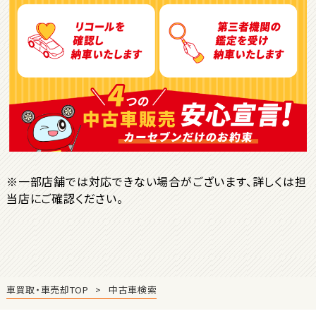
トヨタ
ヴォクシー
ＳＵＶ・クロカン
1
位
トヨタ
ヤリスクロス
※一部店舗では対応できない場合がございます、詳しくは担
当店にご確認ください。
2
位
トヨタ
ハリアー
車買取・車売却TOP
中古車検索
3
位