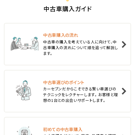
S660
中古車購入ガイド
ステーションワゴン
中古車購入の流れ
1
中古車の購入を考えている人に向けて、中
位
古車購入の流れについて順を追って解説し
ます。
スバル
レヴォーグ
中古車選びのポイント
2
位
カーセブンだからこそできる賢い車選びの
テクニックをレクチャーします。 お客様と理
スバル
想の1台との出会いサポートします。
レガシィツーリングワゴン
3
位
初めての中古車購入