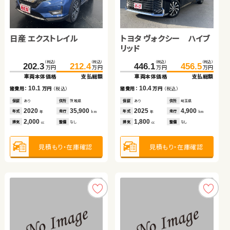
日産 エクストレイル
トヨタ プリウス
トヨタ ヴェルファイア
日産 エクストレイル
トヨタ ヴォクシー ハイブ
ホンダ フリード＋ ハイブ
（税込）
（税込）
（税込）
（税込）
（税込）
（税込）
147.8
159.8
180.1
190.0
143.8
154.9
万円
万円
万円
万円
万円
万円
リッド
リッド
車両本体価格
支払総額
車両本体価格
支払総額
車両本体価格
支払総額
（税込）
（税込）
（税込）
（税込）
（税込）
（税込）
12.0
9.9
11.1
202.3
212.4
446.1
213.0
456.5
218.0
諸費用：
万円
（税込）
諸費用：
万円
（税込）
諸費用：
万円
（税込）
万円
万円
万円
万円
万円
万円
車両本体価格
支払総額
車両本体価格
車両本体価格
支払総額
支払総額
保証
あり
住所
埼玉県
保証
なし
住所
福島県
保証
なし
住所
群馬県
2018
67,700
2017
46,600
2013
63,500
10.1
10.4
5.0
年式
走行
年式
走行
年式
走行
諸費用：
万円
（税込）
諸費用：
諸費用：
万円
万円
（税込）
（税込）
年
km
年
km
年
km
2,000
1,800
2,400
排気
整備
法定整備付
排気
整備
なし
排気
整備
なし
cc
cc
cc
保証
あり
住所
茨城県
保証
保証
あり
あり
住所
住所
埼玉県
宮城県
2020
35,900
2025
2023
4,900
63,900
年式
走行
年式
年式
走行
走行
年
km
年
年
km
km
2,000
1,800
1,500
見積もり・在庫確認
見積もり・在庫確認
見積もり・在庫確認
排気
整備
なし
排気
排気
整備
整備
なし
法定整備付
cc
cc
cc
見積もり・在庫確認
見積もり・在庫確認
見積もり・在庫確認