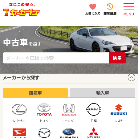
お気に入り
閲覧履歴
MENU
中古車
を探す
検索
メーカーから探す
国産車
輸入車
レクサス
トヨタ
ホンダ
日産
スズキ