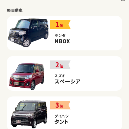
軽自動車
1
位
ホンダ
NBOX
2
位
スズキ
スペーシア
3
位
ダイハツ
タント