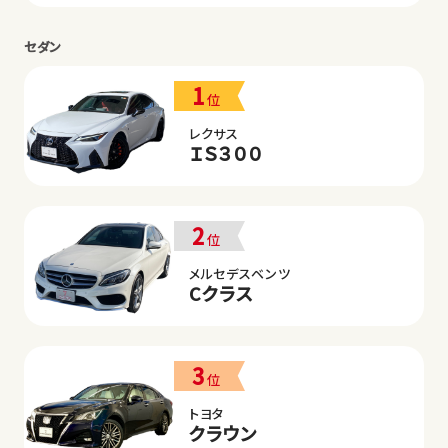
セダン
1
位
レクサス
ＩＳ３００
2
位
メルセデスベンツ
Cクラス
3
位
トヨタ
クラウン