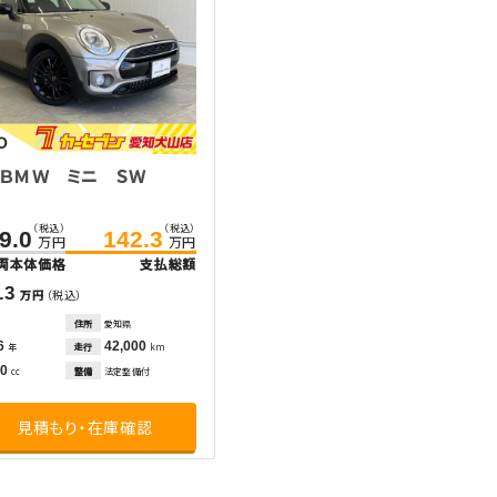
 ＢＭＷ ミニ ＳＷ
（税込）
（税込）
9.0
142.3
万円
万円
両本体価格
支払総額
.3
万円
（税込）
住所
愛知県
6
42,000
走行
年
km
00
整備
法定整備付
cc
見積もり・在庫確認