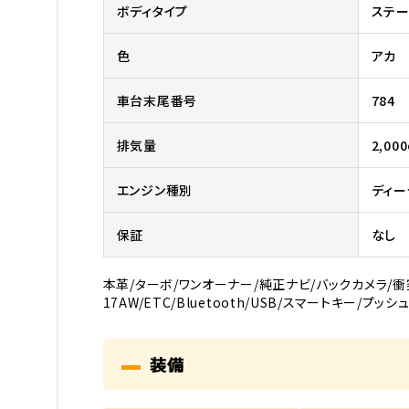
ボディタイプ
ステー
色
アカ
車台末尾番号
784
排気量
2,000
エンジン種別
ディー
保証
なし
本革/ターボ/ワンオーナー/純正ナビ/バックカメラ/衝
17AW/ETC/Bluetooth/USB/スマートキー/プッ
装備