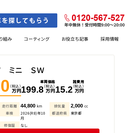
り組み
コーティング
お役立ち記事
採用情報
Ｗ ミニ ＳＷ
.0
車両価格
諸費用
（税込）
（税込）
（税込）
199.8
15.2
万円
万円
万円
44,800
2,000
走行距離
km
排気量
cc
車検
2026(R8)年10
都道府県
東京都
月
修復歴
なし