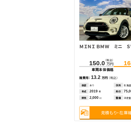
ＭＩＮＩ ＢＭＷ ミニ 
（税込）
150.0
16
万円
車両本体価格
13.2
諸費用：
万円
（税込）
保証
あり
住所
北海
2019
75,
年式
走行
年
2,000
排気
整備
法定
cc
見積もり・在庫