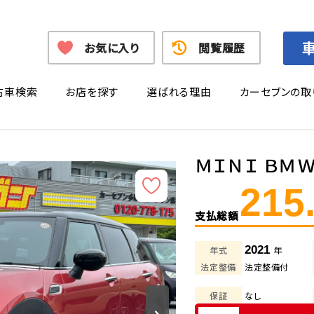
お気に入り
閲覧履歴
古車検索
お店を探す
選ばれる理由
カーセブンの取
ＭＩＮＩ ＢＭ
215
支払総額
2021
年式
年
法定整備
法定整備付
保証
なし