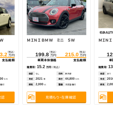
ＳＷ
ＭＩＮＩ ＢＭＷ ミニ ＳＷ
ＭＩＮＩ
（税込）
（税込）
（税込）
3.2
199.8
215.0
12
万円
万円
万円
支払総額
車両本体価格
支払総額
車
15.2
13
諸費用：
万円
（税込）
諸費用：
道
保証
なし
住所
東京都
保証
あり
000
2021
44,800
201
年式
走行
年式
km
年
km
2,000
2,0
整備付
排気
整備
法定整備付
排気
cc
確認
見積もり・在庫確認