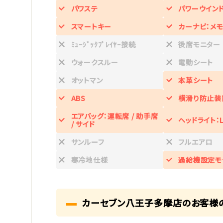
パワステ
パワーウイン
スマートキー
カーナビ：メモ
ﾐｭｰｼﾞｯｸﾌﾟﾚｲﾔｰ接続
後席モニター
ウォークスルー
電動シート
オットマン
本革シート
ABS
横滑り防止装
エアバッグ：運転席 / 助手席
ヘッドライト：L
/ サイド
サンルーフ
フルエアロ
寒冷地仕様
過給機設定モ
カーセブン八王子多摩店のお客様