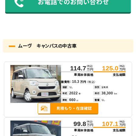
ムーヴ キャンバスの中古車
（税込）
（税込）
114.7
125.0
万円
万円
車両本体価格
支払総額
10.3
諸費用：
万円
（税込）
保証
なし
住所
宮城県
2022
38,300
年式
走行
年
km
660
排気
整備
なし
cc
（税込）
（税込）
99.8
107.1
万円
万円
車両本体価格
支払総額