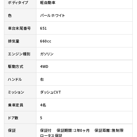
ボディタイプ
軽自動車
色
パールホワイト
車台末尾番号
651
排気量
660cc
エンジン種別
ガソリン
駆動方式
4WD
ハンドル
右
ミッション
ダッシュCVT
乗車定員
4名
ドア数
5
保証
保証付 保証期間：2年0ヶ月 保証距離：無制限
ロータス保証