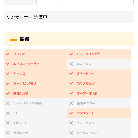
ワンオーナー 禁煙車
装備
パワステ
パワーウインドウ
エアコン・クーラー
Wエアコン
キーレス
スマートキー
カーナビ：メモリ
TV：フルセグ
映像：DVD
オーディオ：CD
ﾐｭｰｼﾞｯｸﾌﾟﾚｲﾔｰ接続
後席モニター
ETC
ベンチシート
3列シート
ウォークスルー
電動シート
シートエアコン