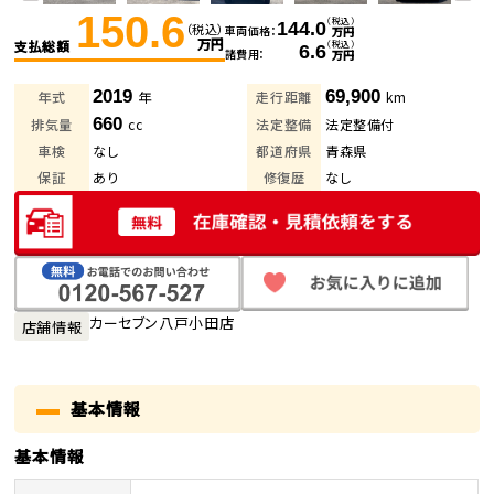
150.6
（税込）
144.0
（税込）
車両価格
万円
万円
支払総額
（税込）
6.6
諸費用
万円
2019
69,900
年式
年
走行距離
km
660
排気量
cc
法定整備
法定整備付
車検
なし
都道府県
青森県
保証
あり
修復歴
なし
カーセブン八戸小田店
店舗情報
基本情報
基本情報