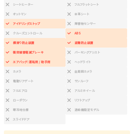
シートヒーター
フルフラットシート
オットマン
本革シート
アイドリングストップ
障害物センサー
クルーズコントロール
ABS
横滑り防止装置
盗難防止装置
衝突被害軽減ブレーキ
パーキングアシスト
エアバッグ：運転席 / 助手席
ヘッドライト
カメラ
全周囲カメラ
電動リアゲート
サンルーフ
フルエアロ
アルミホイール
ローダウン
リフトアップ
寒冷地仕様
過給機設定モデル
スライドドア