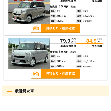
車両本体価格
支払総額
6.5
諸費用：
万円
（税込）
保証
あり
住所
岡山県
2018
82,200
年式
走行
年
km
660
排気
整備
法定整備付
cc
（税込）
（税込）
79.9
84.9
万円
万円
車両本体価格
支払総額
5.0
諸費用：
万円
（税込）
保証
あり
住所
徳島県
2017
85,100
年式
走行
年
km
660
排気
整備
法定整備付
cc
最近見た車