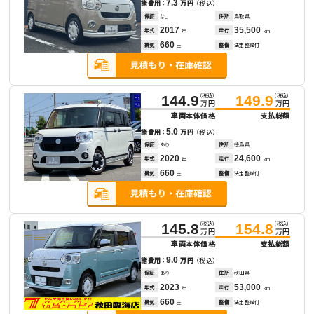
7.3
諸費用：
万円
（税込）
保証
なし
住所
鳥取県
2017
35,500
年式
走行
年
km
660
排気
整備
法定整備付
cc
（税込）
（税込）
144.9
149.9
万円
万円
車両本体価格
支払総額
5.0
諸費用：
万円
（税込）
保証
あり
住所
徳島県
2020
24,600
年式
走行
年
km
660
排気
整備
法定整備付
cc
（税込）
（税込）
145.8
154.8
万円
万円
車両本体価格
支払総額
9.0
諸費用：
万円
（税込）
保証
あり
住所
秋田県
2023
53,000
年式
走行
年
km
660
排気
整備
法定整備付
cc