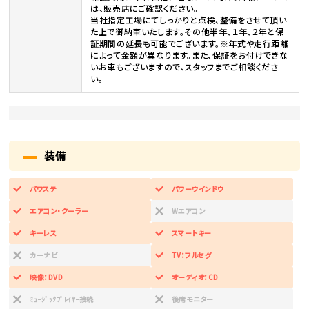
は、販売店にご確認ください。
当社指定工場にてしっかりと点検、整備をさせて頂い
た上で御納車いたします。その他半年、１年、２年と保
証期間の延長も可能でございます。※年式や走行距離
によって金額が異なります。また、保証をお付けできな
いお車もございますので、スタッフまでご相談くださ
い。
装備
パワステ
パワーウインドウ
エアコン・クーラー
Wエアコン
キーレス
スマートキー
カーナビ
TV：フルセグ
映像：DVD
オーディオ：CD
ﾐｭｰｼﾞｯｸﾌﾟﾚｲﾔｰ接続
後席モニター