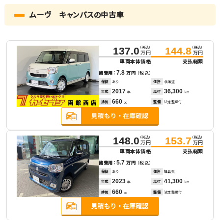
ムーヴ キャンバスの中古車
（税込）
（税込）
137.0
144.8
万円
万円
車両本体価格
支払総額
7.8
諸費用：
万円
（税込）
保証
あり
住所
北海道
2017
36,300
年式
走行
年
km
660
排気
整備
法定整備付
cc
（税込）
（税込）
148.0
153.7
万円
万円
車両本体価格
支払総額
5.7
諸費用：
万円
（税込）
保証
あり
住所
福島県
2023
41,300
年式
走行
年
km
660
排気
整備
法定整備付
cc