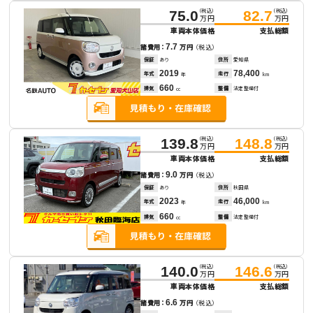
（税込）
（税込）
75.0
82.7
万円
万円
車両本体価格
支払総額
7.7
諸費用：
万円
（税込）
保証
あり
住所
愛知県
2019
78,400
年式
走行
年
km
660
排気
整備
法定整備付
cc
（税込）
（税込）
139.8
148.8
万円
万円
車両本体価格
支払総額
9.0
諸費用：
万円
（税込）
保証
あり
住所
秋田県
2023
46,000
年式
走行
年
km
660
排気
整備
法定整備付
cc
（税込）
（税込）
140.0
146.6
万円
万円
車両本体価格
支払総額
6.6
諸費用：
万円
（税込）