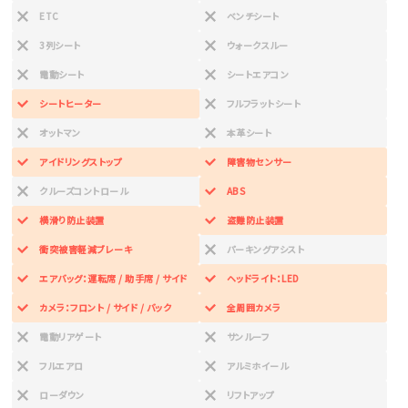
ETC
ベンチシート
3列シート
ウォークスルー
電動シート
シートエアコン
シートヒーター
フルフラットシート
オットマン
本革シート
アイドリングストップ
障害物センサー
クルーズコントロール
ABS
横滑り防止装置
盗難防止装置
衝突被害軽減ブレーキ
パーキングアシスト
エアバッグ：運転席 / 助手席 / サイド
ヘッドライト：LED
カメラ：フロント / サイド / バック
全周囲カメラ
電動リアゲート
サンルーフ
フルエアロ
アルミホイール
ローダウン
リフトアップ