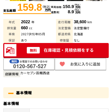
159.8
（税込）
150.9
（税込）
車両価格
万円
万円
支払総額
（税込）
8.9
諸費用
万円
2022
38,600
年式
年
走行距離
km
660
排気量
cc
法定整備
法定整備付
車検
2027(R9)年05月
都道府県
北海道
保証
あり
修復歴
なし
カーセブン函館西店
店舗情報
基本情報
基本情報