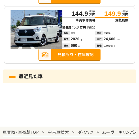
（税込）
（税込）
144.9
149.9
万円
万円
車両本体価格
支払総額
5.0
諸費用：
万円
（税込）
保証
あり
住所
徳島県
2020
24,600
年式
走行
年
km
660
排気
整備
法定整備付
cc
最近見た車
車買取・車売却TOP
中古車検索
ダイハツ
ムーヴ キャンバス