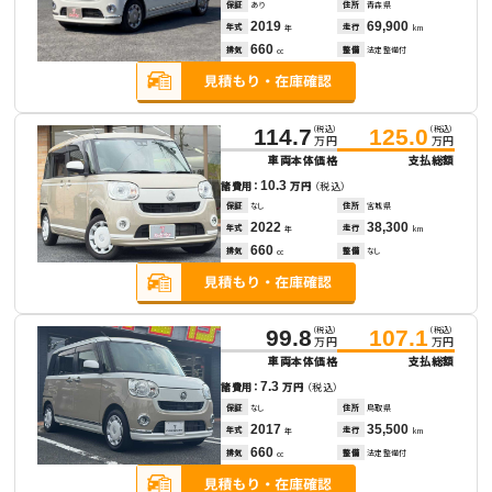
保証
あり
住所
青森県
2019
69,900
年式
走行
年
km
660
排気
整備
法定整備付
cc
（税込）
（税込）
114.7
125.0
万円
万円
車両本体価格
支払総額
10.3
諸費用：
万円
（税込）
保証
なし
住所
宮城県
2022
38,300
年式
走行
年
km
660
排気
整備
なし
cc
（税込）
（税込）
99.8
107.1
万円
万円
車両本体価格
支払総額
7.3
諸費用：
万円
（税込）
保証
なし
住所
鳥取県
2017
35,500
年式
走行
年
km
660
排気
整備
法定整備付
cc