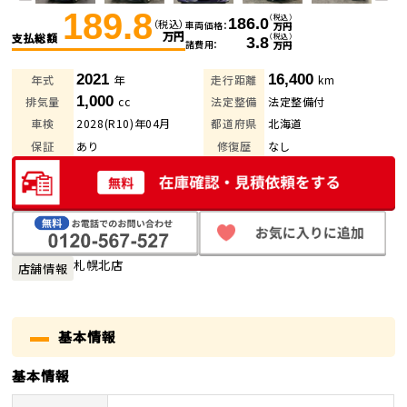
189.8
（税込）
186.0
（税込）
車両価格
万円
万円
支払総額
（税込）
3.8
諸費用
万円
2021
16,400
年式
年
走行距離
km
1,000
排気量
cc
法定整備
法定整備付
車検
2028(R10)年04月
都道府県
北海道
保証
あり
修復歴
なし
札幌北店
店舗情報
基本情報
基本情報