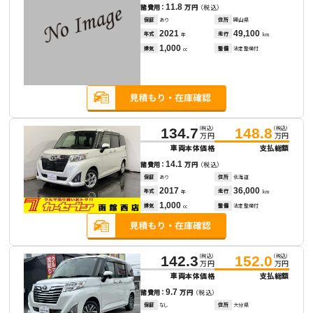
11.8
諸費用：
万円
（税込）
保証
あり
住所
岡山県
2021
49,100
年式
走行
年
km
1,000
排気
整備
法定整備付
cc
（税込）
（税込）
134.7
148.8
万円
万円
車両本体価格
支払総額
14.1
諸費用：
万円
（税込）
保証
あり
住所
北海道
2017
36,000
年式
走行
年
km
1,000
排気
整備
法定整備付
cc
（税込）
（税込）
142.3
152.0
万円
万円
車両本体価格
支払総額
9.7
諸費用：
万円
（税込）
保証
なし
住所
大分県