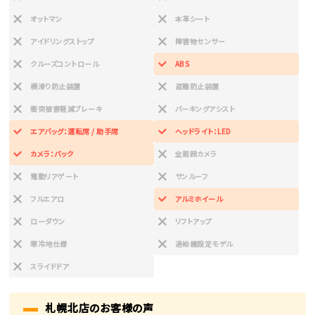
オットマン
本革シート
アイドリングストップ
障害物センサー
クルーズコントロール
ABS
横滑り防止装置
盗難防止装置
衝突被害軽減ブレーキ
パーキングアシスト
エアバッグ：運転席 / 助手席
ヘッドライト：LED
カメラ：バック
全周囲カメラ
電動リアゲート
サンルーフ
フルエアロ
アルミホイール
ローダウン
リフトアップ
寒冷地仕様
過給機設定モデル
スライドドア
札幌北店のお客様の声