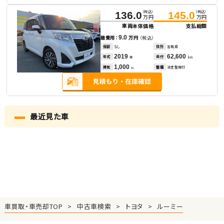
（税込）
（税込）
136.0
145.0
万円
万円
車両本体価格
支払総額
9.0
諸費用：
万円
（税込）
保証
なし
住所
宮城県
2019
62,600
年式
走行
年
km
1,000
排気
整備
法定整備付
cc
最近見た車
車買取・車売却TOP
中古車検索
トヨタ
ルーミー