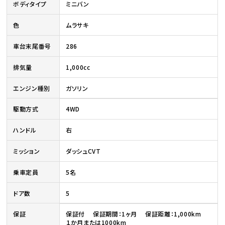
ボディタイプ
ミニバン
色
ムラサキ
車台末尾番号
286
排気量
1,000cc
エンジン種別
ガソリン
駆動方式
4WD
ハンドル
右
ミッション
ダッシュCVT
乗車定員
5名
ドア数
5
保証
保証付 保証期間：1ヶ月 保証距離：1,000km
１か月または1000km