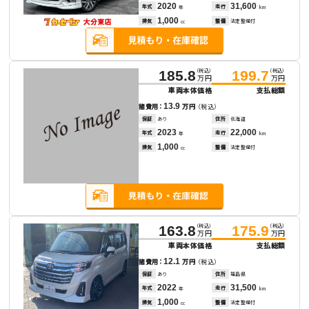
2020
31,600
年式
走行
年
km
1,000
排気
整備
法定整備付
cc
（税込）
（税込）
185.8
199.7
万円
万円
車両本体価格
支払総額
13.9
諸費用：
万円
（税込）
保証
あり
住所
北海道
2023
22,000
年式
走行
年
km
1,000
排気
整備
法定整備付
cc
（税込）
（税込）
163.8
175.9
万円
万円
車両本体価格
支払総額
12.1
諸費用：
万円
（税込）
保証
あり
住所
福島県
2022
31,500
年式
走行
年
km
1,000
排気
整備
法定整備付
cc