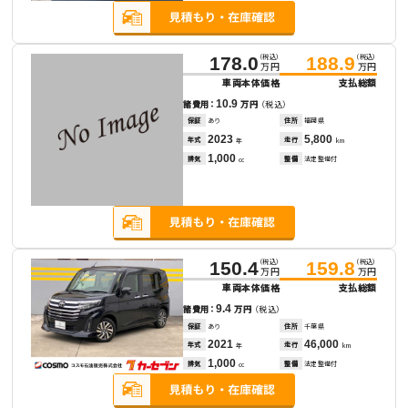
（税込）
（税込）
178.0
188.9
万円
万円
車両本体価格
支払総額
10.9
諸費用：
万円
（税込）
保証
あり
住所
福岡県
2023
5,800
年式
走行
年
km
1,000
排気
整備
法定整備付
cc
（税込）
（税込）
150.4
159.8
万円
万円
車両本体価格
支払総額
9.4
諸費用：
万円
（税込）
保証
あり
住所
千葉県
2021
46,000
年式
走行
年
km
1,000
排気
整備
法定整備付
cc