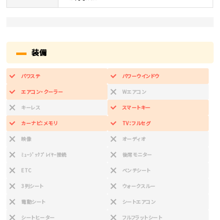
装備
パワステ
パワーウインドウ
エアコン・クーラー
Wエアコン
キーレス
スマートキー
カーナビ：メモリ
TV：フルセグ
映像
オーディオ
ﾐｭｰｼﾞｯｸﾌﾟﾚｲﾔｰ接続
後席モニター
ETC
ベンチシート
3列シート
ウォークスルー
電動シート
シートエアコン
シートヒーター
フルフラットシート