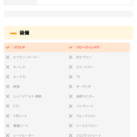
装備
パワステ
パワーウインドウ
エアコン・クーラー
Wエアコン
キーレス
スマートキー
カーナビ
TV
映像
オーディオ
ﾐｭｰｼﾞｯｸﾌﾟﾚｲﾔｰ接続
後席モニター
ETC
ベンチシート
3列シート
ウォークスルー
電動シート
シートエアコン
シートヒーター
フルフラットシート