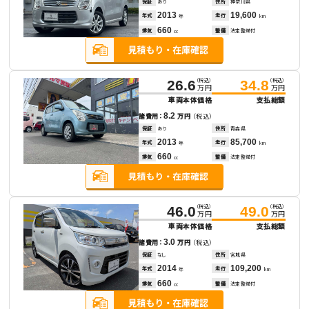
保証
あり
住所
神奈川県
2013
19,600
年式
走行
年
km
660
排気
整備
法定整備付
cc
（税込）
（税込）
26.6
34.8
万円
万円
車両本体価格
支払総額
8.2
諸費用：
万円
（税込）
保証
あり
住所
青森県
2013
85,700
年式
走行
年
km
660
排気
整備
法定整備付
cc
（税込）
（税込）
46.0
49.0
万円
万円
車両本体価格
支払総額
3.0
諸費用：
万円
（税込）
保証
なし
住所
宮城県
2014
109,200
年式
走行
年
km
660
排気
整備
法定整備付
cc