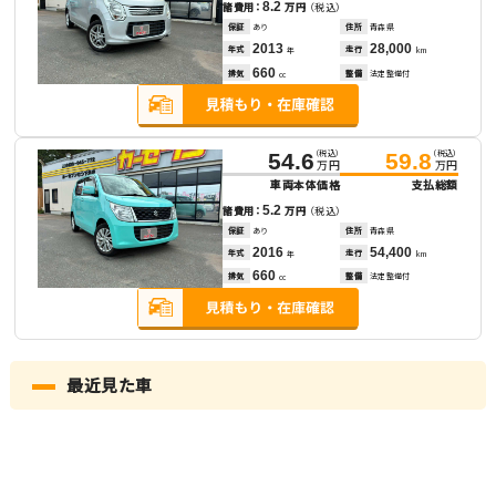
8.2
諸費用：
万円
（税込）
保証
あり
住所
青森県
2013
28,000
年式
走行
年
km
660
排気
整備
法定整備付
cc
（税込）
（税込）
54.6
59.8
万円
万円
車両本体価格
支払総額
5.2
諸費用：
万円
（税込）
保証
あり
住所
青森県
2016
54,400
年式
走行
年
km
660
排気
整備
法定整備付
cc
最近見た車