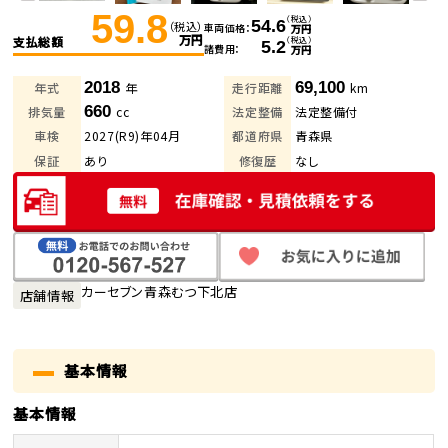
59.8
（税込）
54.6
（税込）
車両価格
万円
万円
支払総額
（税込）
5.2
諸費用
万円
2018
69,100
年式
年
走行距離
km
660
排気量
cc
法定整備
法定整備付
車検
2027(R9)年04月
都道府県
青森県
保証
あり
修復歴
なし
カーセブン青森むつ下北店
店舗情報
基本情報
基本情報