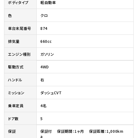
ボディタイプ
軽自動車
色
クロ
車台末尾番号
874
排気量
660cc
エンジン種別
ガソリン
駆動方式
4WD
ハンドル
右
ミッション
ダッシュCVT
乗車定員
4名
ドア数
5
保証
保証付 保証期間：1ヶ月 保証距離：1,000km
a