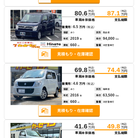
（税込）
（税込）
80.6
87.1
万円
万円
車両本体価格
支払総額
6.5
諸費用：
万円
（税込）
保証
あり
住所
青森県
2019
94,000
年式
走行
年
km
660
排気
整備
法定整備付
cc
（税込）
（税込）
69.8
74.4
万円
万円
車両本体価格
支払総額
4.6
諸費用：
万円
（税込）
保証
あり
住所
福岡県
2016
63,500
年式
走行
年
km
660
排気
整備
法定整備付
cc
（税込）
（税込）
41.6
49.8
万円
万円
車両本体価格
支払総額