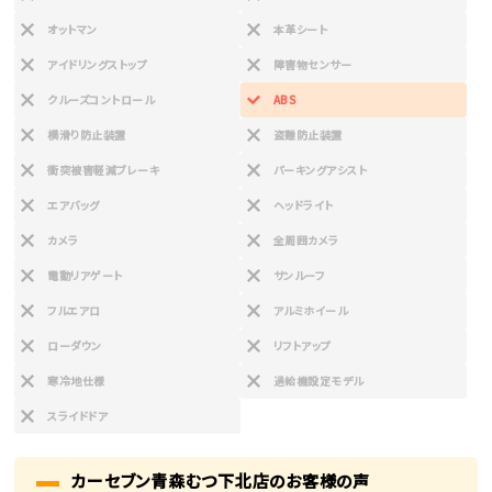
オットマン
本革シート
アイドリングストップ
障害物センサー
クルーズコントロール
ABS
横滑り防止装置
盗難防止装置
衝突被害軽減ブレーキ
パーキングアシスト
エアバッグ
ヘッドライト
カメラ
全周囲カメラ
電動リアゲート
サンルーフ
フルエアロ
アルミホイール
ローダウン
リフトアップ
寒冷地仕様
過給機設定モデル
スライドドア
カーセブン青森むつ下北店のお客様の声