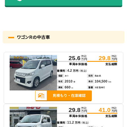
ワゴンＲの中古車
（税込）
（税込）
25.6
29.8
万円
万円
車両本体価格
支払総額
4.2
諸費用：
万円
（税込）
保証
あり
住所
青森県
2010
104,500
年式
走行
年
km
660
排気
整備
法定整備付
cc
（税込）
（税込）
29.8
41.0
万円
万円
車両本体価格
支払総額
11.2
諸費用：
万円
（税込）