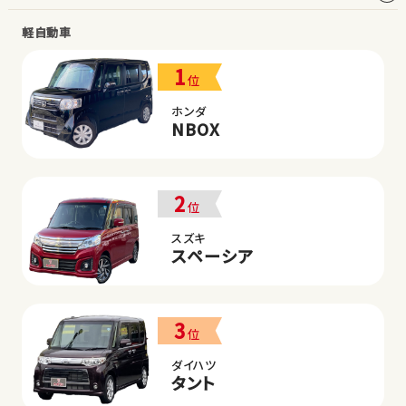
軽自動車
1
位
ホンダ
NBOX
2
位
スズキ
スペーシア
3
位
ダイハツ
タント