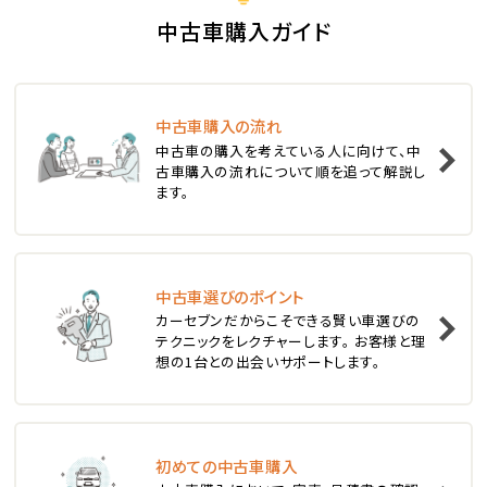
S660
中古車購入ガイド
ステーションワゴン
中古車購入の流れ
1
中古車の購入を考えている人に向けて、中
位
古車購入の流れについて順を追って解説し
ます。
スバル
レヴォーグ
中古車選びのポイント
2
位
カーセブンだからこそできる賢い車選びの
テクニックをレクチャーします。 お客様と理
スバル
想の1台との出会いサポートします。
レガシィツーリングワゴン
3
位
初めての中古車購入