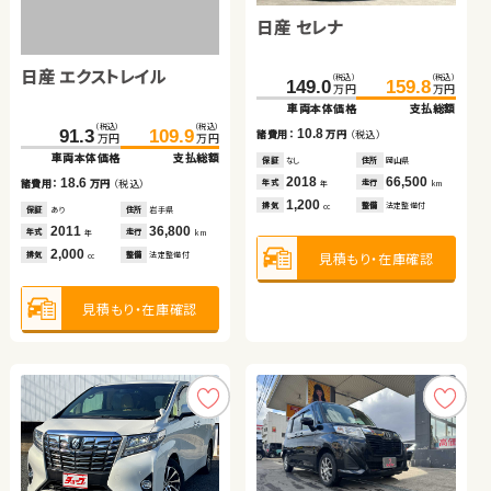
ダイハツ タント
日産 セレナ
日産 エクストレイル
日産 エクストレイル
日産 セレナ
トヨタ ヴォクシー
（税込）
（税込）
（税込）
（税込）
（税込）
（税込）
117.4
125.6
149.0
50.1
159.8
59.1
万円
万円
万円
万円
万円
万円
車両本体価格
支払総額
車両本体価格
車両本体価格
支払総額
支払総額
（税込）
（税込）
（税込）
（税込）
（税込）
（税込）
8.2
10.8
9.0
91.3
97.0
109.9
109.8
46.0
59.0
諸費用：
万円
（税込）
諸費用：
諸費用：
万円
万円
（税込）
（税込）
万円
万円
万円
万円
万円
万円
車両本体価格
車両本体価格
支払総額
支払総額
車両本体価格
支払総額
保証
あり
住所
埼玉県
保証
保証
なし
なし
住所
住所
岡山県
埼玉県
2018
33,400
2018
2009
66,500
102,400
18.6
12.8
13.0
年式
走行
年式
年式
走行
走行
諸費用：
諸費用：
万円
万円
（税込）
（税込）
諸費用：
万円
（税込）
年
km
年
年
km
km
660
1,200
2,000
排気
整備
法定整備付
排気
排気
整備
整備
法定整備付
なし
cc
cc
cc
保証
保証
あり
あり
住所
住所
岩手県
岡山県
保証
なし
住所
長野県
2011
2017
36,800
108,400
2010
122,000
年式
年式
走行
走行
年式
走行
年
年
km
km
年
km
2,000
2,000
2,000
見積もり・在庫確認
見積もり・在庫確認
見積もり・在庫確認
排気
排気
整備
整備
法定整備付
法定整備付
排気
整備
法定整備付
cc
cc
cc
見積もり・在庫確認
見積もり・在庫確認
見積もり・在庫確認