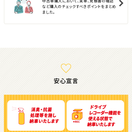
中古車購入において、実車、見積書の確認
トヨタ
など購入のチェックすべきポイントをまとめ
カローラフィールダー
ました。
ミニバン・1ＢＯＸ
1
位
ホンダ
ステップワゴン
安心宣言
2
位
トヨタ
アルファード
3
位