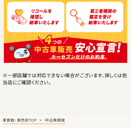
トヨタ
ヴォクシー
ＳＵＶ・クロカン
1
位
トヨタ
ヤリスクロス
※一部店舗では対応できない場合がございます、詳しくは担
当店にご確認ください。
2
位
トヨタ
ハリアー
車買取・車売却TOP
中古車検索
3
位