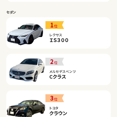
セダン
1
位
レクサス
ＩＳ３００
2
位
メルセデスベンツ
Cクラス
3
位
トヨタ
クラウン