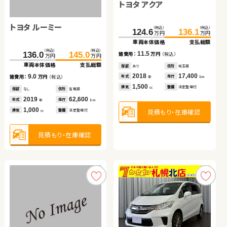
トヨタ アクア
トヨタ ルーミー
ダイハツ タント
スズキ ジムニー
ホンダ フィット ハイブリ
ホンダ Ｎ ＢＯＸ
（税込）
（税込）
124.6
136.1
万円
万円
ッド
車両本体価格
支払総額
（税込）
（税込）
（税込）
（税込）
（税込）
（税込）
（税込）
（税込）
（税込）
（税込）
11.5
136.0
24.7
145.0
28.8
214.1
229.7
諸費用：
万円
（税込）
104.0
119.9
51.6
59.8
万円
万円
万円
万円
万円
万円
万円
万円
万円
万円
車両本体価格
車両本体価格
支払総額
支払総額
車両本体価格
支払総額
車両本体価格
支払総額
車両本体価格
支払総額
保証
あり
住所
埼玉県
2018
17,400
9.0
4.1
15.6
15.9
8.2
年式
走行
諸費用：
諸費用：
万円
万円
（税込）
（税込）
諸費用：
万円
（税込）
諸費用：
万円
（税込）
諸費用：
万円
（税込）
年
km
1,500
排気
整備
法定整備付
cc
保証
保証
なし
なし
住所
住所
宮城県
岡山県
保証
あり
住所
茨城県
保証
あり
住所
岩手県
保証
あり
住所
青森県
2019
2010
62,600
105,100
2026
100
2019
59,100
2017
136,400
年式
年式
走行
走行
年式
走行
年式
走行
年式
走行
年
年
km
km
年
km
年
km
年
km
1,000
660
660
1,500
660
見積もり・在庫確認
排気
排気
整備
整備
法定整備付
法定整備付
排気
整備
法定整備付
排気
整備
法定整備付
排気
整備
法定整備付
cc
cc
cc
cc
cc
見積もり・在庫確認
見積もり・在庫確認
見積もり・在庫確認
見積もり・在庫確認
見積もり・在庫確認