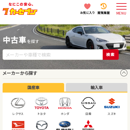
お気に入り
閲覧履歴
MENU
中古車
を探す
検索
メーカーから探す
国産車
輸入車
レクサス
トヨタ
ホンダ
日産
スズキ