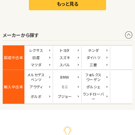
リーフ
もっと見る
オープン
メーカーから探す
1
位
ダイハツ
レクサス
トヨタ
ホンダ
コペン
国産中古車
日産
スズキ
ダイハツ
マツダ
スバル
三菱
メルセデス
フォルクス
BMW
2
ベンツ
ワーゲン
位
輸入中古車
アウディ
ミニ
ポルシェ
マツダ
ランド
ローバ
ボルボ
プジョー
ロードスター
ー
3
位
ホンダ