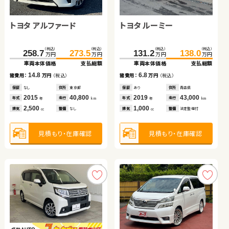
トヨタ アルファード
トヨタ プリウス
トヨタ ヴェルファイア
トヨタ ルーミー
スバル フォレスター
ダイハツ ムーヴ
（税込）
（税込）
（税込）
（税込）
（税込）
（税込）
（税込）
（税込）
258.7
189.8
219.8
273.5
202.5
231.6
131.2
138.0
万円
万円
万円
万円
万円
万円
万円
万円
車両本体価格
車両本体価格
車両本体価格
支払総額
支払総額
支払総額
車両本体価格
支払総額
（税込）
（税込）
（税込）
（税込）
14.8
12.7
11.8
6.8
91.5
68.3
100.0
78.8
諸費用：
諸費用：
諸費用：
万円
万円
万円
（税込）
（税込）
（税込）
諸費用：
万円
（税込）
万円
万円
万円
万円
車両本体価格
車両本体価格
支払総額
支払総額
保証
保証
保証
なし
あり
あり
住所
住所
住所
東京都
埼玉県
福島県
保証
あり
住所
青森県
2015
2019
2015
40,800
59,200
98,300
2019
43,000
8.5
10.5
年式
年式
年式
走行
走行
走行
年式
走行
諸費用：
諸費用：
万円
万円
（税込）
（税込）
年
年
年
km
km
km
年
km
2,500
1,800
2,500
1,000
排気
排気
排気
整備
整備
整備
なし
なし
法定整備付
排気
整備
法定整備付
cc
cc
cc
cc
保証
保証
なし
あり
住所
住所
長野県
宮城県
2013
2015
76,000
62,700
年式
年式
走行
走行
年
年
km
km
2,000
660
見積もり・在庫確認
見積もり・在庫確認
見積もり・在庫確認
見積もり・在庫確認
排気
排気
整備
整備
法定整備付
法定整備付
cc
cc
見積もり・在庫確認
見積もり・在庫確認