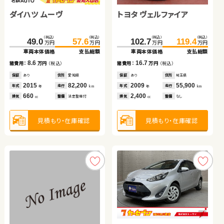
ダイハツ ムーヴ
トヨタ ヴェルファイア
トヨタ アルファード ハイ
スズキ アルト ＨＢ
スバル フォレスター
ホンダ フィット
（税込）
（税込）
（税込）
（税込）
49.0
57.6
102.7
119.4
万円
万円
万円
万円
ブリッド
車両本体価格
支払総額
車両本体価格
支払総額
（税込）
（税込）
（税込）
（税込）
（税込）
（税込）
（税込）
（税込）
8.6
16.7
131.7
36.2
145.9
43.6
139.8
158.0
諸費用：
万円
（税込）
諸費用：
万円
（税込）
81.6
93.2
万円
万円
万円
万円
万円
万円
万円
万円
車両本体価格
車両本体価格
支払総額
支払総額
車両本体価格
支払総額
車両本体価格
支払総額
保証
あり
住所
愛知県
保証
あり
住所
埼玉県
2015
82,200
2009
55,900
14.2
7.4
18.2
11.6
年式
走行
年式
走行
諸費用：
諸費用：
万円
万円
（税込）
（税込）
諸費用：
万円
（税込）
諸費用：
万円
（税込）
年
km
年
km
660
2,400
排気
整備
法定整備付
排気
整備
なし
cc
cc
保証
保証
あり
あり
住所
住所
岩手県
埼玉県
保証
あり
住所
神奈川県
保証
あり
住所
青森県
2012
2016
79,500
77,600
2017
72,200
2015
84,800
年式
年式
走行
走行
年式
走行
年式
走行
年
年
km
km
年
km
年
km
2,400
660
2,000
1,300
見積もり・在庫確認
見積もり・在庫確認
排気
排気
整備
整備
法定整備付
法定整備付
排気
整備
法定整備付
排気
整備
法定整備付
cc
cc
cc
cc
見積もり・在庫確認
見積もり・在庫確認
見積もり・在庫確認
見積もり・在庫確認