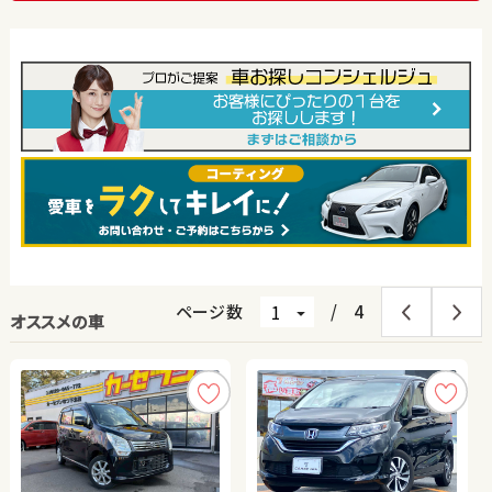
ページ数
/
4
オススメの車