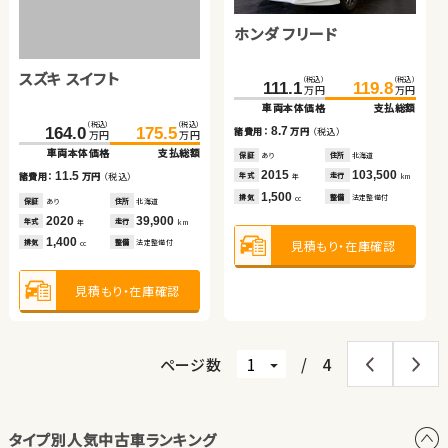
トヨタ ノア
スズキ ジムニーシエラ
ホンダ フリード
ホンダ Ｎ ＢＯＸ
（税込）
（税込）
スズキ スイフト
トヨタ プリウス
83.7
99.4
（税込）
（税込）
（税込）
（税込）
（税込）
（税込）
万円
万円
216.3
229.5
111.1
119.8
140.1
147.4
万円
万円
万円
万円
万円
万円
車両本体価格
支払総額
車両本体価格
支払総額
車両本体価格
支払総額
車両本体価格
支払総額
15.7
諸費用：
万円
（税込）
（税込）
（税込）
（税込）
（税込）
13.2
8.7
164.0
175.5
50.8
59.8
7.3
諸費用：
万円
（税込）
諸費用：
万円
（税込）
諸費用：
万円
（税込）
万円
万円
万円
万円
保証
なし
住所
大分県
車両本体価格
支払総額
車両本体価格
支払総額
保証
あり
住所
岩手県
保証
あり
住所
北海道
保証
なし
住所
埼玉県
2016
117,300
年式
走行
年
km
2020
36,400
2015
103,500
2019
29,100
11.5
9.0
年式
走行
年式
走行
諸費用：
万円
（税込）
諸費用：
万円
（税込）
年式
走行
年
km
年
km
年
km
2,000
排気
整備
法定整備付
cc
1,500
1,500
660
排気
整備
法定整備付
排気
整備
法定整備付
排気
整備
なし
cc
cc
cc
保証
あり
住所
北海道
保証
なし
住所
岩手県
2020
39,900
2009
97,400
年式
走行
年式
走行
年
km
年
km
見積もり・在庫確認
1,400
1,500
見積もり・在庫確認
見積もり・在庫確認
排気
整備
法定整備付
排気
整備
法定整備付
見積もり・在庫確認
cc
cc
見積もり・在庫確認
見積もり・在庫確認
ページ数
/
4
タイプ別人気中古車ランキング