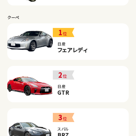
クーペ
1
位
日産
フェアレディ
2
位
日産
GTR
3
位
スバル
BRZ