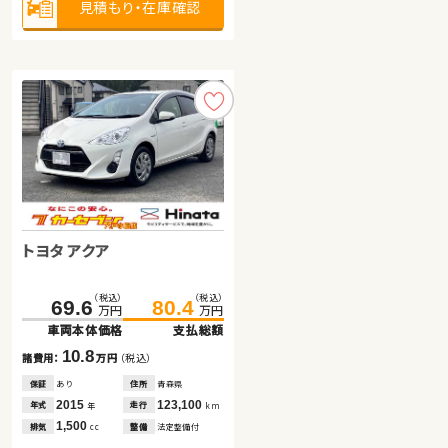
見積もり・在庫確認
見積もり・在庫確認
見積もり・在庫確認
トヨタ アクア
トヨタ ノア
（税込）
（税込）
69.6
80.4
万円
万円
車両本体価格
支払総額
トヨタ ヴェルファイア
（税込）
（税込）
339.8
352.8
10.8
諸費用：
万円
（税込）
万円
万円
車両本体価格
支払総額
保証
あり
住所
青森県
（税込）
（税込）
332.2
344.8
13.0
2015
123,100
年式
走行
年
km
諸費用：
万円
（税込）
万円
万円
1,500
排気
整備
法定整備付
車両本体価格
支払総額
cc
保証
なし
住所
鳥取県