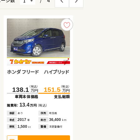
ページ数
/
4
トヨタ ヴェルファイア ハイブ
ホンダ フリード ハイブリッド
スズキ ワゴンＲ スマイル
リッド
（税込）
（税込）
（税込）
（税込）
（税込）
（税込）
435.0
449.9
138.1
137.5
151.5
144.8
万円
万円
万円
万円
万円
万円
車両本体価格
支払総額
車両本体価格
車両本体価格
支払総額
支払総額
14.9
13.4
7.3
諸費用：
万円
（税込）
諸費用：
諸費用：
万円
万円
（税込）
（税込）
保証
あり
住所
岩手県
保証
保証
あり
なし
住所
住所
埼玉県
千葉県
2019
41,400
2017
2022
36,400
26,200
年式
走行
年式
年式
走行
走行
年
km
年
年
km
km
2,500
1,500
660
排気
整備
法定整備付
排気
排気
整備
整備
法定整備付
法定整備付
cc
cc
cc