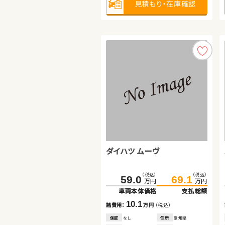
見積もり・在庫確認
見積もり・在庫確認
見積もり・在庫確認
スバル フォレスター
トヨタ プリウスＰＨＶ
ダイハツ ムーヴ
（税込）
（税込）
（税込）
（税込）
（税込）
（税込）
208.4
223.8
155.3
169.8
59.0
69.1
万円
万円
万円
万円
万円
万円
車両本体価格
支払総額
車両本体価格
支払総額
車両本体価格
支払総額
15.4
14.5
10.1
諸費用：
万円
（税込）
諸費用：
万円
（税込）
諸費用：
万円
（税込）
保証
あり
住所
埼玉県
保証
あり
住所
埼玉県
保証
なし
住所
愛知県