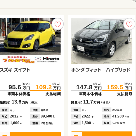
スズキ アルト ＨＢ
日産 セレナ
ホンダ フィット ハイブリッド
スズキ スイフト
スズキ アルト ＨＢ
トヨタ ヴォクシー ハイブリッ
スズキ ジムニー
スズキ ジムニーシエラ
（税込）
（税込）
（税込）
（税込）
（税込）
（税込）
（税込）
（税込）
175.4
20.5
189.5
29.7
147.8
159.5
95.6
109.2
万円
万円
万円
万円
万円
万円
万円
万円
ド
車両本体価格
車両本体価格
支払総額
支払総額
車両本体価格
支払総額
車両本体価格
支払総額
（税込）
（税込）
（税込）
（税込）
（税込）
（税込）
（税込）
（税込）
89.4
94.1
425.0
174.0
198.8
434.5
179.7
208.1
9.2
14.1
11.7
13.6
諸費用：
諸費用：
万円
万円
（税込）
（税込）
諸費用：
万円
（税込）
諸費用：
万円
（税込）
万円
万円
万円
万円
万円
万円
万円
万円
車両本体価格
支払総額
車両本体価格
車両本体価格
車両本体価格
支払総額
支払総額
支払総額
保証
保証
あり
あり
住所
住所
埼玉県
岩手県
保証
あり
住所
鹿児島県
保証
なし
住所
青森県
2013
2017
57,400
71,600
2022
41,900
4.7
9.5
5.7
9.3
2012
89,600
年式
年式
走行
走行
年式
走行
年式
走行
年
年
km
km
年
km
年
km
諸費用：
万円
（税込）
諸費用：
諸費用：
諸費用：
万円
万円
万円
（税込）
（税込）
（税込）
660
2,000
1,500
1,600
排気
排気
整備
整備
法定整備付
法定整備付
排気
整備
法定整備付
排気
整備
法定整備付
cc
cc
cc
cc
保証
あり
住所
青森県
保証
保証
保証
あり
あり
あり
住所
住所
住所
長野県
岡山県
福島県
2020
1,800
2022
2018
2021
32,300
44,700
32,000
年式
走行
年式
年式
年式
走行
走行
走行
年
km
年
年
年
km
km
km