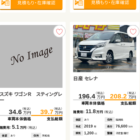
見積もり・在庫確認
見積もり・在庫確認
見積もり・在庫確認
見積もり・在庫確認
660
1,800
660
1,500
排気
整備
法定整備付
排気
排気
排気
整備
整備
整備
法定整備付
法定整備付
法定整備付
cc
cc
cc
cc
見積もり・在庫確認
見積もり・在庫確認
見積もり・在庫確認
見積もり・在庫確認
日産 セレナ
日産 エクストレイル
ホンダ フィット ハイブリッド
トヨタ ノア ハイブリッド
ホンダ Ｎ ＢＯＸ
スズキ ワゴンＲ スティングレ
（税込）
（税込）
196.4
208.2
万円
万円
ー
車両本体価格
支払総額
（税込）
（税込）
（税込）
（税込）
（税込）
（税込）
（税込）
（税込）
（税込）
（税込）
168.0
51.0
180.0
62.4
179.7
41.6
188.5
49.8
34.6
39.7
11.8
諸費用：
万円
（税込）
万円
万円
万円
万円
万円
万円
万円
万円
万円
万円
車両本体価格
車両本体価格
支払総額
支払総額
車両本体価格
車両本体価格
支払総額
支払総額
車両本体価格
支払総額
保証
あり
住所
福岡県
12.0
11.4
8.8
8.2
2019
76,600
5.1
年式
走行
年
km
諸費用：
諸費用：
万円
万円
（税込）
（税込）
諸費用：
諸費用：
万円
万円
（税込）
（税込）
諸費用：
万円
（税込）
1,200
排気
整備
法定整備付
cc
保証
保証
あり
あり
住所
住所
岡山県
埼玉県
保証
保証
なし
あり
住所
住所
岡山県
青森県
保証
あり
住所
茨城県