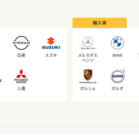
輸入車
日産
スズキ
メルセデス
BMW
ベンツ
三菱
ポルシェ
ボルボ