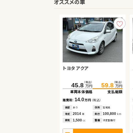
オススメの車
スズキ スイフト
ホンダ Ｎ ＢＯＸ
トヨタ アクア
（税込）
（税込）
（税込）
（税込）
（税込）
（税込）
108.2
119.8
100.4
109.7
45.8
59.8
万円
万円
万円
万円
万円
万円
車両本体価格
支払総額
車両本体価格
支払総額
車両本体価格
支払総額
11.6
9.3
14.0
諸費用：
万円
（税込）
諸費用：
万円
（税込）
諸費用：
万円
（税込）
保証
あり
住所
埼玉県
保証
あり
住所
埼玉県
保証
あり
住所
宮城県
2016
71,100
2017
49,000
2014
100,800
年式
走行
年式
走行
年式
走行
年
km
年
km
年
km
1,600
660
1,500
排気
整備
法定整備付
排気
整備
法定整備付
排気
整備
法定整備付
cc
cc
cc