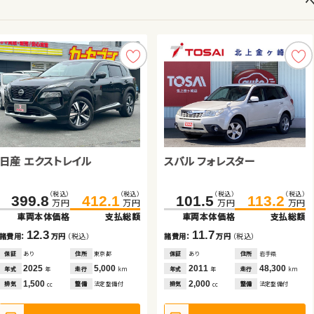
日産 エクストレイル
トヨタ ノア
ダイハツ ムーヴ キャンバス
スバル フォレスター
トヨタ アクア
トヨタ アクア
日産 エクストレイル
スズキ アルト ＨＢ
（税込）
（税込）
（税込）
（税込）
（税込）
（税込）
（税込）
（税込）
（税込）
（税込）
（税込）
（税込）
（税込）
（税込）
399.8
126.8
84.9
412.1
135.9
89.9
101.5
124.6
100.1
92.0
136.1
113.2
110.9
111.3
万円
万円
万円
万円
万円
万円
万円
万円
万円
万円
万円
万円
万円
万円
車両本体価格
車両本体価格
車両本体価格
支払総額
支払総額
支払総額
車両本体価格
車両本体価格
車両本体価格
車両本体価格
支払総額
支払総額
支払総額
支払総額
（税込）
（税込）
67.2
72.8
12.3
5.0
9.1
11.7
11.5
19.3
10.8
諸費用：
諸費用：
諸費用：
万円
万円
万円
（税込）
（税込）
（税込）
諸費用：
諸費用：
諸費用：
諸費用：
万円
万円
万円
万円
（税込）
（税込）
（税込）
（税込）
万円
万円
車両本体価格
支払総額
保証
保証
保証
あり
なし
あり
住所
住所
住所
東京都
徳島県
岩手県
保証
保証
保証
保証
あり
あり
なし
なし
住所
住所
住所
住所
岩手県
埼玉県
東京都
埼玉県
2025
2013
2019
5,000
94,600
66,700
2011
2018
2017
2013
48,300
17,400
14,800
13,700
5.6
年式
年式
年式
走行
走行
走行
年式
年式
年式
年式
走行
走行
走行
走行
年
年
年
km
km
km
年
年
年
年
km
km
km
km
諸費用：
万円
（税込）
1,500
2,000
660
2,000
1,500
1,500
2,000
排気
排気
排気
整備
整備
整備
法定整備付
法定整備付
法定整備付
排気
排気
排気
排気
整備
整備
整備
整備
法定整備付
法定整備付
法定整備付
なし
cc
cc
cc
cc
cc
cc
cc
保証
あり
住所
青森県
2016
23,300
年式
走行
年
km