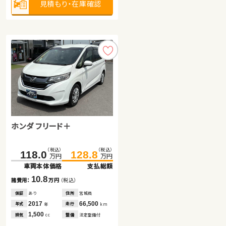
見積もり・在庫確認
見積もり・在庫確認
見積もり・在庫確認
ホンダ フリード＋
ホンダ フィット
ダイハツ タント
（税込）
（税込）
（税込）
（税込）
106.2
118.0
128.8
109.8
万円
万円
万円
万円
車両本体価格
車両本体価格
支払総額
支払総額
（税込）
（税込）
49.6
54.8
10.8
3.6
諸費用：
諸費用：
万円
万円
（税込）
（税込）
万円
万円
車両本体価格
支払総額
保証
保証
あり
あり
住所
住所
宮城県
北海道
2017
2014
66,500
57,300
5.2
年式
年式
走行
走行
年
年
km
km
諸費用：
万円
（税込）
1,500
1,300
排気
排気
整備
整備
法定整備付
法定整備付
cc
cc
保証
あり
住所
青森県