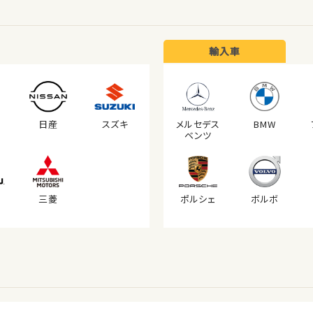
輸入車
日産
スズキ
メルセデス
BMW
ベンツ
三菱
ポルシェ
ボルボ