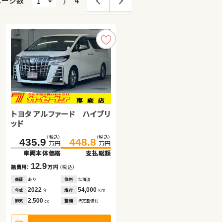
ページ数
/
4
トヨタ アルファード ハイブリ
日産 セレナ
スズキ ジムニーシエラ
ッド
（税込）
（税込）
（税込）
（税込）
（税込）
（税込）
435.9
276.7
18.3
448.8
289.9
29.8
万円
万円
万円
万円
万円
万円
車両本体価格
車両本体価格
車両本体価格
支払総額
支払総額
支払総額
12.9
11.5
13.2
諸費用：
諸費用：
諸費用：
万円
万円
万円
（税込）
（税込）
（税込）
保証
保証
保証
あり
あり
あり
住所
住所
住所
北海道
青森県
岩手県
2022
2009
2025
54,000
214,600
11,100
年式
年式
年式
走行
走行
走行
年
年
年
km
km
km
2,500
2,000
1,500
排気
排気
排気
整備
整備
整備
法定整備付
法定整備付
法定整備付
cc
cc
cc