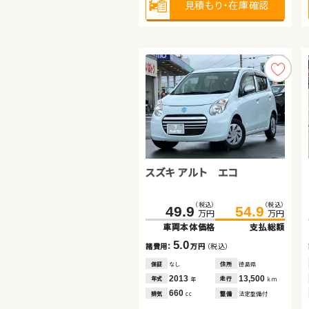
見積もり・在庫確認
見積もり・在庫確認
見積もり・在庫確認
スズキ アルト エコ
トヨタ ルーミー
ダイハツ ムーヴ
（税込）
（税込）
（税込）
（税込）
159.7
49.9
164.9
54.9
万円
万円
万円
万円
車両本体価格
車両本体価格
支払総額
支払総額
（税込）
（税込）
62.7
68.3
5.0
5.2
諸費用：
諸費用：
万円
万円
（税込）
（税込）
万円
万円
車両本体価格
支払総額
保証
保証
なし
なし
住所
住所
徳島県
岡山県
2013
2020
13,500
19,000
5.6
年式
年式
走行
走行
年
年
km
km
諸費用：
万円
（税込）
660
1,000
排気
排気
整備
整備
法定整備付
法定整備付
cc
cc
保証
なし
住所
岡山県