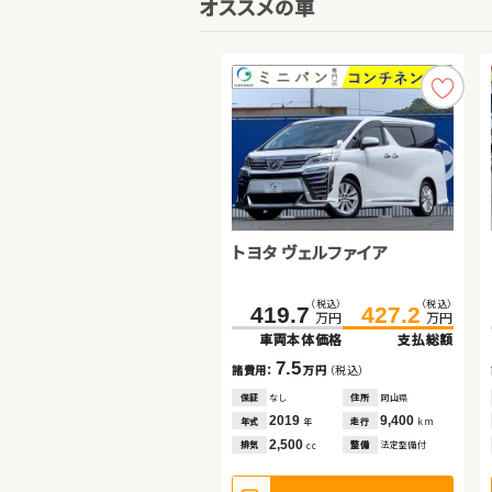
オススメの車
トヨタ ヴェルファイア
スズキ ワゴンＲ
ホンダ Ｎ ＢＯＸ
（税込）
（税込）
（税込）
（税込）
（税込）
（税込）
419.7
41.6
427.2
49.8
91.8
96.2
万円
万円
万円
万円
万円
万円
車両本体価格
車両本体価格
支払総額
支払総額
車両本体価格
支払総額
7.5
8.2
4.4
諸費用：
諸費用：
万円
万円
（税込）
（税込）
諸費用：
万円
（税込）
保証
保証
なし
あり
住所
住所
岡山県
青森県
保証
あり
住所
青森県
2019
2013
9,400
28,000
2018
70,100
年式
年式
走行
走行
年
年
km
km
年式
走行
年
km
2,500
660
660
排気
排気
整備
整備
法定整備付
法定整備付
cc
cc
排気
整備
法定整備付
cc