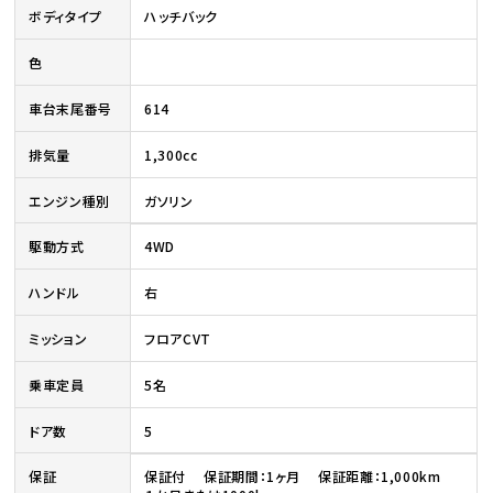
ボディタイプ
ハッチバック
色
車台末尾番号
614
排気量
1,300cc
エンジン種別
ガソリン
駆動方式
4WD
ハンドル
右
ミッション
フロアCVT
乗車定員
5名
ドア数
5
保証
保証付 保証期間：1ヶ月 保証距離：1,000km