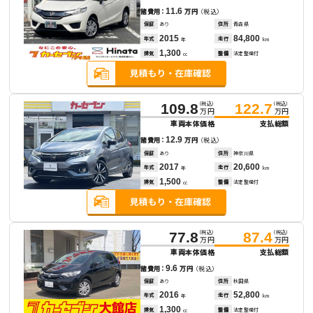
11.6
諸費用：
万円
（税込）
保証
あり
住所
青森県
2015
84,800
年式
走行
年
km
1,300
排気
整備
法定整備付
cc
（税込）
（税込）
109.8
122.7
万円
万円
車両本体価格
支払総額
12.9
諸費用：
万円
（税込）
保証
あり
住所
神奈川県
2017
20,600
年式
走行
年
km
1,500
排気
整備
法定整備付
cc
（税込）
（税込）
77.8
87.4
万円
万円
車両本体価格
支払総額
9.6
諸費用：
万円
（税込）
保証
あり
住所
秋田県
2016
52,800
年式
走行
年
km
1,300
排気
整備
法定整備付
cc