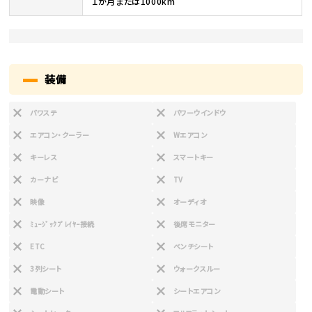
１か月または1000km
装備
パワステ
パワーウインドウ
エアコン・クーラー
Wエアコン
キーレス
スマートキー
カーナビ
TV
映像
オーディオ
ﾐｭｰｼﾞｯｸﾌﾟﾚｲﾔｰ接続
後席モニター
ETC
ベンチシート
3列シート
ウォークスルー
電動シート
シートエアコン