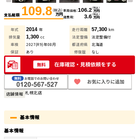
109.8
（税込）
106.2
（税込）
車両価格
万円
万円
支払総額
（税込）
3.6
諸費用
万円
2014
57,300
年式
年
走行距離
km
1,300
排気量
cc
法定整備
法定整備付
車検
2027(R9)年08月
都道府県
北海道
保証
あり
修復歴
なし
札幌北店
店舗情報
基本情報
基本情報