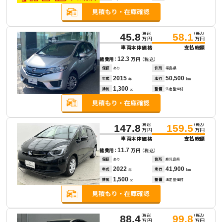
（税込）
（税込）
45.8
58.1
万円
万円
車両本体価格
支払総額
12.3
諸費用：
万円
（税込）
保証
あり
住所
福島県
2015
50,500
年式
走行
年
km
1,300
排気
整備
法定整備付
cc
（税込）
（税込）
147.8
159.5
万円
万円
車両本体価格
支払総額
11.7
諸費用：
万円
（税込）
保証
あり
住所
鹿児島県
2022
41,900
年式
走行
年
km
1,500
排気
整備
法定整備付
cc
（税込）
（税込）
88.4
99.8
万円
万円