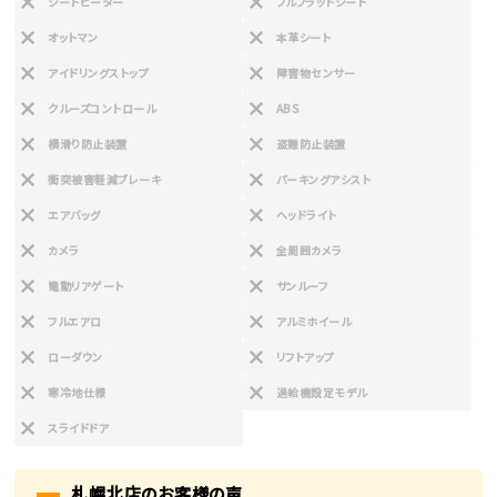
シートヒーター
フルフラットシート
オットマン
本革シート
アイドリングストップ
障害物センサー
クルーズコントロール
ABS
横滑り防止装置
盗難防止装置
衝突被害軽減ブレーキ
パーキングアシスト
エアバッグ
ヘッドライト
カメラ
全周囲カメラ
電動リアゲート
サンルーフ
フルエアロ
アルミホイール
ローダウン
リフトアップ
寒冷地仕様
過給機設定モデル
スライドドア
札幌北店のお客様の声