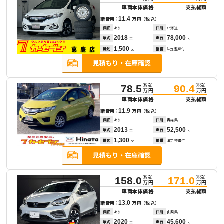
車両本体価格
支払総額
11.4
諸費用：
万円
（税込）
保証
あり
住所
北海道
2018
78,000
年式
走行
年
km
1,500
排気
整備
法定整備付
cc
（税込）
（税込）
78.5
90.4
万円
万円
車両本体価格
支払総額
11.9
諸費用：
万円
（税込）
保証
あり
住所
青森県
2013
52,500
年式
走行
年
km
1,300
排気
整備
法定整備付
cc
（税込）
（税込）
158.0
171.0
万円
万円
車両本体価格
支払総額
13.0
諸費用：
万円
（税込）
保証
あり
住所
山梨県
2020
45,600
年式
走行
年
km