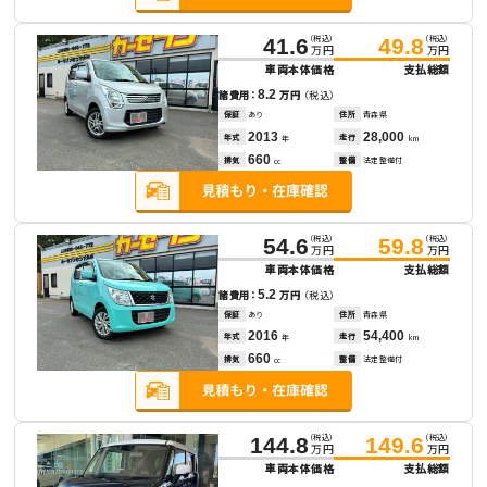
（税込）
（税込）
41.6
49.8
万円
万円
車両本体価格
支払総額
8.2
諸費用：
万円
（税込）
保証
あり
住所
青森県
2013
28,000
年式
走行
年
km
660
排気
整備
法定整備付
cc
（税込）
（税込）
54.6
59.8
万円
万円
車両本体価格
支払総額
5.2
諸費用：
万円
（税込）
保証
あり
住所
青森県
2016
54,400
年式
走行
年
km
660
排気
整備
法定整備付
cc
（税込）
（税込）
144.8
149.6
万円
万円
車両本体価格
支払総額