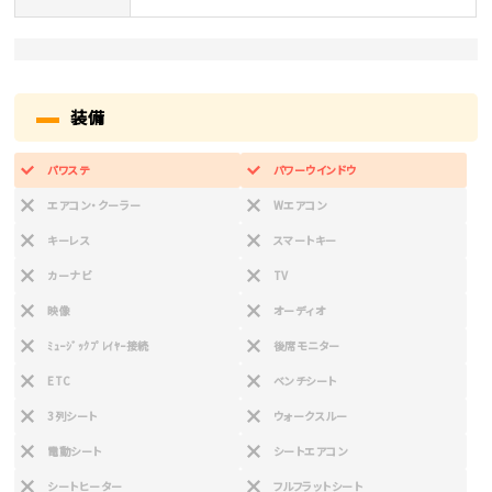
装備
パワステ
パワーウインドウ
エアコン・クーラー
Wエアコン
キーレス
スマートキー
カーナビ
TV
映像
オーディオ
ﾐｭｰｼﾞｯｸﾌﾟﾚｲﾔｰ接続
後席モニター
ETC
ベンチシート
3列シート
ウォークスルー
電動シート
シートエアコン
シートヒーター
フルフラットシート