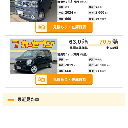
4.8
諸費用：
万円
（税込）
保証
あり
住所
福島県
2024
2,000
年式
走行
年
km
660
排気
整備
法定整備付
cc
（税込）
（税込）
63.0
70.5
万円
万円
車両本体価格
支払総額
7.5
諸費用：
万円
（税込）
保証
あり
住所
岡山県
2019
40,500
年式
走行
年
km
660
排気
整備
法定整備付
cc
最近見た車