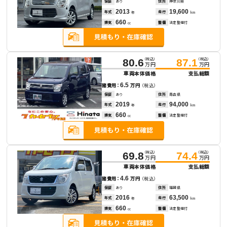
保証
あり
住所
神奈川県
2013
19,600
年式
走行
年
km
660
排気
整備
法定整備付
cc
（税込）
（税込）
80.6
87.1
万円
万円
車両本体価格
支払総額
6.5
諸費用：
万円
（税込）
保証
あり
住所
青森県
2019
94,000
年式
走行
年
km
660
排気
整備
法定整備付
cc
（税込）
（税込）
69.8
74.4
万円
万円
車両本体価格
支払総額
4.6
諸費用：
万円
（税込）
保証
あり
住所
福岡県
2016
63,500
年式
走行
年
km
660
排気
整備
法定整備付
cc