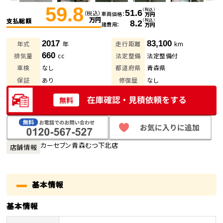
59.8
（税込）
51.6
（税込）
車両価格
万円
万円
支払総額
（税込）
8.2
諸費用
万円
2017
83,100
年式
年
走行距離
km
660
排気量
cc
法定整備
法定整備付
車検
なし
都道府県
青森県
保証
あり
修復歴
なし
カーセブン青森むつ下北店
店舗情報
基本情報
基本情報