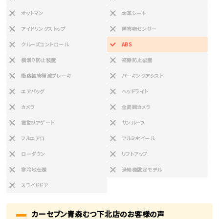
オットマン
本革シート
アイドリングストップ
障害物センサー
クルーズコントロール
ABS
横滑り防止装置
盗難防止装置
衝突被害軽減ブレーキ
パーキングアシスト
エアバッグ
ヘッドライト
カメラ
全周囲カメラ
電動リアゲート
サンルーフ
フルエアロ
アルミホイール
ローダウン
リフトアップ
寒冷地仕様
過給機設定モデル
スライドドア
カーセブン青森むつ下北店のお客様の声