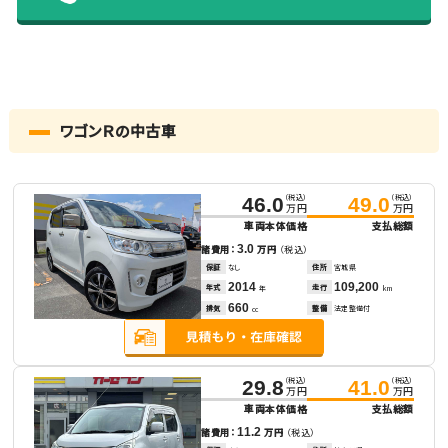
ワゴンＲの中古車
（税込）
（税込）
46.0
49.0
万円
万円
車両本体価格
支払総額
3.0
諸費用：
万円
（税込）
保証
なし
住所
宮城県
2014
109,200
年式
走行
年
km
660
排気
整備
法定整備付
cc
（税込）
（税込）
29.8
41.0
万円
万円
車両本体価格
支払総額
11.2
諸費用：
万円
（税込）