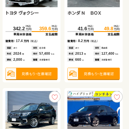
トヨタ ヴォクシー
スズキ ワゴンＲ
トヨタ ルーミー
ホンダ フリード ハイブリ
ホンダ Ｎ ＢＯＸ
ダイハツ ムーヴ キャンバ
日産 エクストレイル
ッド
ス
スズキ ジムニーシエラ
（税込）
（税込）
（税込）
（税込）
（税込）
（税込）
（税込）
（税込）
（税込）
（税込）
（税込）
（税込）
（税込）
（税込）
342.2
131.2
171.0
63.0
359.6
138.0
179.9
70.5
109.0
159.5
41.6
164.8
119.9
49.8
万円
万円
万円
万円
万円
万円
万円
万円
万円
万円
万円
万円
万円
万円
車両本体価格
車両本体価格
車両本体価格
車両本体価格
支払総額
支払総額
支払総額
支払総額
車両本体価格
車両本体価格
車両本体価格
支払総額
支払総額
支払総額
（税込）
（税込）
17.4
7.5
6.8
8.9
8.2
10.9
5.3
267.2
279.9
諸費用：
諸費用：
諸費用：
諸費用：
万円
万円
万円
万円
（税込）
（税込）
（税込）
（税込）
諸費用：
諸費用：
諸費用：
万円
万円
万円
（税込）
（税込）
（税込）
万円
万円
車両本体価格
支払総額
保証
保証
保証
保証
あり
あり
あり
あり
住所
住所
住所
住所
岩手県
岡山県
青森県
長野県
保証
保証
保証
あり
あり
あり
住所
住所
住所
青森県
岩手県
北海道
2024
2019
2019
2022
57,400
40,500
43,000
38,400
2013
2018
2018
127,400
62,100
74,000
12.7
年式
年式
年式
年式
走行
走行
走行
走行
年式
年式
年式
走行
走行
走行
諸費用：
万円
（税込）
年
年
年
年
km
km
km
km
年
年
年
km
km
km
2,000
660
1,000
1,500
660
660
2,000
排気
排気
排気
排気
整備
整備
整備
整備
法定整備付
法定整備付
法定整備付
法定整備付
排気
排気
排気
整備
整備
整備
法定整備付
法定整備付
法定整備付
cc
cc
cc
cc
cc
cc
cc
保証
あり
住所
岩手県
2024
24,900
年式
走行
年
km
1,500
見積もり・在庫確認
見積もり・在庫確認
見積もり・在庫確認
見積もり・在庫確認
見積もり・在庫確認
見積もり・在庫確認
見積もり・在庫確認
排気
整備
法定整備付
cc
見積もり・在庫確認