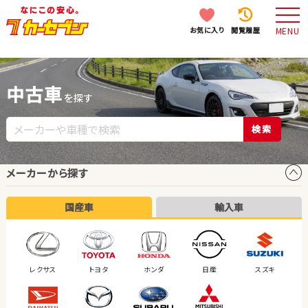
お気に入り
閲覧履歴
MENU
中古車
を探す
検索
メーカーから探す
国産車
輸入車
レクサス
トヨタ
ホンダ
日産
スズキ