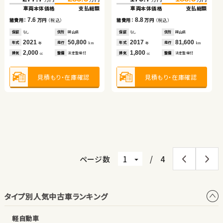
車両本体価格
支払総額
車両本体価格
支払総額
車両本体価格
支払総額
ダイハツ ムーヴ
日産 セレナ
（税込）
（税込）
7.6
8.8
12.9
諸費用：
万円
（税込）
諸費用：
万円
（税込）
203.9
219.8
諸費用：
万円
（税込）
万円
万円
車両本体価格
支払総額
保証
なし
住所
岡山県
保証
なし
住所
岡山県
保証
なし
住所
愛知県
（税込）
（税込）
（税込）
（税込）
2021
50,800
2017
81,600
2011
103,700
15.9
年式
32.5
走行
37.7
年式
51.7
走行
59.7
年式
走行
諸費用：
万円
（税込）
年
km
年
km
年
km
万円
万円
万円
万円
2,000
1,800
2,000
車両本体価格
支払総額
車両本体価格
支払総額
排気
整備
法定整備付
排気
整備
法定整備付
排気
整備
なし
cc
cc
cc
保証
あり
住所
埼玉県
2019
48,300
5.2
8.0
諸費用：
万円
（税込）
諸費用：
万円
（税込）
年式
走行
年
km
2,500
見積もり・在庫確認
見積もり・在庫確認
見積もり・在庫確認
排気
整備
法定整備付
cc
保証
なし
住所
岡山県
保証
なし
住所
岡山県
2015
138,600
2016
73,400
年式
走行
年式
走行
年
km
年
km
660
2,000
排気
整備
なし
排気
整備
なし
見積もり・在庫確認
cc
cc
見積もり・在庫確認
見積もり・在庫確認
ページ数
/
4
タイプ別人気中古車ランキング
軽自動車