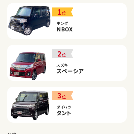
1
位
ホンダ
NBOX
2
位
スズキ
スペーシア
3
位
ダイハツ
タント