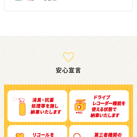
ミニバン・1ＢＯＸ
1
位
ホンダ
ステップワゴン
安心宣言
2
位
トヨタ
アルファード
3
位
トヨタ
ヴォクシー