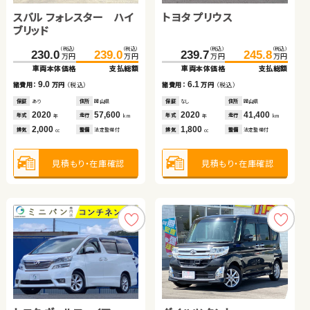
スバル フォレスター ハイ
日産 エクストレイル
トヨタ プリウス
スズキ アルト ＨＢ
ブリッド
トヨタ アルファード ハイ
トヨタ ノア
（税込）
（税込）
（税込）
（税込）
（税込）
（税込）
（税込）
（税込）
230.0
114.9
239.0
119.9
239.7
95.5
245.8
98.8
万円
万円
万円
万円
万円
万円
万円
万円
ブリッド
車両本体価格
車両本体価格
支払総額
支払総額
車両本体価格
車両本体価格
支払総額
支払総額
（税込）
（税込）
（税込）
（税込）
9.0
5.0
6.1
3.3
334.0
348.8
157.3
166.0
諸費用：
諸費用：
万円
万円
（税込）
（税込）
諸費用：
諸費用：
万円
万円
（税込）
（税込）
万円
万円
万円
万円
車両本体価格
支払総額
車両本体価格
支払総額
保証
保証
あり
なし
住所
住所
岡山県
徳島県
保証
保証
なし
あり
住所
住所
岡山県
青森県
2020
2016
57,600
59,300
2020
2022
41,400
35,200
14.8
8.7
年式
年式
走行
走行
年式
年式
走行
走行
諸費用：
万円
（税込）
諸費用：
万円
（税込）
年
年
km
km
年
年
km
km
2,000
2,000
1,800
660
排気
排気
整備
整備
法定整備付
法定整備付
排気
排気
整備
整備
法定整備付
法定整備付
cc
cc
cc
cc
保証
あり
住所
秋田県
保証
なし
住所
長野県
2021
89,000
2015
79,100
年式
走行
年式
走行
年
km
年
km
2,500
2,000
見積もり・在庫確認
見積もり・在庫確認
見積もり・在庫確認
見積もり・在庫確認
排気
整備
法定整備付
排気
整備
法定整備付
cc
cc
見積もり・在庫確認
見積もり・在庫確認