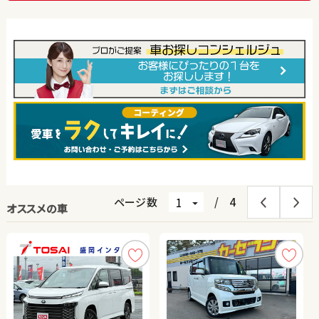
ページ数
/
4
オススメの車