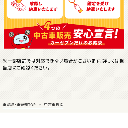
ＳＵＶ・クロカン
1
位
トヨタ
ヤリスクロス
※一部店舗では対応できない場合がございます、詳しくは担
当店にご確認ください。
2
位
トヨタ
ハリアー
車買取・車売却TOP
中古車検索
3
位
トヨタ