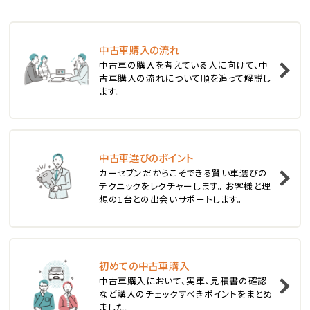
ステーションワゴン
中古車購入の流れ
1
中古車の購入を考えている人に向けて、中
位
古車購入の流れについて順を追って解説し
ます。
スバル
レヴォーグ
中古車選びのポイント
2
位
カーセブンだからこそできる賢い車選びの
テクニックをレクチャーします。 お客様と理
スバル
想の1台との出会いサポートします。
レガシィツーリングワゴン
3
位
初めての中古車購入
中古車購入において、実車、見積書の確認
トヨタ
など購入のチェックすべきポイントをまとめ
カローラフィールダー
ました。