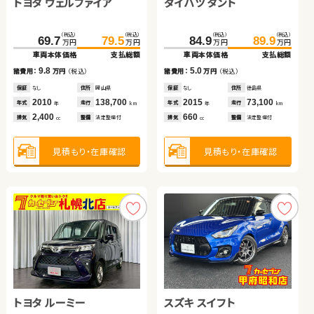
トヨタ ヴェルファイア
ダイハツ タント
ホンダ フィット
ホンダ フィット
ダイハツ タント
（税込）
（税込）
（税込）
（税込）
（税込）
（税込）
（税込）
（税込）
69.7
79.5
84.9
77.8
89.9
87.4
78.5
90.4
万円
万円
万円
万円
万円
万円
万円
万円
車両本体価格
支払総額
車両本体価格
車両本体価格
支払総額
支払総額
車両本体価格
支払総額
ホンダ フリード ハイブリ
（税込）
（税込）
9.8
5.0
9.6
62.7
67.5
11.9
諸費用：
万円
（税込）
諸費用：
諸費用：
万円
万円
（税込）
（税込）
諸費用：
万円
（税込）
万円
万円
ッド
車両本体価格
支払総額
保証
なし
住所
岡山県
保証
保証
なし
あり
住所
住所
徳島県
秋田県
保証
あり
住所
青森県
（税込）
（税込）
2010
138,700
2015
2016
73,100
52,800
2013
52,500
4.8
219.0
229.8
年式
走行
年式
年式
走行
走行
諸費用：
万円
（税込）
年式
走行
年
km
年
年
km
km
年
km
万円
万円
2,400
660
1,300
1,300
車両本体価格
支払総額
排気
整備
法定整備付
排気
排気
整備
整備
法定整備付
法定整備付
排気
整備
法定整備付
cc
cc
cc
cc
保証
なし
住所
岡山県
2016
61,400
10.8
年式
走行
諸費用：
万円
（税込）
年
km
660
見積もり・在庫確認
見積もり・在庫確認
見積もり・在庫確認
排気
整備
法定整備付
見積もり・在庫確認
cc
保証
なし
住所
愛知県
2018
24,400
年式
走行
年
km
1,500
見積もり・在庫確認
排気
整備
なし
cc
見積もり・在庫確認
トヨタ ルーミー
スズキ スイフト
スズキ スイフト
トヨタ アルファード ハイ