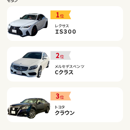
セダン
1
位
レクサス
ＩＳ３００
2
位
メルセデスベンツ
Cクラス
3
位
トヨタ
クラウン