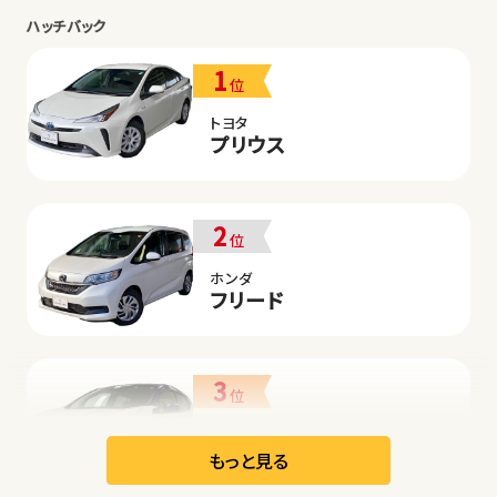
ハッチバック
1
位
トヨタ
プリウス
2
位
ホンダ
フリード
3
位
日産
リーフ
もっと見る