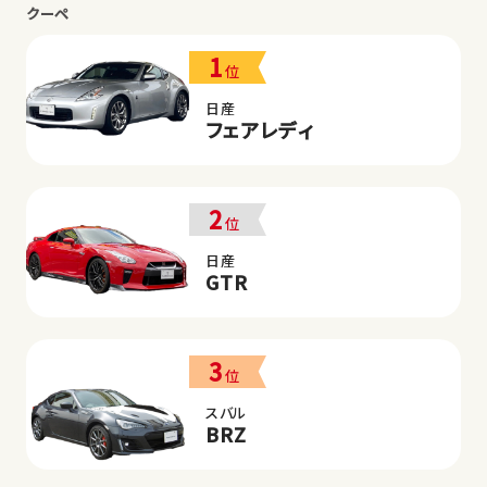
クーペ
1
位
日産
フェアレディ
2
位
日産
GTR
3
位
スバル
BRZ