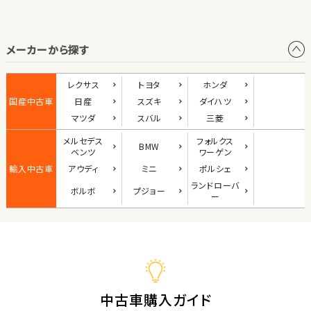
オープン
メーカーから探す
1
位
ダイハツ
レクサス
トヨタ
ホンダ
コペン
国産中古車
日産
スズキ
ダイハツ
マツダ
スバル
三菱
メルセデス
フォルクス
BMW
2
ベンツ
ワーゲン
位
輸入中古車
アウディ
ミニ
ポルシェ
マツダ
ランド
ローバ
ボルボ
プジョー
ロードスター
ー
3
位
ホンダ
S660
中古車購入ガイド