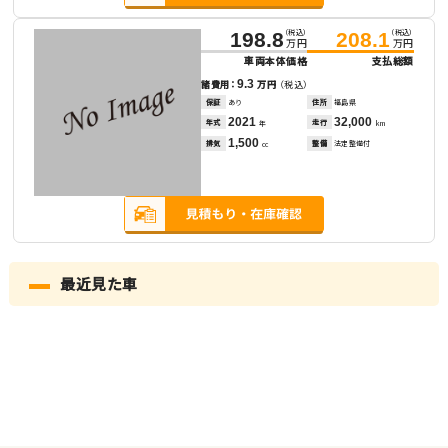
（税込）
（税込）
198.8
208.1
万円
万円
車両本体価格
支払総額
9.3
諸費用：
万円
（税込）
保証
あり
住所
福島県
2021
32,000
年式
走行
年
km
1,500
排気
整備
法定整備付
cc
最近見た車