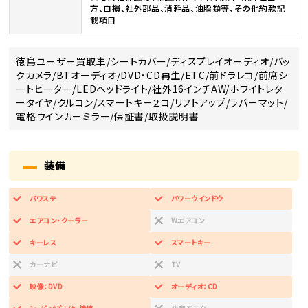
方、自損、社外部品、消耗品、油脂類等、その他約款記
載項目
徳島ユーザー買取車/シートカバー/ディスプレイオーディオ/バッ
クカメラ/BTオーディオ/DVD・CD再生/ETC/前ドラレコ/前席シ
ートヒーター/LEDヘッドライト/社外16インチAW/ホワイトレタ
ータイヤ/クルコン/スマートキー２コ/リフトアップ/ラバーマット/
電格ウインカーミラー/保証書/取扱説明書
装備
パワステ
パワーウインドウ
エアコン・クーラー
Wエアコン
キーレス
スマートキー
カーナビ
TV
映像：DVD
オーディオ：CD