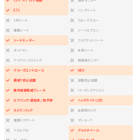
ﾐｭｰｼﾞｯｸﾌﾟﾚｲﾔｰ接続
後席モニター
ETC
ベンチシート
3列シート
ウォークスルー
電動シート
シートエアコン
シートヒーター
フルフラットシート
オットマン
本革シート
アイドリングストップ
障害物センサー
クルーズコントロール
ABS
横滑り防止装置
盗難防止装置
衝突被害軽減ブレーキ
パーキングアシスト
エアバッグ：運転席 / 助手席
ヘッドライト：LED
カメラ：バック
全周囲カメラ
電動リアゲート
サンルーフ
フルエアロ
アルミホイール