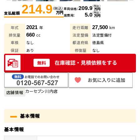
214.9
（税込）
209.9
（税込）
車両価格
万円
万円
支払総額
（税込）
5.0
諸費用
万円
2021
27,500
年式
年
走行距離
km
660
排気量
cc
法定整備
法定整備付
車検
なし
都道府県
徳島県
保証
あり
修復歴
なし
カーセブン川内店
店舗情報
基本情報
基本情報