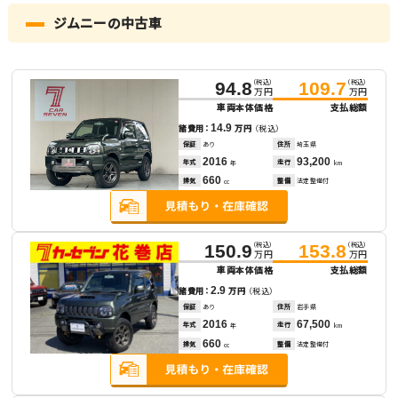
ジムニーの中古車
（税込）
（税込）
94.8
109.7
万円
万円
車両本体価格
支払総額
14.9
諸費用：
万円
（税込）
保証
あり
住所
埼玉県
2016
93,200
年式
走行
年
km
660
排気
整備
法定整備付
cc
（税込）
（税込）
150.9
153.8
万円
万円
車両本体価格
支払総額
2.9
諸費用：
万円
（税込）
保証
あり
住所
岩手県
2016
67,500
年式
走行
年
km
660
排気
整備
法定整備付
cc