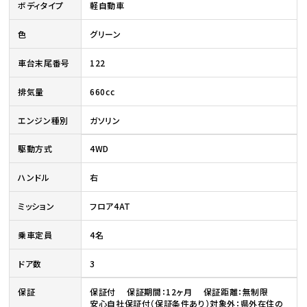
ボディタイプ
軽自動車
色
グリーン
車台末尾番号
122
排気量
660cc
エンジン種別
ガソリン
駆動方式
4WD
ハンドル
右
ミッション
フロア4AT
乗車定員
4名
ドア数
3
保証
保証付 保証期間：12ヶ月 保証距離：無制限
安心自社保証付（保証条件あり）対象外：県外在住の