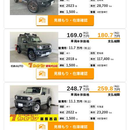
2023
28,700
年式
走行
年
km
1,500
排気
整備
法定整備付
cc
（税込）
（税込）
169.0
180.7
万円
万円
車両本体価格
支払総額
11.7
諸費用：
万円
（税込）
保証
あり
住所
愛知県
2018
117,400
年式
走行
年
km
1,500
排気
整備
法定整備付
cc
（税込）
（税込）
248.7
259.8
万円
万円
車両本体価格
支払総額
11.1
諸費用：
万円
（税込）
保証
あり
住所
北海道
2022
23,200
年式
走行
年
km
1,500
排気
整備
法定整備付
cc