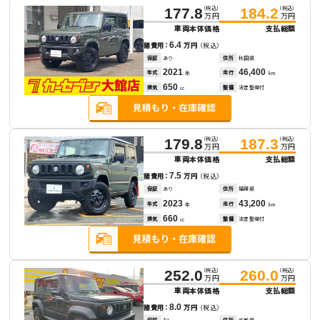
（税込）
（税込）
177.8
184.2
万円
万円
車両本体価格
支払総額
6.4
諸費用：
万円
（税込）
保証
あり
住所
秋田県
2021
46,400
年式
走行
年
km
650
排気
整備
法定整備付
cc
（税込）
（税込）
179.8
187.3
万円
万円
車両本体価格
支払総額
7.5
諸費用：
万円
（税込）
保証
あり
住所
福岡県
2023
43,200
年式
走行
年
km
660
排気
整備
法定整備付
cc
（税込）
（税込）
252.0
260.0
万円
万円
車両本体価格
支払総額
8.0
諸費用：
万円
（税込）
保証
なし
住所
宮城県