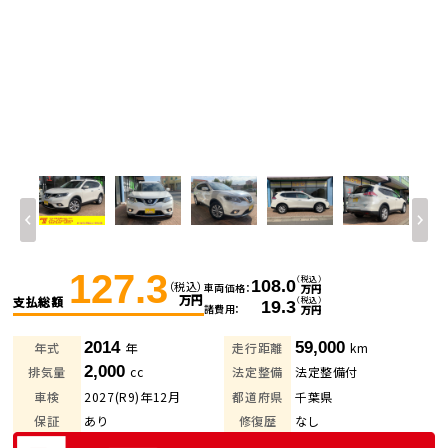
127.3
（税込）
108.0
（税込）
車両価格
万円
万円
支払総額
（税込）
19.3
諸費用
万円
2014
59,000
年式
年
走行距離
km
2,000
排気量
cc
法定整備
法定整備付
車検
2027(R9)年12月
都道府県
千葉県
保証
あり
修復歴
なし