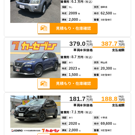
6.1
諸費用：
万円
（税込）
保証
なし
住所
静岡県
2009
62,500
年式
走行
年
km
2,000
排気
整備
法定整備付
cc
（税込）
（税込）
379.0
387.7
万円
万円
車両本体価格
支払総額
8.7
諸費用：
万円
（税込）
保証
あり
住所
岡山県
2023
20,300
年式
走行
年
km
1,500
排気
整備
法定整備付
cc
（税込）
（税込）
181.7
188.8
万円
万円
車両本体価格
支払総額
7.1
諸費用：
万円
（税込）
保証
あり
住所
千葉県
2020
69,600
年式
走行
年
km
2,000
排気
整備
法定整備付
cc