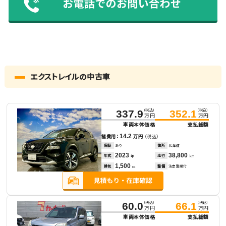
エクストレイルの中古車
（税込）
（税込）
337.9
352.1
万円
万円
車両本体価格
支払総額
14.2
諸費用：
万円
（税込）
保証
あり
住所
北海道
2023
38,800
年式
走行
年
km
1,500
排気
整備
法定整備付
cc
（税込）
（税込）
60.0
66.1
万円
万円
車両本体価格
支払総額