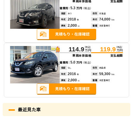
車両本体価格
支払総額
5.3
諸費用：
万円
（税込）
保証
あり
住所
北海道
2018
74,000
年式
走行
年
km
2,000
排気
整備
法定整備付
cc
（税込）
（税込）
114.9
119.9
万円
万円
車両本体価格
支払総額
5.0
諸費用：
万円
（税込）
保証
なし
住所
徳島県
2016
59,300
年式
走行
年
km
2,000
排気
整備
法定整備付
cc
最近見た車