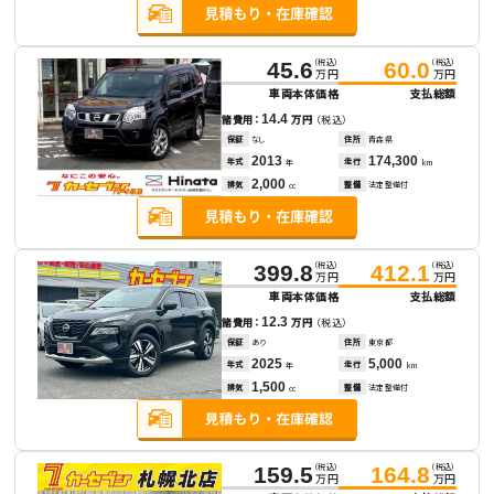
（税込）
（税込）
45.6
60.0
万円
万円
車両本体価格
支払総額
14.4
諸費用：
万円
（税込）
保証
なし
住所
青森県
2013
174,300
年式
走行
年
km
2,000
排気
整備
法定整備付
cc
（税込）
（税込）
399.8
412.1
万円
万円
車両本体価格
支払総額
12.3
諸費用：
万円
（税込）
保証
あり
住所
東京都
2025
5,000
年式
走行
年
km
1,500
排気
整備
法定整備付
cc
（税込）
（税込）
159.5
164.8
万円
万円