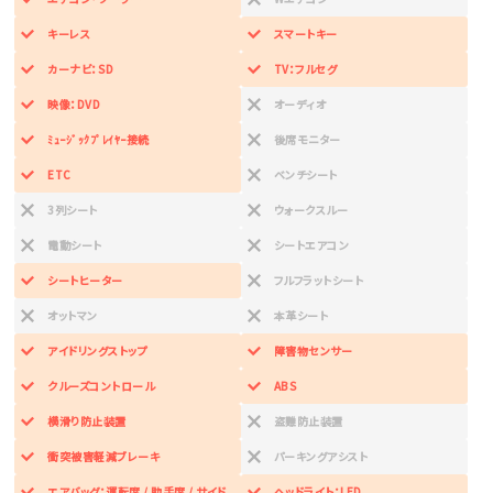
キーレス
スマートキー
カーナビ：SD
TV：フルセグ
映像：DVD
オーディオ
ﾐｭｰｼﾞｯｸﾌﾟﾚｲﾔｰ接続
後席モニター
ETC
ベンチシート
3列シート
ウォークスルー
電動シート
シートエアコン
シートヒーター
フルフラットシート
オットマン
本革シート
アイドリングストップ
障害物センサー
クルーズコントロール
ABS
横滑り防止装置
盗難防止装置
衝突被害軽減ブレーキ
パーキングアシスト
エアバッグ：運転席 / 助手席 / サイド
ヘッドライト：LED