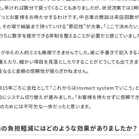
た。早ければ数分で戻ってくることもありましたが、状況次第では1
ずっとお客様をお待たせするわけです。中古車の商談は来店回数
、その場で結論まで持っていける“即応性”が大事。「ここで決めたい
うちに数字を提示できる体制を整えることが必要だと感じていまし
ログゆえの人的ミスも無視できませんでした。紙に手書きで記入する
違えたり、細かい項目を見落としたりすることがどうしても出てきま
重なると金額の信頼性が揺らぎかねません。
15年ごろに会社として「これからはInsmart systemでいこう」
的にシステム切り替えが進みました。「お客様を待たせずに信頼で
的のためには不可欠な一歩だったと思います。
の負担軽減にはどのような効果がありましたか？