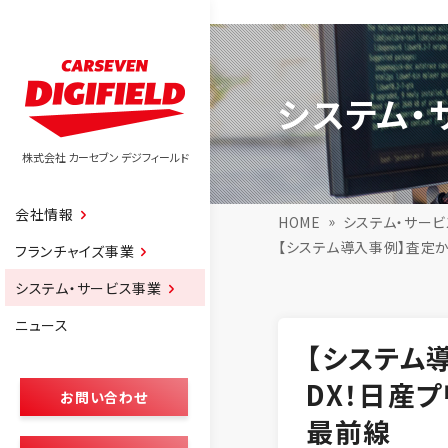
システム・
株式会社 カーセブン デジフィールド
会社情報
HOME
システム・サー
【システム導入事例】査定
フランチャイズ事業
システム・サービス事業
ニュース
【システム
DX！日産
お問い合わせ
最前線