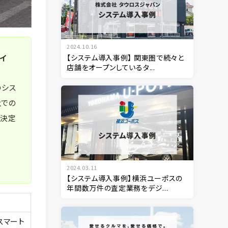
2024.10.16
【システム導入事例】 関東圏で続々と
サイ
店舗をオープンしているタ...
のシス
社での
を決定
2024.03.11
【システム導入事例】横浜ユーポスの
年間数万件の査定業務をデジ...
取スマート