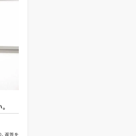
い。
り、返答を