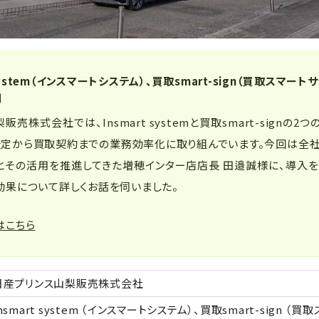
 system（インスマートシステム）、買取smart-sign（買取スマート
例
売株式会社では、Insmart systemと買取smart-signの2つ
査定から買取契約までの業務効率化に取り組んでいます。今回は全
とその活用を推進してきた増穂インター店店長 田邉誠様に、導入
効果について詳しくお話を伺いました。
はこちら
日産プリンス山梨販売株式会社
nsmart system （インスマートシステム）、買取smart-sign （買