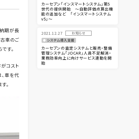
カーセブン「インスマートシステム」第5
世代の提供開始 ～自動評価点算出機
能の追加など 「インスマートシステム
v5」～
の納期が長
2021.12.27
お知らせ
中古車のご
システム導入支援
カーセブンの査定システムと販売・整備
らです。
管理システム「JOCAR」人員不足解消・
業務効率向上に向けサービス連動を開
始
方がコスト
は、車を代
す。