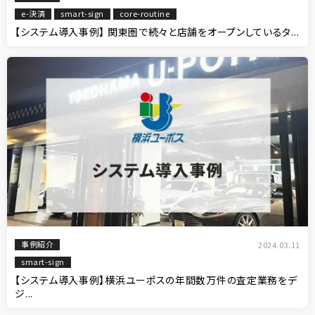
e-決済
smart-sign
core-routine
【システム導入事例】 関東圏で続々と店舗をオープンしているタ...
事例紹介
2024.03.11
smart-sign
【システム導入事例】横浜ユーポスの年間数万件の査定業務をデ
ジ...