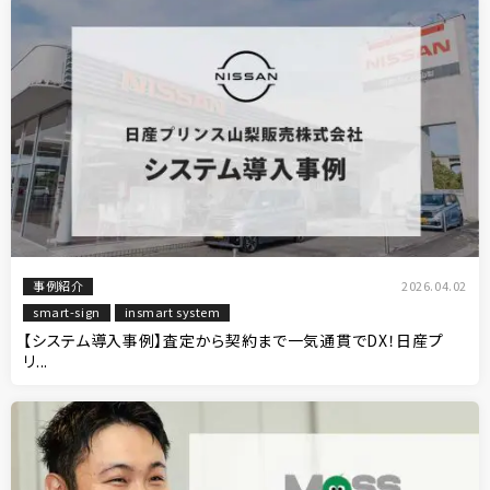
事例紹介
2026.04.02
smart-sign
insmart system
【システム導入事例】査定から契約まで一気通貫でDX！日産プ
リ...