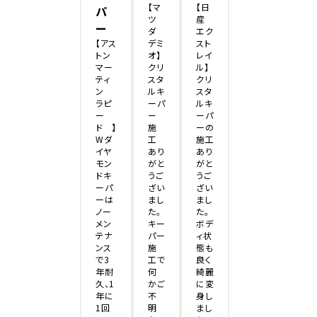
【マ
【日
パ
ツ
産
ー
ダ
エク
デミ
スト
【アス
オ】
レイ
トン
クリ
ル】
マー
スタ
クリ
ティ
ルキ
スタ
ン
ーパ
ルキ
ラピ
ー
ーパ
ー
施
ーの
ド 】
工
施工
Wダ
あり
あり
イヤ
がと
がと
モン
うご
うご
ドキ
ざい
ざい
ーパ
まし
まし
ーは
た。
た。
ノー
キー
ボデ
メン
パー
ィ状
テナ
施
態も
ンス
工で
良く
で3
何
綺麗
年耐
かご
に変
久、1
不
身し
年に
明
まし
1回