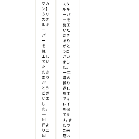
マカ
スタ
ン】
ルキ
クリ
ーパ
スタ
ーを
ルキ
施工
ー
いた
パ
だき
ー
あり
を
がと
施
うご
工し
ざい
てい
まし
た
た。
だき
一年
あり
毎の
が
繰り
とう
返し
ござ
施工
いま
でキ
し
レイ
た。
を保
一
てま
回
す。ま
目よ
たの
り二
ご来
回
店お