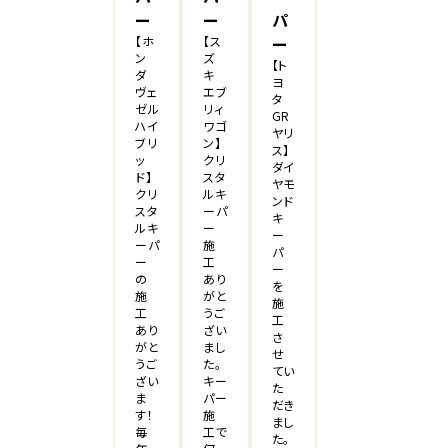
ー
ー
パ
【ホ
【ス
ー
ン
ズ
【ト
ダ
キ
ヨ
ヴェ
エブ
タ
ゼル
リィ
GR
ハイ
ワゴ
ヤリ
ブリ
ン】
ス】
ッ
クリ
ダイ
ド】
スタ
ヤモ
クリ
ルキ
ンド
スタ
ーパ
キ
ルキ
ー
ー
ーパ
施
パ
ー
工
ー
の
あり
を
施
がと
施
工
うご
工
あり
ざい
さ
がと
まし
せ
うご
た。
てい
ざい
キー
た
ま
パー
だき
す！
施
まし
毎
工で
た。