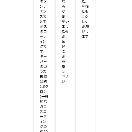
な
た。
のメ
点
今後
ンテ
が
とも
ナン
御
よろ
スで
座い
しく
5年
まし
お願
耐久
たら
いし
のコ
お
ます
ーテ
気
ィン
軽
グで
に
す。
お
キー
声
パー
掛
のガ
け
ラス
下さ
被膜
い
は約
1ミク
ロン
(一般
的な
ガラ
スコ
ーテ
ィン
グの
約50