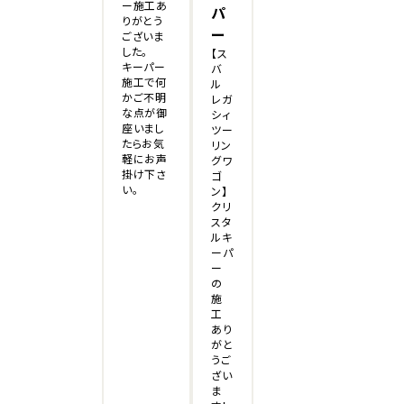
ー施工あ
パ
りがとう
ー
ございま
した。
【ス
キーパー
バ
施工で何
ル
かご不明
レガ
な点が御
シィ
座いまし
ツー
たらお気
リン
軽にお声
グワ
掛け下さ
ゴ
い。
ン】
クリ
スタ
ルキ
ーパ
ー
の
施
工
あり
がと
うご
ざい
ま