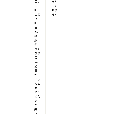
目、
待ち
二
して
回
おり
目よ
ます
り三
回
目
と、
被
膜
が
厚く
なり
毎
年
愛
車
が
ピッ
カピ
カ
に！
また
の
ご
来
店