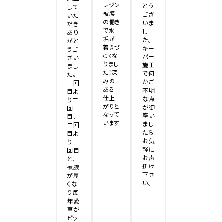
レジン
とう
して
被膜
ござ
いた
の働き
いま
だき
で水
し
あり
垢が
た。
がと
着きづ
キー
うご
らくな
パー
ざい
りまし
施工
まし
た！深
で何
た。
みの
かご
一回
ある
不明
目よ
仕上
な点
り二
がりと
が御
回
なって
座い
目、
います
まし
二回
たら
目よ
お気
り三
軽に
回目
お声
と、
掛け
被膜
下さ
が厚
い。
くな
り毎
年愛
車が
ピッ