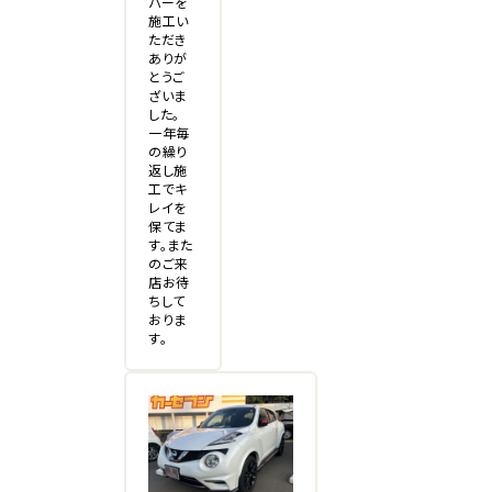
パーを
施工い
ただき
ありが
とうご
ざいま
した。
一年毎
の繰り
返し施
工でキ
レイを
保てま
す。また
のご来
店お待
ちして
おりま
す。