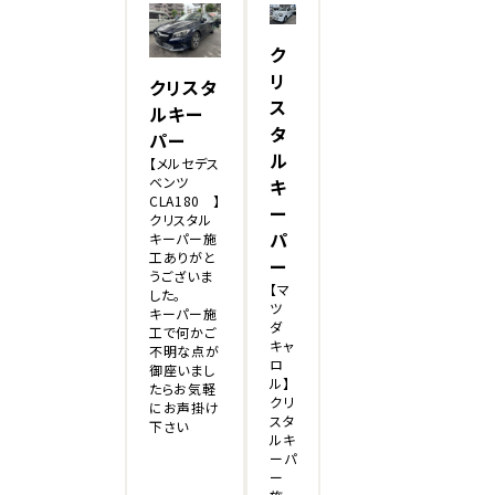
ク
リ
クリスタ
ス
ルキー
タ
パー
ル
【メルセデス
ベンツ
キ
CLA180 】
ー
クリスタル
パ
キーパー施
工ありがと
ー
うございま
【マ
した。
ツ
キーパー施
ダ
工で何かご
キャ
不明な点が
ロ
御座いまし
ル】
たらお気軽
クリ
にお声掛け
スタ
下さい
ルキ
ーパ
ー