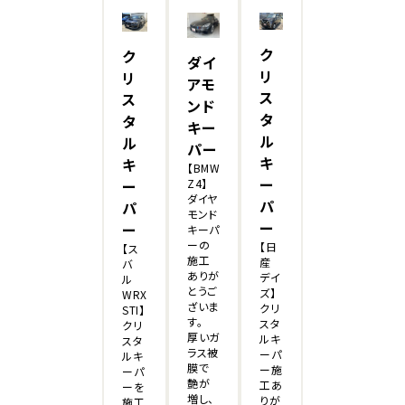
ク
ク
ダイ
リ
リ
アモ
ス
ス
ンド
タ
タ
キー
ル
ル
パー
キ
キ
【BMW
ー
Z4】
ー
ダイヤ
パ
パ
モンド
ー
ー
キーパ
ーの
【日
【ス
施工
産
バ
ありが
デイ
ル
とうご
ズ】
WRX
ざいま
クリ
STI】
す。
スタ
クリ
厚いガ
ルキ
スタ
ラス被
ーパ
ルキ
膜で
ー施
ーパ
艶が
工あ
ーを
増し、
りが
施工