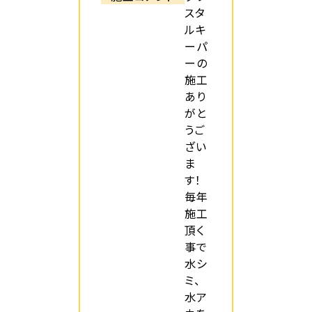
スタ
ルキ
ーパ
ーの
施工
あり
がと
うご
ざい
ま
す！
毎年
施工
頂く
事で
水シ
ミ、
水ア