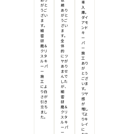
車
がと
頼
入
うご
あり
庫。
ざい
がと
ダイ
ま
うご
アモ
す。
ざい
ンド
細
ま
キ
密
す。
ー
研
全
パ
磨＆
体
ー
クリ
的
施
スタ
にツ
工
ルキ
ヤが
あり
ーパ
あり
が
ー
ませ
とう
施
んで
ござ
工
した
いま
によ
が、
す。
り白
細
ツヤ
さが
密
感
引き
研
が
立ち
磨＆
増し
まし
クリ
てよ
た。
スタ
りキ
ルキ
レイ
ーパ
に
ー