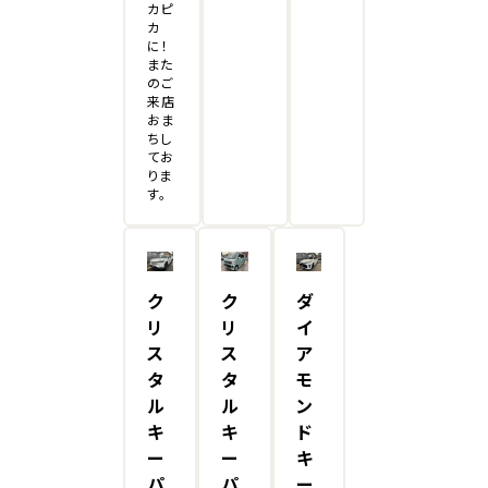
カピ
カ
に！
また
のご
来店
おま
ちし
てお
りま
す。
ク
ク
ダ
リ
リ
イ
ス
ス
ア
タ
タ
モ
ル
ル
ン
キ
キ
ド
ー
ー
キ
パ
パ
ー