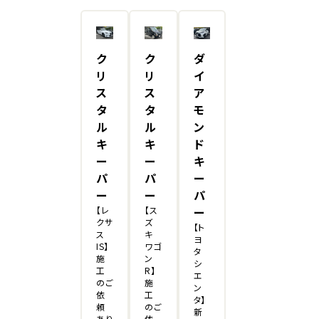
ク
ク
ダ
リ
リ
イ
ス
ス
ア
タ
タ
モ
ル
ル
ン
キ
キ
ド
ー
ー
キ
パ
パ
ー
ー
ー
パ
【レ
【ス
ー
クサ
ズ
【ト
ス
キ
ヨ
IS】
ワゴ
タ
施
ン
シ
工
R】
エ
のご
施
ン
依
工
タ】
頼
のご
新
あり
依