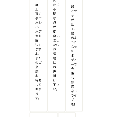
年
何
一
施
かご
段
工
不
とツ
頂く
明
ヤ
事で
な
が
水シ
点
出
ミ、
が
て、
水ア
御
鏡
カを
座い
のよ
解
まし
うに
決し
たら
なっ
ます
お
た
よ。
気
ボ
また
軽
ディ
のご
に
ーで
来
お
今
店
声
後
お
掛
も
待ち
け
快
して
下さ
適
おり
い。
なド
ま
ライ
す。
ブ
を！