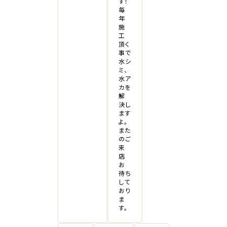
す！
毎
年
施
工
頂く
事で
水シ
ミ、
水ア
カを
解
決し
ます
よ。
また
のご
来
店
お
待ち
して
おり
ま
す。