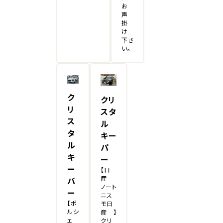
お
声
掛
け
下さ
い。
ク
クリ
リ
スタ
ス
ル
タ
キー
ル
パ
キ
ー
ー
【日
産
パ
ノート
ー
ニス
【ポ
モ日
ルシ
産 】
ェ
クリ