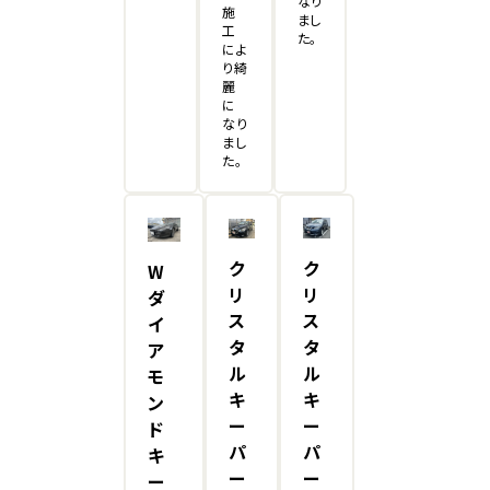
なり
施
まし
工
た。
によ
り綺
麗
に
なり
まし
た。
ク
ク
W
リ
リ
ダ
ス
ス
イ
タ
タ
ア
ル
ル
モ
キ
キ
ン
ー
ー
ド
パ
パ
キ
ー
ー
ー