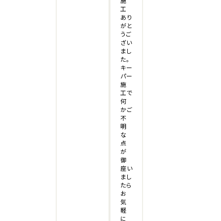
施
工
あり
がと
うご
ざい
まし
た。
キー
パー
施
工で
何
かご
不
明
な
点
が
御
座い
まし
たら
お
気
軽
に