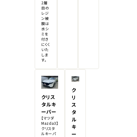
2層
目の
レジ
ン被
膜は
水シ
ミを
付き
にくく
いた
しま
す。
ク
クリス
リ
タルキ
ス
ーパー
タ
【マツダ
ル
Mazda3】
キ
クリスタ
ー
ルキーパ