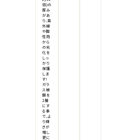
倍)の
厚み
があ
り、紫
外線
や酸
性雨
から
の劣
化を
しっ
かり
保護
しま
す!
ガラ
ス被
膜を
2層
にす
る事
で、よ
り輝
きが
増し
更に