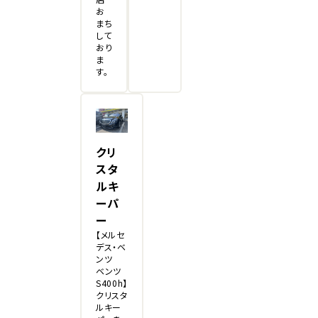
お
まち
して
おり
ま
す。
クリ
スタ
ルキ
ーパ
ー
【メルセ
デス・ベ
ンツ
ベンツ
S400h】
クリスタ
ルキー