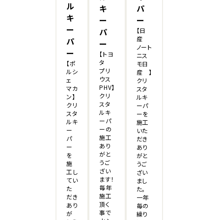
ル
キ
パ
キ
ー
ー
ー
パ
【日
産
パ
ー
ノート
ー
【トヨ
ニス
タ
【ポ
モ日
プリ
ルシ
産 】
ウス
ェ
クリ
PHV】
マカ
スタ
クリ
ン】
ルキ
スタ
クリ
ーパ
ルキ
スタ
ーを
ーパ
ルキ
施工
ーの
ー
いた
施工
パ
だき
あり
ー
あり
がと
を
がと
うご
施
うご
ざい
工し
ざい
ます！
てい
まし
毎年
た
た。
施工
だき
一年
頂く
あり
毎の
事で
が
繰り