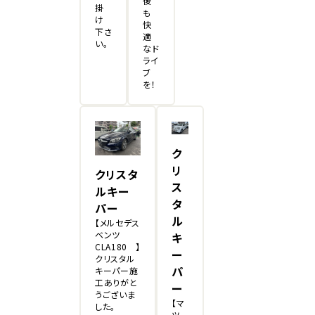
後
掛
も
け
快
下さ
適
い。
なド
ライ
ブ
を！
ク
リ
クリスタ
ス
ルキー
タ
パー
ル
【メルセデス
ベンツ
キ
CLA180 】
ー
クリスタル
パ
キーパー施
工ありがと
ー
うございま
【マ
した。
ツ