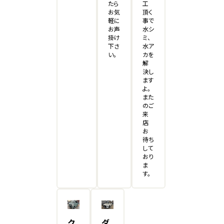
たら
工
お気
頂く
軽に
事で
お声
水シ
掛け
ミ、
下さ
水ア
い。
カを
解
決し
ます
よ。
また
のご
来
店
お
待ち
して
おり
ま
す。
ク
ダ