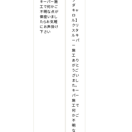
キーパー施
ダ
工で何かご
キャ
不明な点が
ロ
御座いまし
ル】
たらお気軽
クリ
にお声掛け
スタ
下さい
ルキ
ーパ
ー
施
工
あり
がと
うご
ざい
まし
た。
キー
パー
施
工で
何
かご
不
明
な