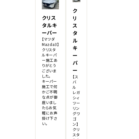
ク
クリス
リ
タルキ
ス
ーパー
タ
【マツダ
ル
Mazda3】
キ
クリスタ
ー
ルキーパ
ー施工あ
パ
りがとう
ー
ございま
した。
【ス
キーパー
バ
施工で何
ル
かご不明
レガ
な点が御
シィ
座いまし
ツー
たらお気
リン
軽にお声
グワ
掛け下さ
ゴ
い。
ン】
クリ
スタ