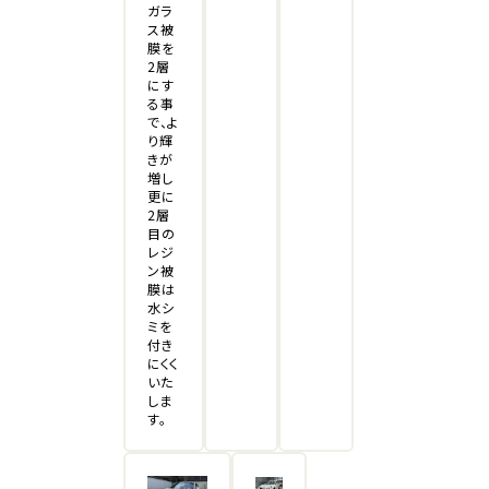
ガラ
ス被
膜を
2層
にす
る事
で、よ
り輝
きが
増し
更に
2層
目の
レジ
ン被
膜は
水シ
ミを
付き
にくく
いた
しま
す。