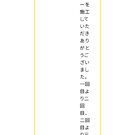
ーを
施工
して
いた
だき
あり
がと
うご
ざい
まし
た。
一回
目よ
り二
回
目、
二回
目よ
り三