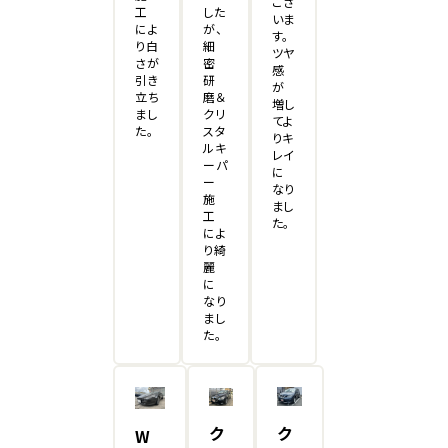
ござ
工
した
いま
によ
が、
す。
り白
細
ツヤ
さが
密
感
引き
研
が
立ち
磨＆
増し
まし
クリ
てよ
た。
スタ
りキ
ルキ
レイ
ーパ
に
ー
なり
施
まし
工
た。
によ
り綺
麗
に
なり
まし
た。
ク
ク
W