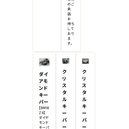
のご
来
店
お
待ち
して
おり
ま
す。
ク
ク
ダイ
リ
リ
アモ
ス
ス
ンド
タ
タ
キー
ル
ル
パー
キ
キ
【BMW
ー
ー
Z4】
ダイヤ
パ
パ
モンド
ー
ー
キーパ