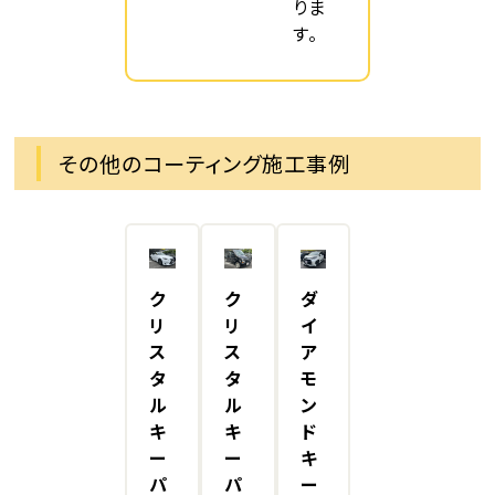
りま
す。
その他のコーティング施工事例
ク
ク
ダ
リ
リ
イ
ス
ス
ア
タ
タ
モ
ル
ル
ン
キ
キ
ド
ー
ー
キ
パ
パ
ー