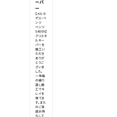
ーパ
ー
【メルセ
デス・ベ
ンツ
ベンツ
S400h】
クリスタ
ルキー
パーを
施工い
ただき
ありが
とうご
ざいま
した。
一年毎
の繰り
返し施
工でキ
レイを
保てま
す。また
のご来
店お待
ちして