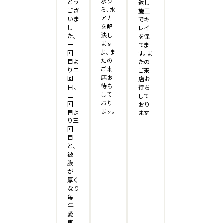
水シ
とう
返し
ミ、水
ござ
施工
アカ
いま
でキ
を解
し
レイ
決し
た。
を保
ます
一
てま
よ。ま
回
す。ま
たの
目よ
たの
ご来
り二
ご来
店お
回
店お
待ち
目、
待ち
して
二
して
おり
回
おり
ます。
目よ
ます
り三
回
目
と、
被
膜
が
厚く
なり
毎
年
愛
車