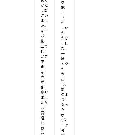
を
がと
施
うご
工
ざい
さ
まし
せ
た。
てい
キー
た
パー
だき
施
まし
工で
た。
何
一
かご
段
不
とツ
明
ヤ
な
が
点
出
が
て、
御
鏡
座い
のよ
まし
うに
たら
なっ
お
た
気
ボ
軽
ディ
に
ーで
お
今
声