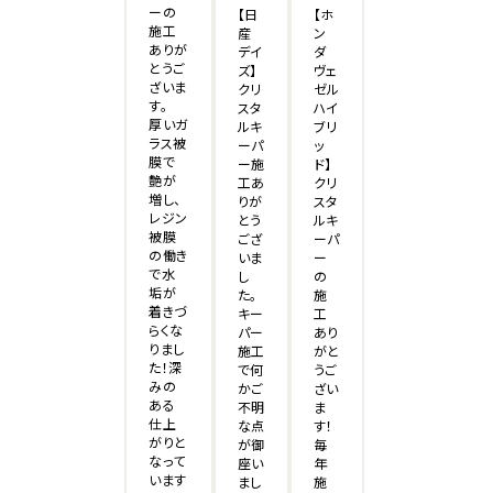
ーの
【日
【ホ
施工
産
ン
ありが
デイ
ダ
とうご
ズ】
ヴェ
ざいま
クリ
ゼル
す。
スタ
ハイ
厚いガ
ルキ
ブリ
ラス被
ーパ
ッ
膜で
ー施
ド】
艶が
工あ
クリ
増し、
りが
スタ
レジン
とう
ルキ
被膜
ござ
ーパ
の働き
いま
ー
で水
し
の
垢が
た。
施
着きづ
キー
工
らくな
パー
あり
りまし
施工
がと
た！深
で何
うご
みの
かご
ざい
ある
不明
ま
仕上
な点
す！
がりと
が御
毎
なって
座い
年
います
まし
施