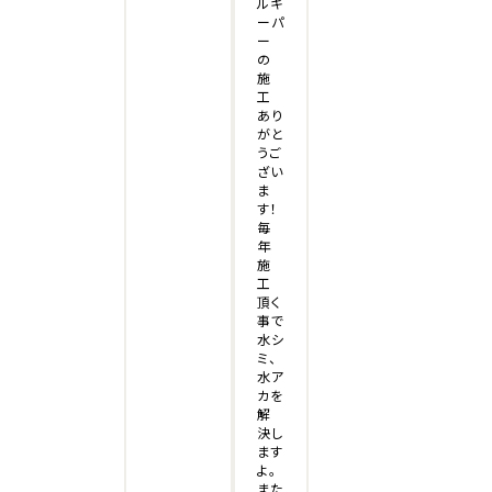
ルキ
ーパ
ー
の
施
工
あり
がと
うご
ざい
ま
す！
毎
年
施
工
頂く
事で
水シ
ミ、
水ア
カを
解
決し
ます
よ。
また