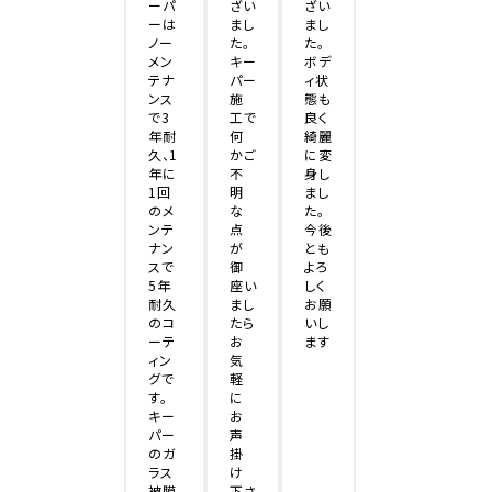
ざい
ざい
ーパ
まし
まし
ーは
た。
た。
ノー
キー
ボデ
メン
パー
ィ状
テナ
施
態も
ンス
工で
良く
で3
何
綺麗
年耐
かご
に変
久、1
不
身し
年に
明
まし
1回
な
た。
のメ
点
今後
ンテ
が
とも
ナン
御
よろ
スで
座い
しく
5年
まし
お願
耐久
たら
いし
のコ
お
ます
ーテ
気
ィン
軽
グで
に
す。
お
キー
声
パー
掛
のガ
け
ラス
下さ
被膜