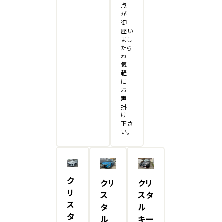
点
が
御
座い
まし
たら
お
気
軽
に
お
声
掛
け
下さ
い。
ク
クリ
クリ
リ
ス
スタ
ス
タ
ル
タ
ル
キー