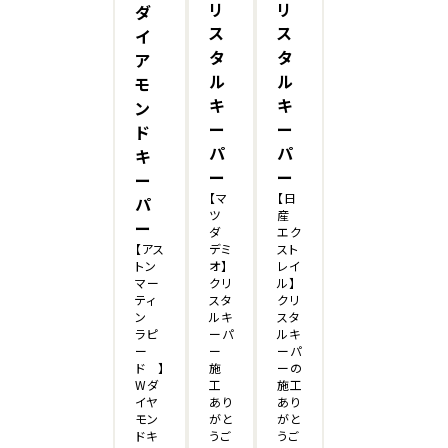
リ
リ
ダ
ス
ス
イ
タ
タ
ア
ル
ル
モ
キ
キ
ン
ー
ー
ド
パ
パ
キ
ー
ー
ー
【マ
【日
パ
ツ
産
ー
ダ
エク
デミ
スト
【アス
オ】
レイ
トン
クリ
ル】
マー
スタ
クリ
ティ
ルキ
スタ
ン
ーパ
ルキ
ラピ
ー
ーパ
ー
施
ーの
ド 】
工
施工
Wダ
あり
あり
イヤ
がと
がと
モン
うご
うご
ドキ