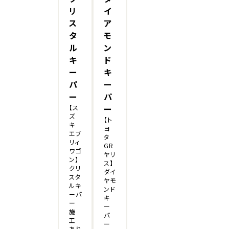
リ
イ
ス
ア
タ
モ
ル
ン
キ
ド
ー
キ
パ
ー
ー
パ
【ス
ー
ズ
【ト
キ
ヨ
エブ
タ
リィ
GR
ワゴ
ヤリ
ン】
ス】
クリ
ダイ
スタ
ヤモ
ルキ
ンド
ーパ
キ
ー
ー
施
パ
工
ー
あり