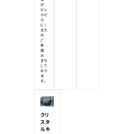
が
ピッ
カピ
カ
に！
また
の
ご
来
店
お
まち
して
おり
ま
す。
クリ
スタ
ルキ