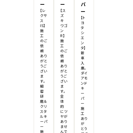
ー
ー
パ
【レ
【ス
ー
クサ
ズ
【ト
ス
キ
ヨ
IS】
ワゴ
タ
施
ン
シ
工
R】
エ
のご
施
ン
依
工
タ】
頼
のご
新
あり
依
車
がと
頼
入
うご
あり
庫。
ざい
がと
ダイ
ま
うご
アモ
す。
ざい
ンド
細
ま
キ
密
す。
ー
研
全
パ
磨＆
体
ー
クリ
的
施
スタ
にツ
工
ルキ
ヤが
あり
ーパ
あり
が
ー
ませ
とう
施
んで