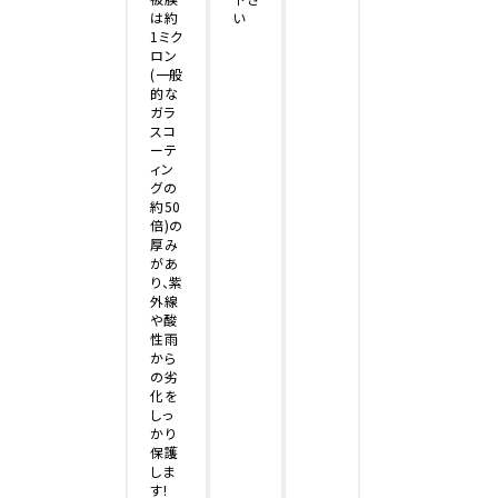
い
は約
1ミク
ロン
(一般
的な
ガラ
スコ
ーテ
ィン
グの
約50
倍)の
厚み
があ
り、紫
外線
や酸
性雨
から
の劣
化を
しっ
かり
保護
しま
す!