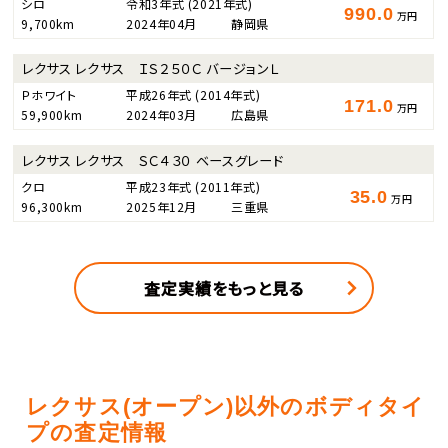
シロ
令和3年式
(2021年式)
990.0
万円
9,700km
2024年04月
静岡県
レクサス レクサス ＩＳ２５０Ｃ バージョンＬ
Ｐホワイト
平成26年式
(2014年式)
171.0
万円
59,900km
2024年03月
広島県
レクサス レクサス ＳＣ４３０ ベースグレード
クロ
平成23年式
(2011年式)
35.0
万円
96,300km
2025年12月
三重県
査定実績をもっと見る
レクサス(オープン)以外のボディタイ
プの査定情報