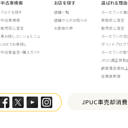
中古車検索
お店を探す
選ばれる理由
クルマを探す
店舗一覧
カーセブンが選
中古車検索
店舗からのお知らせ
買取安心宣言
販売安心宣言
お客様の声
販売安心宣言
車お探しコンシェルジュ
カーセブンの流
LINEでお車探し
ポイントプログ
中古車査定・購入ガイド
カーセブンの取
JPUC適正買
顧客満足度向
従業員教育
JPUC車売却消