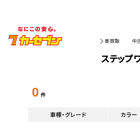
車買取
中
ステップ
0
件
車種・グレード
カラー