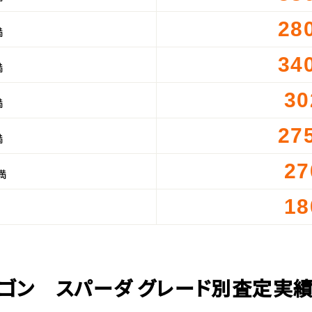
28
満
34
満
30
満
27
満
27
満
18
ゴン スパーダ グレード別査定実