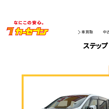
車買取
中
ステッ