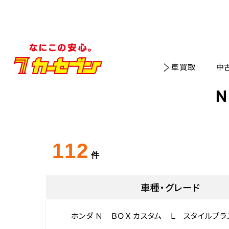
車買取
中
Ｎ
112
件
車種・グレード
ホンダ Ｎ ＢＯＸ カスタム Ｌ スタイルプラ