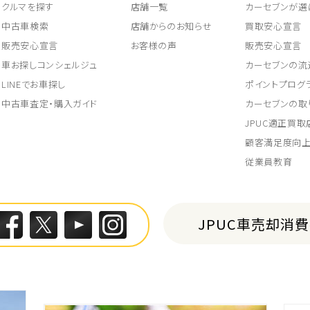
クルマを探す
店舗一覧
カーセブンが選
中古車検索
店舗からのお知らせ
買取安心宣言
販売安心宣言
お客様の声
販売安心宣言
車お探しコンシェルジュ
カーセブンの流
LINEでお車探し
ポイントプログ
中古車査定・購入ガイド
カーセブンの取
JPUC適正買
顧客満足度向
従業員教育
JPUC車売却消