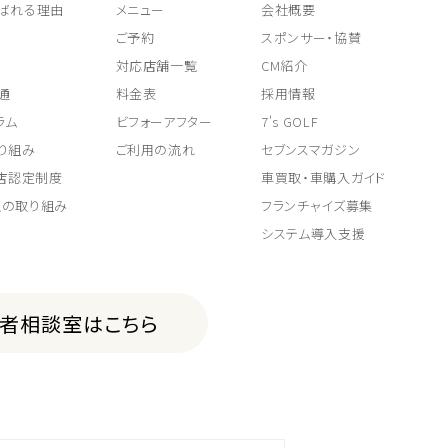
ばれる理由
メニュー
会社概要
ご予約
スポンサー・協賛
対応店舗一覧
CM紹介
通
料金表
採用情報
ラム
ビフォーアフター
7's GOLF
り組み
ご利用の流れ
セブンスマガジン
取店認定制度
車買取・車購入ガイド
上の取り組み
フランチャイズ募集
システム導入支援
費者相談室はこちら