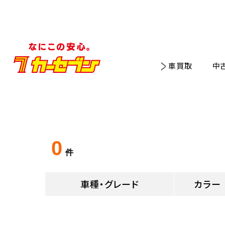
車買取
中
0
件
車種・グレード
カラー