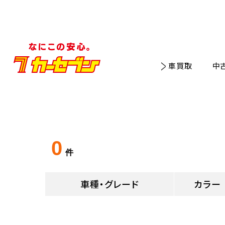
車買取
中
0
件
車種・グレード
カラー