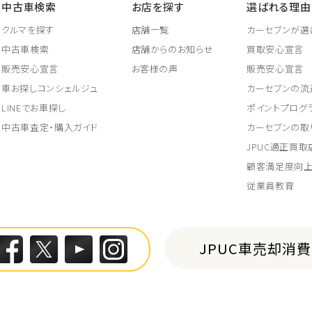
中古車検索
お店を探す
選ばれる理由
クルマを探す
店舗一覧
カーセブンが選
中古車検索
店舗からのお知らせ
買取安心宣言
販売安心宣言
お客様の声
販売安心宣言
車お探しコンシェルジュ
カーセブンの流
LINEでお車探し
ポイントプログ
中古車査定・購入ガイド
カーセブンの取
JPUC適正買
顧客満足度向
従業員教育
JPUC車売却消