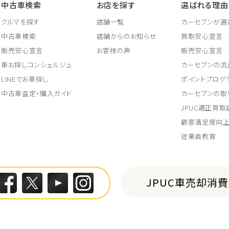
中古車検索
お店を探す
選ばれる理由
クルマを探す
店舗一覧
カーセブンが選
中古車検索
店舗からのお知らせ
買取安心宣言
販売安心宣言
お客様の声
販売安心宣言
車お探しコンシェルジュ
カーセブンの流
LINEでお車探し
ポイントプログ
中古車査定・購入ガイド
カーセブンの取
JPUC適正買
顧客満足度向
従業員教育
JPUC車売却消