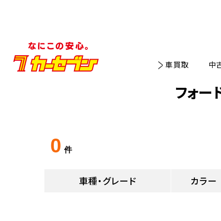
車買取
中
フォー
0
件
車種・グレード
カラー