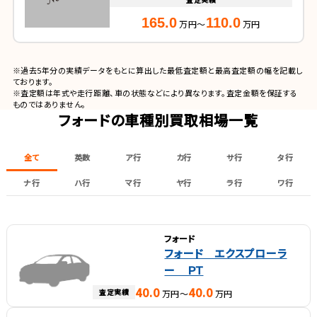
165.0
110.0
万円～
万円
※過去5年分の実績データをもとに算出した最低査定額と最高査定額の幅を記載し
ております。
※査定額は年式や走行距離、車の状態などにより異なります。査定金額を保証する
ものではありません。
フォードの車種別買取相場一覧
全て
英数
ア行
カ行
サ行
タ行
ナ行
ハ行
マ行
ヤ行
ラ行
ワ行
フォード
フォード エクスプローラ
ー ＰＴ
40.0
40.0
査定実績
万円～
万円