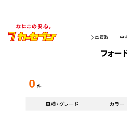
車買取
中
フォー
0
件
車種・グレード
カラー