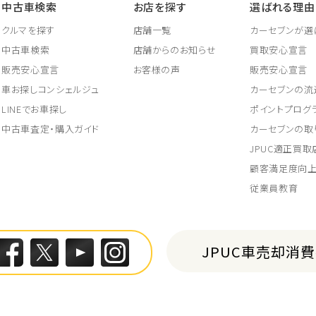
中古車検索
お店を探す
選ばれる理由
クルマを探す
店舗一覧
カーセブンが選
中古車検索
店舗からのお知らせ
買取安心宣言
販売安心宣言
お客様の声
販売安心宣言
車お探しコンシェルジュ
カーセブンの流
LINEでお車探し
ポイントプログ
中古車査定・購入ガイド
カーセブンの取
JPUC適正買
顧客満足度向
従業員教育
JPUC車売却消